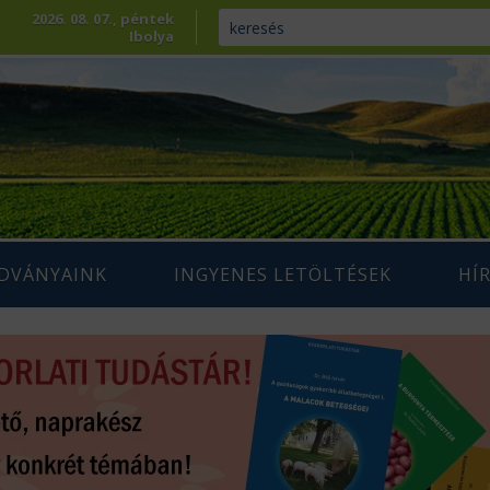
2026. 08. 07., péntek
Ibolya
ADVÁNYAINK
INGYENES LETÖLTÉSEK
HÍ
ENNTARTHATÓ
IUM SZAKLAP
AGRÁRIUM MAGAZIN ARCHÍVUM
AZDÁLKODÁS
 SZAKKÖNYVEK
ÉPESÍTÉS
SZAKMAI TANULMÁNYOK
AMARA
ÖVÉNYTERMESZTÉS