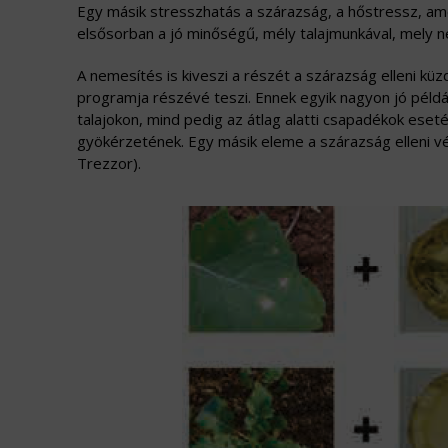
Egy másik stresszhatás a szárazság, a hőstressz, ame
elsősorban a jó minőségű, mély talajmunkával, mely n
A nemesítés is kiveszi a részét a szárazság elleni kü
programja részévé teszi. Ennek egyik nagyon jó pél
talajokon, mind pedig az átlag alatti csapadékok es
gyökérzetének. Egy másik eleme a szárazság elleni vé
Trezzor).