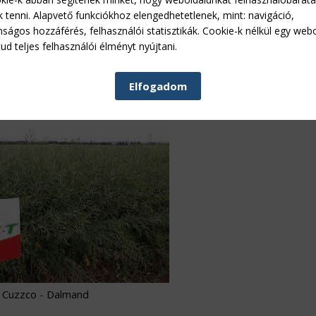
k tenni. Alapvető funkciókhoz elengedhetetlenek, mint: navigáció,
nságos hozzáférés, felhasználói statisztikák. Cookie-k nélkül egy web
ud teljes felhasználói élményt nyújtani.
Elfogadom
GT Jakuzzi - Dalmand
Cuzzco - Dalmand