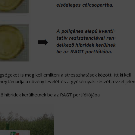
égeket is meg kell említeni a stresszhatások között. Itt ki kell
támadja a növény levelét és a gyökérnyaki részét, ezzel jele
ző hibridek kerülhetnek be az RAGT portfóliójába.