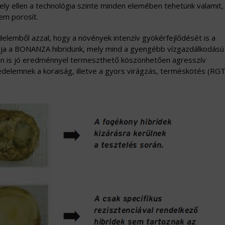
ly ellen a technológia szinte minden elemében tehetünk valamit,
em porosít.
zdelemből azzal, hogy a növények intenzív gyökérfejlődését is a
dája a BONANZA hibridünk, mely mind a gyengébb vízgazdálkodású
etén is jó eredménnyel termeszthető köszönhetően agresszív
delemnek a koraiság, illetve a gyors virágzás, terméskötés (RG