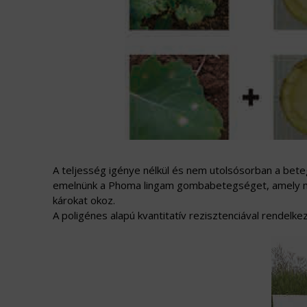
A teljesség igénye nélkül és nem utolsósorban a betegs
emelnünk a Phoma lingam gombabetegséget, amely meg
károkat okoz.
A poligénes alapú kvantitatív rezisztenciával rendelke