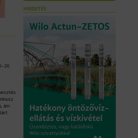
HIRDETÉS
15–20
rmesztés
 mínusz
a, ám
tárt