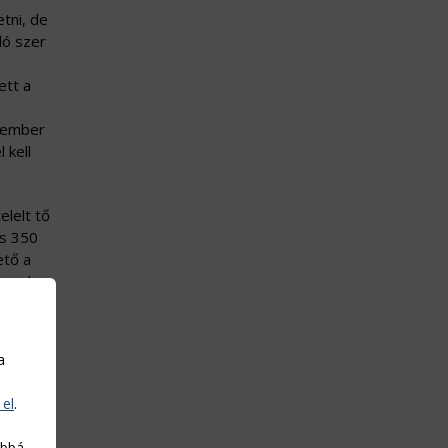
tni, de
ló szer
ett a
ptember
 kell
elelt tő
s 350
ető a
szel,
a
 el
.
abbá