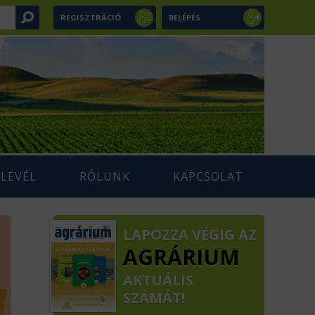
REGISZTRÁCIÓ
BELÉPÉS
RLEVÉL
RÓLUNK
KAPCSOLAT
LAPOZZA VÉGIG AZ
AGRÁRIUM
AKTUÁLIS
SZÁMÁT!