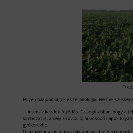
Trezz
Milyen tulajdonságok és technológiai elemek szüksége
1. Intenzív kezdeti fejlődés. Ez segít abban, hogy a té
lombozat is, amely a rövidülő, hűvösödő napok folyam
gyökerekbe.
Ugyanakkor az is fontos tulajdonság, hogy a repcénk n