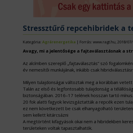
ÉLELMISZERIPAR
N
EURÓPAI UNIÓ
V
Stressztűrő repcehibridek a t
Kategória:
Agrárenergetika
| Forrás: www.ragt.hu, 2018/07
Avagy, mi a jelentősége a fajtaválasztásnak a 
Az alcímben szereplő „fajtaválasztás” szó fogalomké
év nemesítői munkájának, inkább csak hibridválasztásr
Milyen tulajdonságai változtak meg a korábban vetett 
Talán az első és legfontosabb tulajdonság a télállós
biztonságában. 2016–17 telének hosszan tartó mínusz 
20 fok alatti fagyok levizsgáztatták a repcék ezen tu
ez nem következett be csak elhanyagolható területen,
sem kellett kitárcsázni
A megtörtént kifagyások okai nem a hibridekben keresh
területeken voltak tapasztalhatók.