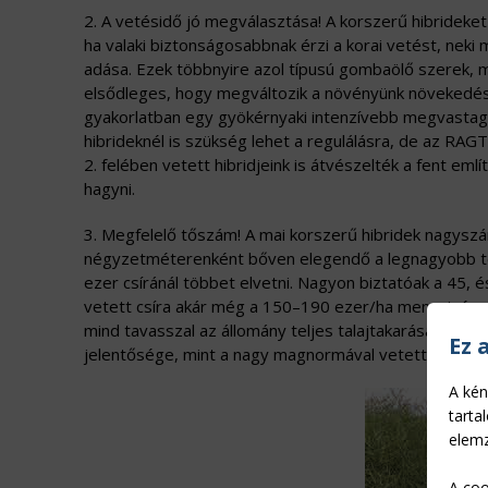
2. A vetésidő jó megválasztása! A korszerű hibrideke
ha valaki biztonságosabbnak érzi a korai vetést, neki 
adása. Ezek többnyire azol típusú gombaölő szerek, 
elsődleges, hogy megváltozik a növényünk növekedés
gyakorlatban egy gyökérnyaki intenzívebb megvastag
hibrideknél is szükség lehet a regulálásra, de az RA
2. felében vetett hibridjeink is átvészelték a fent em
hagyni.
3. Megfelelő tőszám! A mai korszerű hibridek nagyszá
négyzetméterenként bőven elegendő a legnagyobb 
ezer csíránál többet elvetni. Nagyon biztatóak a 45, 
vetett csíra akár még a 150–190 ezer/ha mennyiségre 
mind tavasszal az állomány teljes talajtakarásáig gyom
Ez 
jelentősége, mint a nagy magnormával vetett terület
A kén
tarta
elemz
A coo