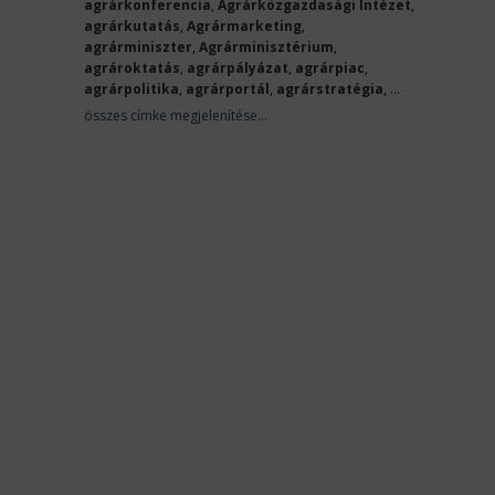
agrárkonferencia
,
Agrárközgazdasági Intézet
,
agrárkutatás
,
Agrármarketing
,
agrárminiszter
,
Agrárminisztérium
,
agrároktatás
,
agrárpályázat
,
agrárpiac
,
agrárpolitika
,
agrárportál
,
agrárstratégia
, ...
összes címke megjelenítése...