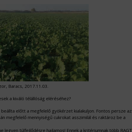
or, Baracs, 2017.11.03.
sek a kiváló télállóság eléréséhez?
l beállta előtt a megfelelő gyökérzet kialakuljon. Fontos persze a
án megfelelő mennyiségű cukrokat asszimilál és raktároz be a
e legyen túlfejlődésre hajlamos! Ennek a kritériumnak több RAGT 