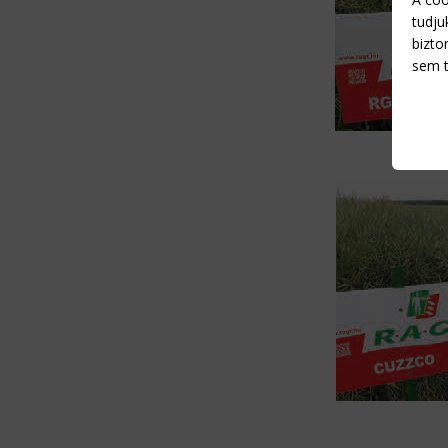
tudju
bizto
sem t
R