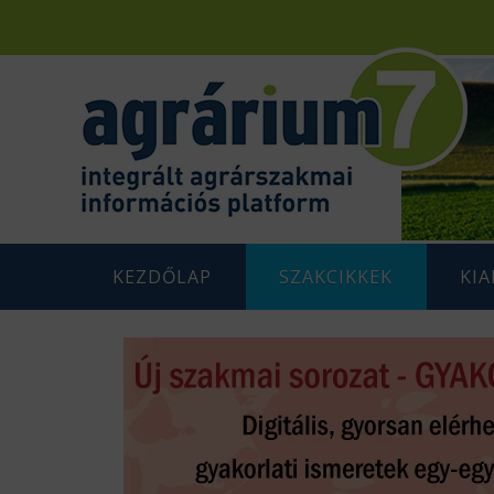
KEZDŐLAP
SZAKCIKKEK
KI
F
AGRÁRENERGETIKA
AGRÁR
G
AGRÁRGAZDASÁG
AGRÁR
G
AGRÁRTÁMOGATÁSOK
K
ÁLLATTENYÉSZTÉS
N