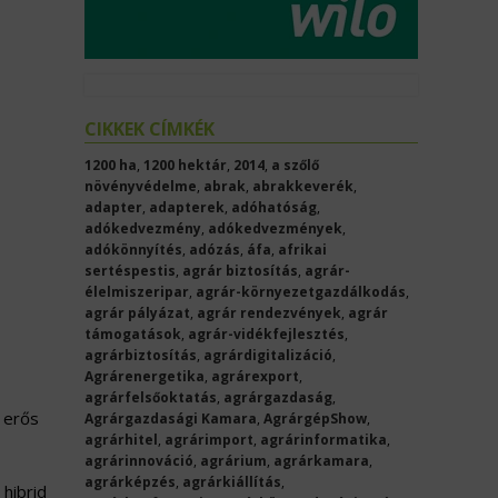
CIKKEK CÍMKÉK
1200 ha
,
1200 hektár
,
2014
,
a szőlő
növényvédelme
,
abrak
,
abrakkeverék
,
adapter
,
adapterek
,
adóhatóság
,
adókedvezmény
,
adókedvezmények
,
adókönnyítés
,
adózás
,
áfa
,
afrikai
sertéspestis
,
agrár biztosítás
,
agrár-
élelmiszeripar
,
agrár-környezetgazdálkodás
,
agrár pályázat
,
agrár rendezvények
,
agrár
támogatások
,
agrár-vidékfejlesztés
,
agrárbiztosítás
,
agrárdigitalizáció
,
Agrárenergetika
,
agrárexport
,
agrárfelsőoktatás
,
agrárgazdaság
,
z erős
Agrárgazdasági Kamara
,
AgrárgépShow
,
agrárhitel
,
agrárimport
,
agrárinformatika
,
agrárinnováció
,
agrárium
,
agrárkamara
,
agrárképzés
,
agrárkiállítás
,
hibrid