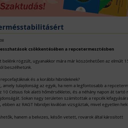
ÖVÉNYVÉDELEM
IDÉKFEJLESZTÉS
ermésstabilitásért
/08
stresszhatások csökkentésében a repcetermesztésben
nt belénk rögzült, ugyanakkor mára már köszönhetően az elmúlt 
ól beszélhetünk.
repcefajtáknak és a korábbi hibrideknek?
ág, amely tulajdonság az egyik, ha nem a legfontosabb a repcete
10 Celsius fok alatti hőmérsékletei, és a néhány napon át tartó
lajdonságát. Sokan nagy területen számítottak a repcék kifagyásár
 ebben az RAGT hibridjei kiválóan vizsgáztak, mivel egyetlen hek
etők, hanem a belvizes, későn vetett, rovarok által károsított