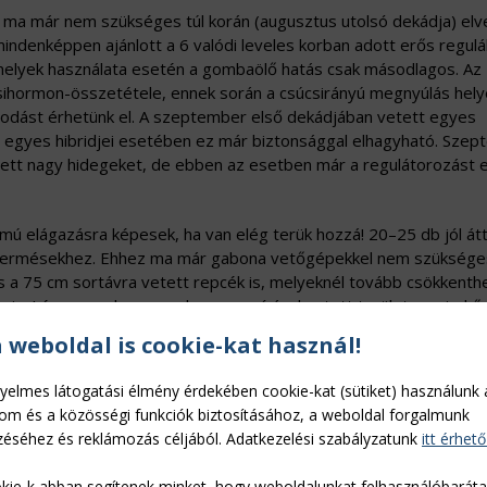
t ma már nem szükséges túl korán (augusztus utolsó dekádja) elve
mindenképpen ajánlott a 6 valódi leveles korban adott erős regulá
melyek használata esetén a gombaölő hatás csak másodlagos. Az
ihormon-összetétele, ennek során a csúcsirányú megnyúlás hely
odást érhetünk el. A szeptember első dekádjában vetett egyes
GT egyes hibridjei esetében ez már biztonsággal elhagyható. Sze
lített nagy hidegeket, de ebben az esetben már a regulátorozást el
mú elágazásra képesek, ha van elég terük hozzá! 20–25 db jól átt
termésekhez. Ehhez ma már gabona vetőgépekkel nem szüksége
és a 75 cm sortávra vetett repcék is, melyeknél tovább csökkenth
is. Lényeges, hogy az alacsony csírával vetett területen mind ős
mentesen kell tartani a területet, ennek sokkal nagyobb itt a
a weboldal is cookie-kat használ!
eken.
yelmes látogatási élmény érdekében cookie-kat (sütiket) használunk 
lom és a közösségi funkciók biztosításához, a weboldal forgalmunk
éséhez és reklámozás céljából. Adatkezelési szabályzatunk
itt érhető
kie-k abban segítenek minket, hogy weboldalunkat felhasználóbarát