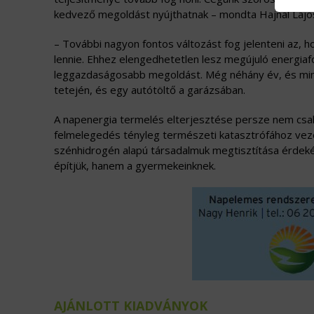
kedvező megoldást nyújthatnak – mondta Hajnal Lajo
– További nagyon fontos változást fog jelenteni az, ho
lennie. Ehhez elengedhetetlen lesz megújuló energia
leggazdaságosabb megoldást. Még néhány év, és mind
tetején, és egy autótöltő a garázsában.
A napenergia termelés elterjesztése persze nem csak 
felmelegedés tényleg természeti katasztrófához vezeth
szénhidrogén alapú társadalmuk megtisztítása érde
építjük, hanem a gyermekeinknek.
AJÁNLOTT KIADVÁNYOK