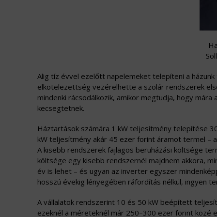
Ha
Sol
Alig tíz évvel ezelőtt napelemeket telepíteni a házunk
elkötelezettség vezérelhette a szolár rendszerek els
mindenki rácsodálkozik, amikor megtudja, hogy mára a
kecsegtetnek.
Háztartások számára 1 kW teljesítmény telepítése 300
kW teljesítmény akár 45 ezer forint áramot termel – a
A kisebb rendszerek fajlagos beruházási költsége ter
költsége egy kisebb rendszernél majdnem akkora, mi
év is lehet – és ugyan az inverter egyszer mindenké
hosszú évekig lényegében ráfordítás nélkül, ingyen ter
A vállalatok rendszerint 10 és 50 kW beépített teljesí
ezeknél a méreteknél már 250–300 ezer forint közé e