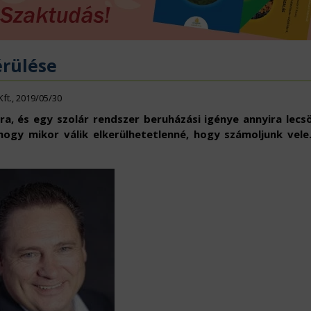
ÖVÉNYVÉDELEM
IDÉKFEJLESZTÉS
rülése
Kft., 2019/05/30
, és egy szolár rendszer beruházási igénye annyira lecs
gy mikor válik elkerülhetetlenné, hogy számoljunk vele.