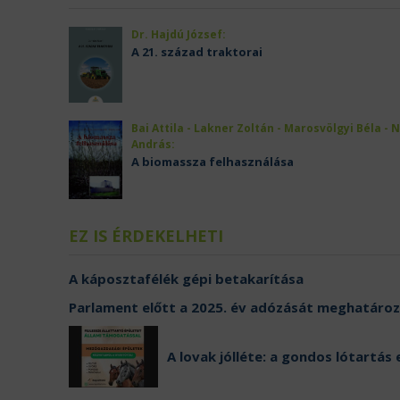
Dr. Hajdú József:
A 21. század traktorai
Bai Attila - Lakner Zoltán - Marosvölgyi Béla - 
András:
A biomassza felhasználása
EZ IS ÉRDEKELHETI
A káposztafélék gépi betakarítása
Parlament előtt a 2025. év adózását meghatáro
A lovak jólléte: a gondos lótartás 