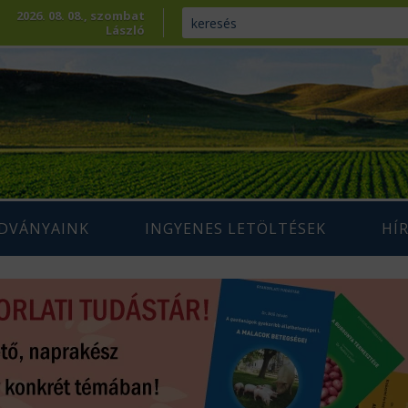
2026. 08. 08., szombat
László
ADVÁNYAINK
INGYENES LETÖLTÉSEK
HÍ
ENNTARTHATÓ
IUM SZAKLAP
AGRÁRIUM MAGAZIN ARCHÍVUM
AZDÁLKODÁS
 SZAKKÖNYVEK
ÉPESÍTÉS
SZAKMAI TANULMÁNYOK
AMARA
ÖVÉNYTERMESZTÉS