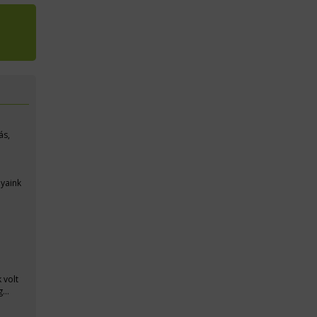
ás,
nyaink
 volt
g