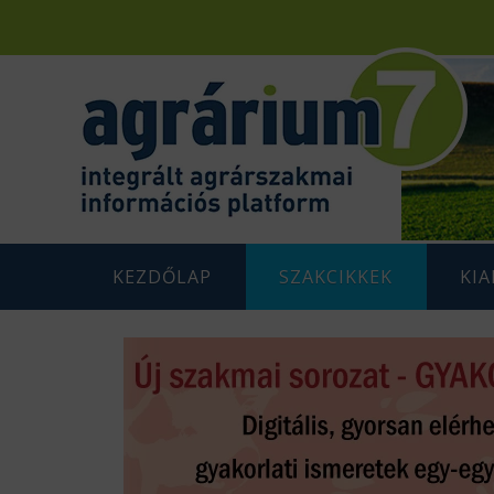
KEZDŐLAP
SZAKCIKKEK
KI
F
AGRÁRENERGETIKA
AGRÁR
G
AGRÁRGAZDASÁG
AGRÁR
G
AGRÁRTÁMOGATÁSOK
K
ÁLLATTENYÉSZTÉS
N