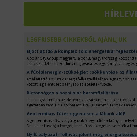
HÍRLEV
LEGFRISEBB CIKKEKBŐL AJÁNLJUK
Eljött az idő a komplex zöld energetikai fejleszté
A Solar City Group magyar tulajdonú, magyarországi központtal 
akinek küldetése a Földünk megóvása, és egy, környezetileg és
A fűtésienergia-szükséglet csökkentése az állat
Az állattartó épületek energiafelhasználásában legnagyobb szerep
között legjelentősebb tényező az épületek fűtése.
Biztonságos a hazai piac baromfiellátása
Ha az agráriumban az idei évre visszatekintünk, akkor több vol
ágazatban sem. Dr. Csorbai Attilával, a Baromfi Termék Tanács 
Geotermikus fűtés egyenesen a lábunk alól!
A geotermikus hőszivattyú igazából egy hűtőszekrény, amelyet 1938
Dr. Heller László) a levegőt, mint külső közeget lecserélték a 
mindig a legjobb.
Nyílt pályázati felhívás jelent meg energiaközös