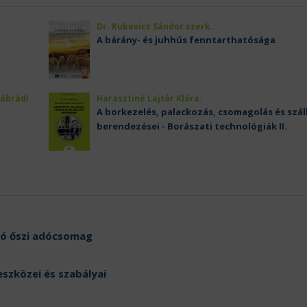
Dr. Kukovics Sándor szerk.:
A bárány- és juhhús fenntarthatósága
Nábrádi
Harasztiné Lajtár Klára:
A borkezelés, palackozás, csomagolás és szál
berendezései - Borászati technológiák II.
zó őszi adócsomag
eszközei és szabályai