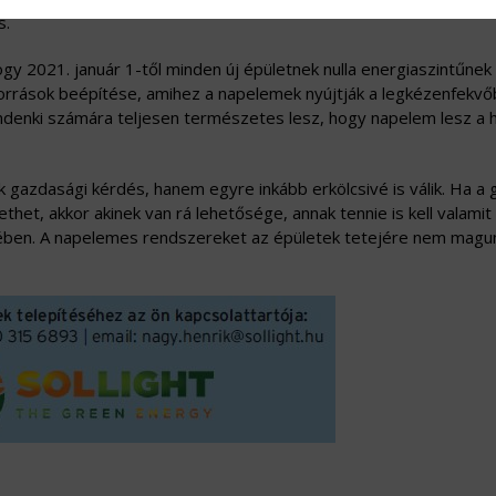
s.
gy 2021. január 1-től minden új épületnek nulla energiaszintűnek 
források beépítése, amihez a napelemek nyújtják a legkézenfekv
enki számára teljesen természetes lesz, hogy napelem lesz a 
gazdasági kérdés, hanem egyre inkább erkölcsivé is válik. Ha a g
et, akkor akinek van rá lehetősége, annak tennie is kell valamit
kében. A napelemes rendszereket az épületek tetejére nem magu