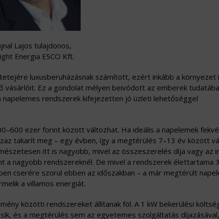
jnal Lajos tulajdonos,
light Energia ESCO Kft.
 tetejére luxusberuházásnak számított, ezért inkább a környezet i
ő vásárlóit. Ez a gondolat mélyen beivódott az emberek tudatába
 napelemes rendszerek kifejezetten jó üzleti lehetőséggel
–600 ezer forint között változhat. Ha ideális a napelemek fekv
zaz takarít meg – egy évben, így a megtérülés 7–13 év között vál
mészetesen itt is nagyobb, mivel az összeszerelés díja vagy az i
nt a nagyobb rendszereknél. De mivel a rendszerek élettartama
ppen cserére szorul ebben az időszakban – a már megtérült nape
melik a villamos energiát.
tmény közötti rendszereket állítanak föl. A 1 kW bekerülési költsé
sik, és a megtérülés sem az egyetemes szolgáltatás díjazásáva