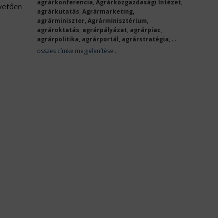
agrárkonferencia
,
Agrárközgazdasági Intézet
,
övetően
agrárkutatás
,
Agrármarketing
,
agrárminiszter
,
Agrárminisztérium
,
agrároktatás
,
agrárpályázat
,
agrárpiac
,
agrárpolitika
,
agrárportál
,
agrárstratégia
, ...
összes címke megjelenítése...