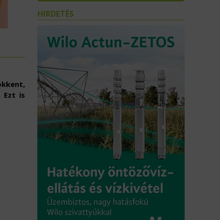
HIRDETÉS
ökkent,
 Ezt is