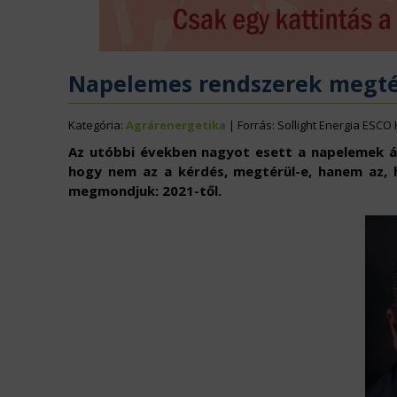
ÉLELMISZERIPAR
N
EURÓPAI UNIÓ
V
Napelemes rendszerek megté
Kategória:
Agrárenergetika
| Forrás: Sollight Energia ESCO 
Az utóbbi években nagyot esett a napelemek ára
hogy nem az a kérdés, megtérül-e, hanem az, ho
megmondjuk: 2021-től.