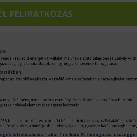
ÉL FELIRATKOZÁS
sre
rendelkező zöld energetikai vállalat, melynek alapító tulajdonosa Székely Andr
 gazdaságilag is fenntarthatóbb világ megteremtésének támogatása.
tartásban
et az istállóklíma játssza. Az istállóklíma alakításában a hazai éghajlati viszo
t a negatív élmény, mint a pozitív esemény. Nem történt ez másként a baromfi
(BTT) elnökével elemeztük az ágazat helyzetét.
-ban alakítottak át és azóta fűti-hűti a zürichi városházát. Feltalálói (közöttük
Limmet folyó vizére, a minél jobb hatékonyság miatt, egyelőre hatékonyságban mé
ségek létrehozására - akár 1 milliárd Ft támogatási összeggel