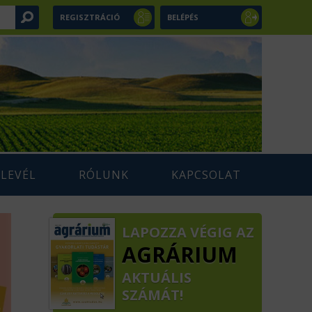
REGISZTRÁCIÓ
BELÉPÉS
RLEVÉL
RÓLUNK
KAPCSOLAT
LAPOZZA VÉGIG AZ
AGRÁRIUM
AKTUÁLIS
SZÁMÁT!