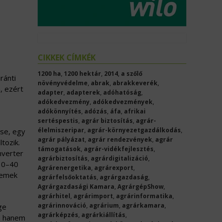
CIKKEK CÍMKÉK
1200 ha
,
1200 hektár
,
2014
,
a szőlő
ránti
növényvédelme
,
abrak
,
abrakkeverék
,
, ezért
adapter
,
adapterek
,
adóhatóság
,
adókedvezmény
,
adókedvezmények
,
adókönnyítés
,
adózás
,
áfa
,
afrikai
sertéspestis
,
agrár biztosítás
,
agrár-
élelmiszeripar
,
agrár-környezetgazdálkodás
,
ése, egy
agrár pályázat
,
agrár rendezvények
,
agrár
tozik.
támogatások
,
agrár-vidékfejlesztés
,
nverter
agrárbiztosítás
,
agrárdigitalizáció
,
 30–40
Agrárenergetika
,
agrárexport
,
lemek
agrárfelsőoktatás
,
agrárgazdaság
,
Agrárgazdasági Kamara
,
AgrárgépShow
,
agrárhitel
,
agrárimport
,
agrárinformatika
,
agrárinnováció
,
agrárium
,
agrárkamara
,
ge
agrárképzés
,
agrárkiállítás
,
l, hanem