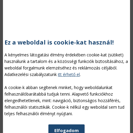
EZ IS ÉRDEKELHETI
A káposztafélék gépi betakarítása
Parlament előtt a 2025. év adózását meghatározó őszi
adócsomag
Ez a weboldal is cookie-kat használ!
A lovak jólléte: a gondos lótartás
eszközei és szabályai
A kényelmes látogatási élmény érdekében cookie-kat (sütiket)
használunk a tartalom és a közösségi funkciók biztosításához, a
weboldal forgalmunk elemzéséhez és reklámozás céljából.
HÍRLEVÉL FELIRATKOZÁS
Adatkezelési szabályzatunk
itt érhető el
.
A cookie-k abban segítenek minket, hogy weboldalunkat
felhasználóbarátabbá tudjuk tenni. Alapvető funkciókhoz
elengedhetetlenek, mint: navigáció, biztonságos hozzáférés,
LEGFRISEBB CIKKEKBŐL AJÁNLJUK
felhasználói statisztikák. Cookie-k nélkül egy weboldal sem tud
Hőstressz és takarmányhiány
teljes felhasználói élményt nyújtani.
Egész Európában növekszik a hőhullámos napok száma -írja a
Sustainable Agriculture című agrár szakmai folyóirat. Magyarországon
Elfogadom
az ezredforduló óta kilenccel nőtt a hőhullámos napok száma, és az