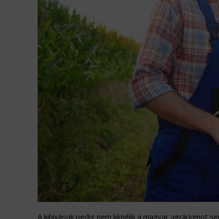
A kihívások pedig nem kímélik a magyar agráriumot sem