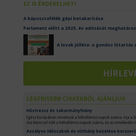
EZ IS ÉRDEKELHETI
A káposztafélék gépi betakarítása
Parlament előtt a 2025. év adózását meghatáro
A lovak jólléte: a gondos lótartás 
HÍRLEV
LEGFRISEBB CIKKEKBŐL AJÁNLJUK
Hőstressz és takarmányhiány
Egész Európában növekszik a hőhullámos napok száma -írja a Su
óta kilenccel nőtt a hőhullámos napok száma, és az emelkedés 
milliárd euró veszteséget okozhat Európában, Magyarországon 450 
Aszályos időszakok és vízhiány kezelése korszer