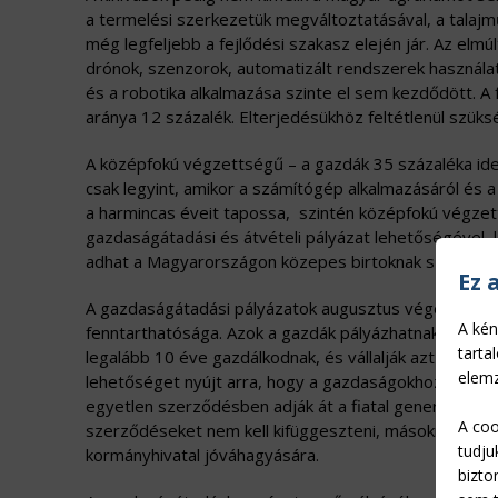
a termelési szerkezetük megváltoztatásával, a talajműve
még legfeljebb a fejlődési szakasz elején jár. Az elm
drónok, szenzorok, automatizált rendszerek használa
és a robotika alkalmazása szinte el sem kezdődött. A
aránya 12 százalék. Elterjedésükhöz feltétlenül szük
A középfokú végzettségű – a gazdák 35 százaléka ide
csak legyint, amikor a számítógép alkalmazásáról és a
a harmincas éveit tapossa, szintén középfokú végzett
gazdaságátadási és átvételi pályázat lehetőségével, 
adhat a Magyarországon közepes birtoknak számító 
Ez 
A gazdaságátadási pályázatok augusztus végétől adhat
A kén
fenntarthatósága. Azok a gazdák pályázhatnak sikerese
tarta
legalább 10 éve gazdálkodnak, és vállalják azt is, h
elemz
lehetőséget nyújt arra, hogy a gazdaságokhoz tartozó
egyetlen szerződésben adják át a fiatal generációnak
A coo
szerződéseket nem kell kifüggeszteni, másoknak nincs
tudju
kormányhivatal jóváhagyására.
bizto