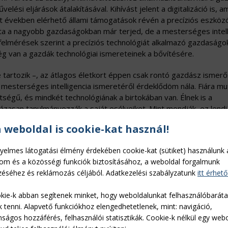
lési eljárások átalakításával. Kihívást jelent a digitalizáció is, a
últ években elérhető állami támogatások révén a precíziós eszközö
ta a nagyobb gazdaságokban már terjed, de a mesterséges intell
 felmérések szerint a precíziós technológiát alkalmazó gazdaságo
ség van a gazdák technológiai ismereteinek a bővítésére.
 tartozik –, az átlagos életkort éppen csak rontó gazdász isme
 mesterséges intelligencia ismeretéről érdeklődöm nála. Fiára mut
ségű, és mindkét technológiának a birtokában van. Élnek is a
lázasan tanulmányozzák a saját esélyeiket. Mint mondják, ez lend
gazdaságuk fejlődésének.
a weboldal is cookie-kat használ!
ók be, céljuk a sikeres generációváltás, a családi gazdaságok
yelmes látogatási élmény érdekében cookie-kat (sütiket) használunk 
n, akik az átadás befejezéséig elérik az öregségi nyugdíj korhat
lom és a közösségi funkciók biztosításához, a weboldal forgalmunk
ogy az átadás után befejezik mezőgazdasági tevékenységüket. A tö
éséhez és reklámozás céljából. Adatkezelési szabályzatunk
itt érhető
 összes vagyonelemet – föld, ingatlanok, gépek, vagyoni értékű
. A pályázok megmenekülnek a szokásos bürokráciától is, a
kie-k abban segítenek minket, hogy weboldalunkat felhasználóbarát
 elővásárlási joga a földekre. Az adás-vételhez azonban szükség 
k tenni. Alapvető funkciókhoz elengedhetetlenek, mint: navigáció,
nságos hozzáférés, felhasználói statisztikák. Cookie-k nélkül egy web