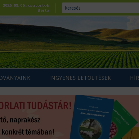
2026. 08. 06., csütörtök
Berta
ADVÁNYAINK
INGYENES LETÖLTÉSEK
HÍ
ENNTARTHATÓ
IUM SZAKLAP
AGRÁRIUM MAGAZIN ARCHÍVUM
AZDÁLKODÁS
 SZAKKÖNYVEK
ÉPESÍTÉS
SZAKMAI TANULMÁNYOK
AMARA
ÖVÉNYTERMESZTÉS