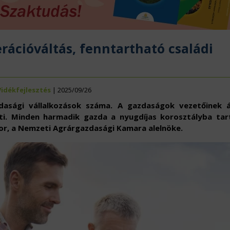
ÖVÉNYVÉDELEM
IDÉKFEJLESZTÉS
rációváltás, fenntartható családi
Vidékfejlesztés
| 2025/09/26
dasági vállalkozások száma. A gazdaságok vezetőinek á
tti. Minden harmadik gazda a nyugdíjas korosztályba tar
or, a Nemzeti Agrárgazdasági Kamara alelnöke.