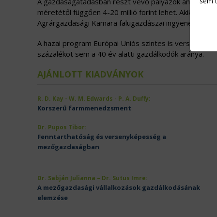
sem t
A gazdaságátadásban részt vevő pályázók anyagi tá
méretétől függően 4-20 millió forint lehet. Akik a te
Agrárgazdasági Kamara falugazdászai ingyenes tanácso
A hazai program Európai Uniós szintes is versenyelőn
százalékot sem a 40 év alatti gazdálkodók aránya.
AJÁNLOTT KIADVÁNYOK
R. D. Kay - W. M. Edwards - P. A. Duffy:
Korszerű farmmenedzsment
Dr. Pupos Tibor:
Fenntarthatóság és versenyképesség a
mezőgazdaságban
Dr. Sabján Julianna – Dr. Sutus Imre:
A mezőgazdasági vállalkozások gazdálkodásának
elemzése