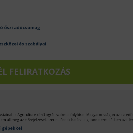
zó őszi adócsomag
eszközei és szabályai
ÉL FELIRATKOZÁS
stainable Agriculture című agrár szakmai folyóirat. Magyarországon az ezredf
nem áll meg az előrejelzések szerint. Ennek hatása a gabonatermelésben az idé
– 500 milliárd forint lehet a kár; de elérte az állattenyésztési ágazatokat is.
ű gépekkel