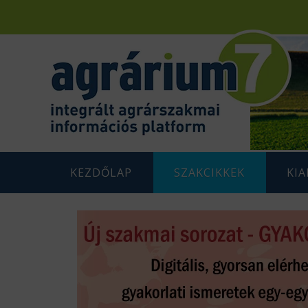
KEZDŐLAP
SZAKCIKKEK
KI
F
AGRÁRENERGETIKA
AGRÁR
G
AGRÁRGAZDASÁG
AGRÁR
G
AGRÁRTÁMOGATÁSOK
K
ÁLLATTENYÉSZTÉS
N