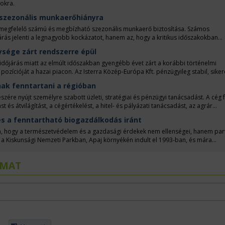
okra.
 szezonális munkaerőhiányra
megfelelő számú és megbízható szezonális munkaerő biztosítása. Számos
ás jelenti a legnagyobb kockázatot, hanem az, hogy a kritikus időszakokban
vényápolási munkákhoz vagy egyéb szezonális feladatok elvégzéséhez.
ysége zárt rendszerre épül
időjárás miatt az elmúlt időszakban gyengébb évet zárt a korábbi történelmi
pozícióját a hazai piacon. Az Isterra Közép-Európa Kft. pénzügyileg stabil, siker
ő igazgató.
ak fenntartani a régióban
észére nyújt személyre szabott üzleti, stratégiai és pénzügyi tanácsadást. A cég
és átvilágítást, a cégértékelést, a hitel- és pályázati tanácsadást, az agrár
cégalapító és tulajdonos Kovács Viktor Zoltán, aki egyben a cég szakmai arca és
s a fenntartható biogazdálkodás iránt
a, hogy a természetvédelem és a gazdasági érdekek nem ellenségei, hanem par
a Kiskunsági Nemzeti Parkban, Apaj környékén indult el 1993-ban, és mára
ugyanis az őshonos állatok tartása a természet védelmével ötvöződik. Szomor D
LMAT