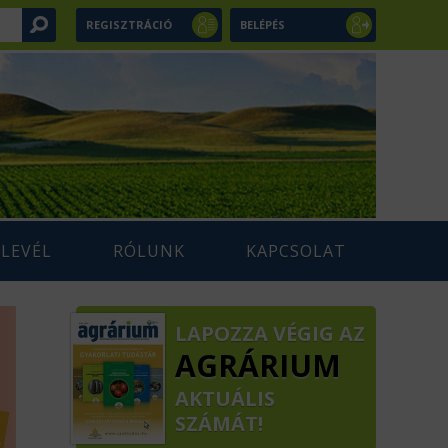
REGISZTRÁCIÓ
BELÉPÉS
RLEVÉL
RÓLUNK
KAPCSOLAT
LAPOZZA VÉGIG AZ
AGRÁRIUM
AKTUÁLIS
SZÁMÁT!