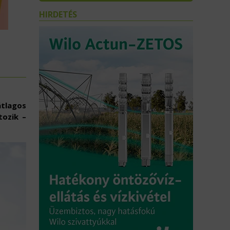
HIRDETÉS
tlagos
tozik –