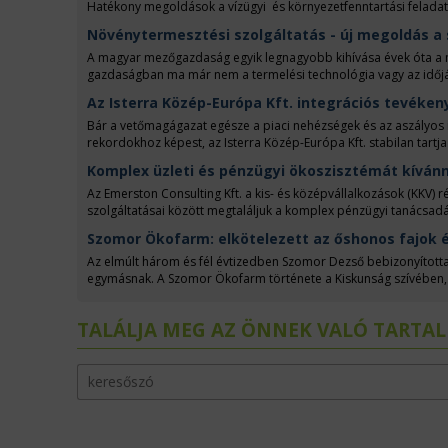
Hatékony megoldások a vízügyi és környezetfenntartási feladat
Növénytermesztési szolgáltatás - új megoldás a
A magyar mezőgazdaság egyik legnagyobb kihívása évek óta a 
gazdaságban ma már nem a termelési technológia vagy az időjár
rendelkezésre áll-e elegendő munkaerő a betakarításhoz, a nö
Az Isterra Közép-Európa Kft. integrációs tevéken
Bár a vetőmagágazat egésze a piaci nehézségek és az aszályos 
rekordokhoz képest, az Isterra Közép-Európa Kft. stabilan tartja 
éveket tudhat maga mögött, jelentette ki Perczel Péter ügyvezet
Komplex üzleti és pénzügyi ökoszisztémát kívánn
Az Emerston Consulting Kft. a kis- és középvállalkozások (KKV) r
szolgáltatásai között megtaláljuk a komplex pénzügyi tanácsadást 
tanácsadást, valamint a vagyonkezelést és befektetéseket is. A 
Szomor Ökofarm: elkötelezett az őshonos fajok é
stratégiai vezetője. Vele beszélgettünk.
Az elmúlt három és fél évtizedben Szomor Dezső bebizonyított
egymásnak. A Szomor Ökofarm története a Kiskunság szívében, 
Magyarország egyik legjelentősebb mintagazdaságává vált, itt 
beszélgettünk.
TALÁLJA MEG AZ ÖNNEK VALÓ TARTA