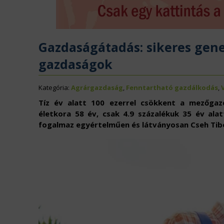
ÉLELMISZERIPAR
N
EURÓPAI UNIÓ
V
Gazdaságátadás: sikeres gene
gazdaságok
Kategória:
Agrárgazdaság
,
Fenntartható gazdálkodás
,
Tíz év alatt 100 ezerrel csökkent a mezőgaz
életkora 58 év, csak 4.9 százalékuk 35 év ala
fogalmaz egyértelműen és látványosan Cseh Tib