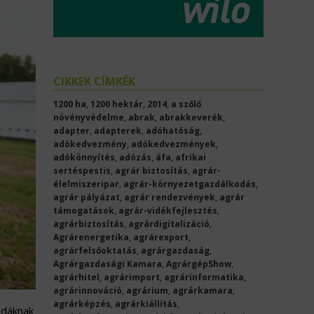
CIKKEK CÍMKÉK
1200 ha
,
1200 hektár
,
2014
,
a szőlő
növényvédelme
,
abrak
,
abrakkeverék
,
adapter
,
adapterek
,
adóhatóság
,
adókedvezmény
,
adókedvezmények
,
adókönnyítés
,
adózás
,
áfa
,
afrikai
sertéspestis
,
agrár biztosítás
,
agrár-
élelmiszeripar
,
agrár-környezetgazdálkodás
,
agrár pályázat
,
agrár rendezvények
,
agrár
támogatások
,
agrár-vidékfejlesztés
,
agrárbiztosítás
,
agrárdigitalizáció
,
Agrárenergetika
,
agrárexport
,
agrárfelsőoktatás
,
agrárgazdaság
,
Agrárgazdasági Kamara
,
AgrárgépShow
,
agrárhitel
,
agrárimport
,
agrárinformatika
,
agrárinnováció
,
agrárium
,
agrárkamara
,
agrárképzés
,
agrárkiállítás
,
zdáknak