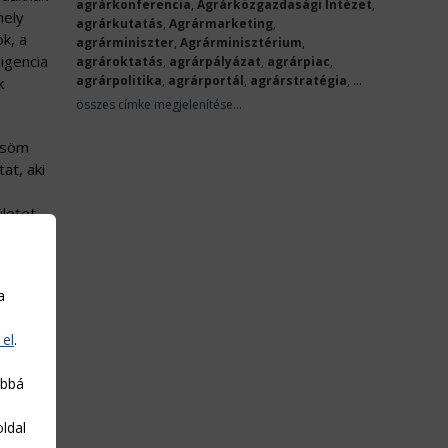
agrárkonferencia
,
Agrárközgazdasági Intézet
,
mely
agrárkutatás
,
Agrármarketing
,
k, a
agrárminiszter
,
Agrárminisztérium
,
igencia
agrároktatás
,
agrárpályázat
,
agrárpiac
,
agrárpolitika
,
agrárportál
,
agrárstratégia
, ...
k
összes címke megjelenítése...
rősöm
at, aki
ületet
a
árát,
rvény
 el
.
 jogok –
abbá
lesz a
oldal