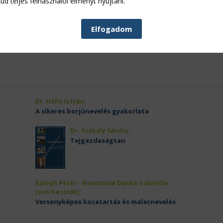
ud teljes felhasználói élményt nyújtani.
mogatást is kapnak a szerződések megkötéséhez, ami a gazdasá
rvezésben és az adatlapok kitöltésében elakadnak, azoknak a Nemz
t adnak, s ha szükséges, elkészítik és benyújtják a pályázatoka
Elfogadom
yt jelenthet a magyar gazdák számára, mert az unióban sem éri e
Dr. Holló István:
A sikeres borjúnevelés gyakorlata
Dr. Szakály Sándor:
Tejgazdaságtan
Balogh Péter - Novotniné Dankó Gabriella
(szerkesztők):
Versenyképes kocatartás és malacnevelés