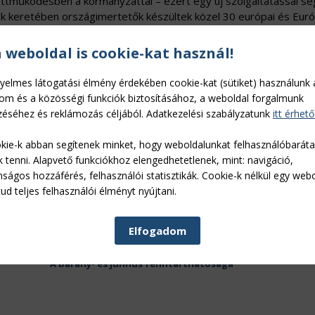
tműködésben a kormányzattal – ezért egy új szolgáltatással seg
ek keretében országimertetők készültek közel 30 európai és Eur
zág élelmiszerimportját, a szállítási útvonalakat, a szabványokat
pviseletünk elérhetőségét is, tájékoztatott Papp Zsolt György.
a weboldal is cookie-kat használ!
Támogató Portál másik fontos szolgáltatása egy termékkereső szo
yelmes látogatási élmény érdekében cookie-kat (sütiket) használunk 
 importpiacot megtekinthetjük. Ezzel jelenleg 40 mezőgazdasági
lom és a közösségi funkciók biztosításához, a weboldal forgalmunk
eskedelmi adatai alapján. A felhasználók konkrét termékre keres
éséhez és reklámozás céljából. Adatkezelési szabályzatunk
itt érhető
nnyiséget egyes árukból. Az adatok négy fő kategóriába sorolva
ök és állati termékek. Az ingyenesen elérhető szolgáltatás részek
kie-k abban segítenek minket, hogy weboldalunkat felhasználóbarát
ítséget kaphatnak az exporthoz szükséges dokumentumok, hivatal
k tenni. Alapvető funkciókhoz elengedhetetlenek, mint: navigáció,
s. A rendszer a jövőben további országokkal és funkciókkal bővü
nságos hozzáférés, felhasználói statisztikák. Cookie-k nélkül egy web
lpiacra.
ud teljes felhasználói élményt nyújtani.
Elfogadom
Dr. Kukovics Sándor szerk.:
A bárány- és juhhús fenntarthatósága