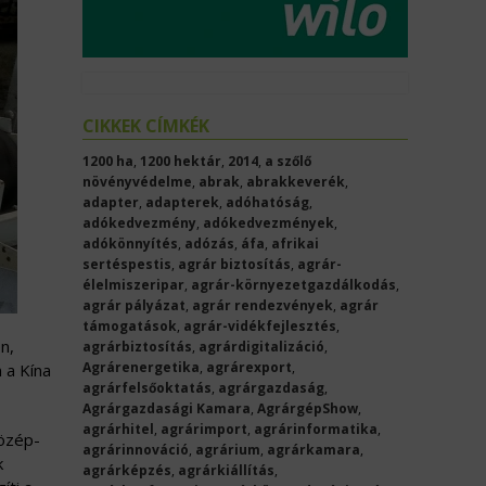
CIKKEK CÍMKÉK
1200 ha
,
1200 hektár
,
2014
,
a szőlő
növényvédelme
,
abrak
,
abrakkeverék
,
adapter
,
adapterek
,
adóhatóság
,
adókedvezmény
,
adókedvezmények
,
adókönnyítés
,
adózás
,
áfa
,
afrikai
sertéspestis
,
agrár biztosítás
,
agrár-
élelmiszeripar
,
agrár-környezetgazdálkodás
,
agrár pályázat
,
agrár rendezvények
,
agrár
támogatások
,
agrár-vidékfejlesztés
,
n,
agrárbiztosítás
,
agrárdigitalizáció
,
Agrárenergetika
,
agrárexport
,
 a Kína
agrárfelsőoktatás
,
agrárgazdaság
,
Agrárgazdasági Kamara
,
AgrárgépShow
,
agrárhitel
,
agrárimport
,
agrárinformatika
,
Közép-
agrárinnováció
,
agrárium
,
agrárkamara
,
k
agrárképzés
,
agrárkiállítás
,