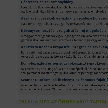
Hőstressz és takarmányhiány
Egész Európában növekszik a hőhullámos napok száma -írja a Su
óta kilenccel nőtt a hőhullámos napok száma, és az emelkedés 
milliárd euró veszteséget okozhat Európában, Magyarországon 450 
Aszályos időszakok és vízhiány kezelése korszer
Hatékony megoldások a vízügyi és környezetfenntartási feladat
Növénytermesztési szolgáltatás - új megoldás a
A magyar mezőgazdaság egyik legnagyobb kihívása évek óta a 
gazdaságban ma már nem a termelési technológia vagy az időjár
rendelkezésre áll-e elegendő munkaerő a betakarításhoz, a nö
Az Isterra Közép-Európa Kft. integrációs tevéken
Bár a vetőmagágazat egésze a piaci nehézségek és az aszályos 
rekordokhoz képest, az Isterra Közép-Európa Kft. stabilan tartja 
éveket tudhat maga mögött, jelentette ki Perczel Péter ügyvezet
Komplex üzleti és pénzügyi ökoszisztémát kívánn
Az Emerston Consulting Kft. a kis- és középvállalkozások (KKV) r
szolgáltatásai között megtaláljuk a komplex pénzügyi tanácsadást 
tanácsadást, valamint a vagyonkezelést és befektetéseket is. A 
Szomor Ökofarm: elkötelezett az őshonos fajok é
stratégiai vezetője. Vele beszélgettünk.
Az elmúlt három és fél évtizedben Szomor Dezső bebizonyított
egymásnak. A Szomor Ökofarm története a Kiskunság szívében, 
Magyarország egyik legjelentősebb mintagazdaságává vált, itt 
beszélgettünk.
TALÁLJA MEG AZ ÖNNEK VALÓ TARTA