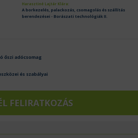
Harasztiné Lajtár Klára:
A borkezelés, palackozás, csomagolás és szállítás
berendezései - Borászati technológiák II.
zó őszi adócsomag
eszközei és szabályai
ÉL FELIRATKOZÁS