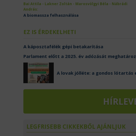
Bai Attila - Lakner Zoltán - Marosvölgyi Béla - Nábrádi
András:
A biomassza felhasználása
EZ IS ÉRDEKELHETI
A káposztafélék gépi betakarítása
Parlament előtt a 2025. év adózását meghatáro
A lovak jólléte: a gondos lótartás 
HÍRLEV
LEGFRISEBB CIKKEKBŐL AJÁNLJUK