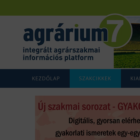
KEZDŐLAP
SZAKCIKKEK
KI
F
AGRÁRENERGETIKA
AGRÁR
G
AGRÁRGAZDASÁG
AGRÁR
G
AGRÁRTÁMOGATÁSOK
K
ÁLLATTENYÉSZTÉS
N