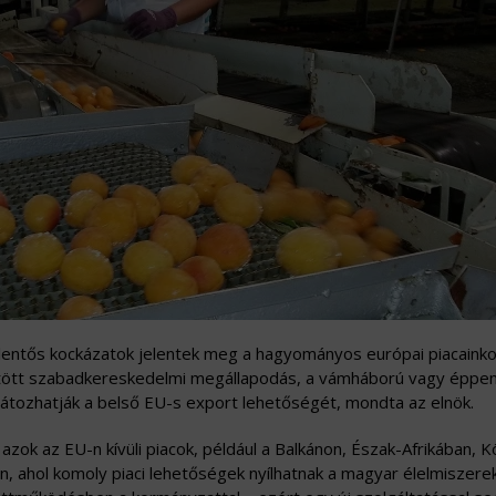
jelentős kockázatok jelentek meg a hagyományos európai piacainko
ötött szabadkereskedelmi megállapodás, a vámháború vagy éppen
rlátozhatják a belső EU-s export lehetőségét, mondta az elnök.
zok az EU-n kívüli piacok, például a Balkánon, Észak-Afrikában, 
, ahol komoly piaci lehetőségek nyílhatnak a magyar élelmiszere