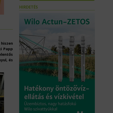
HIRDETÉS
hiszen
ki
Papp
elentős
yul, és