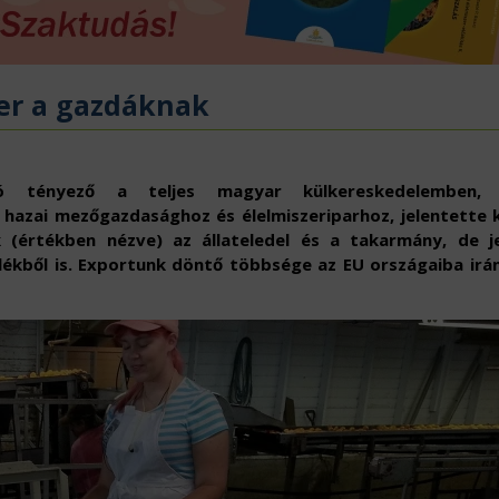
ÖVÉNYVÉDELEM
IDÉKFEJLESZTÉS
ver a gazdáknak
ozó tényező a teljes magyar külkereskedelemben, 
 hazai mezőgazdasághoz és élelmiszeriparhoz, jelentette 
(értékben nézve) az állateledel és a takarmány, de j
lékből is. Exportunk döntő többsége az EU országaiba irán