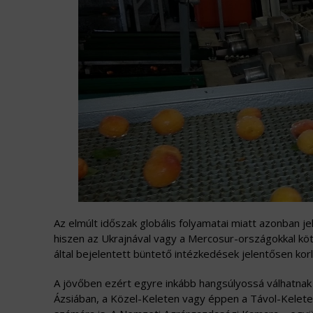
Az elmúlt időszak globális folyamatai miatt azonban 
hiszen az Ukrajnával vagy a Mercosur-országokkal k
által bejelentett büntető intézkedések jelentősen ko
A jövőben ezért egyre inkább hangsúlyossá válhatnak a
Ázsiában, a Közel-Keleten vagy éppen a Távol-Keleten