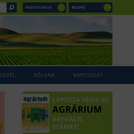
REGISZTRÁCIÓ
BELÉPÉS
RLEVÉL
RÓLUNK
KAPCSOLAT
LAPOZZA VÉGIG AZ
AGRÁRIUM
AKTUÁLIS
SZÁMÁT!