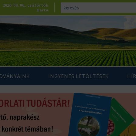
2026. 08. 06., csütörtök
Berta
ADVÁNYAINK
INGYENES LETÖLTÉSEK
HÍ
ENNTARTHATÓ
IUM SZAKLAP
AGRÁRIUM MAGAZIN ARCHÍVUM
AZDÁLKODÁS
 SZAKKÖNYVEK
ÉPESÍTÉS
SZAKMAI TANULMÁNYOK
AMARA
ÖVÉNYTERMESZTÉS