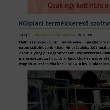
ÉLELMISZERIPAR
N
EURÓPAI UNIÓ
V
Külpiaci termékkereső szoft
Kategória:
Agrárgazdaság
,
Kamara
| 2026/03/01
Élelmiszerexportunk évről-évre meghatár
exporttöbbletünk közel 40 százaléka köthető a
Zsolt György
. Legfontosabb exporttermékünk 
mennyiséget szállítunk ki húsokból és gabonafé
csupán 20 százaléka kerül az EU-n kívüli piacokra.