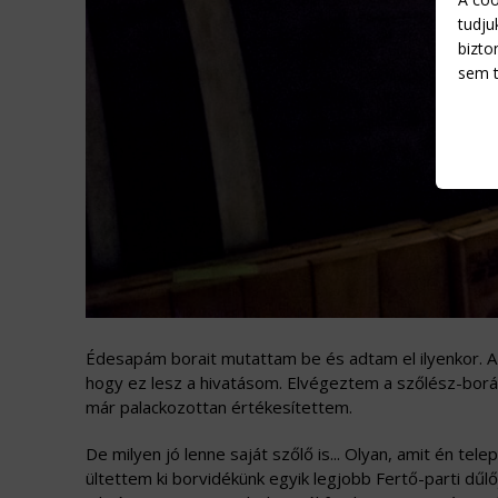
tudju
bizto
sem t
Édesapám borait mutattam be és adtam el ilyenkor. Az
hogy ez lesz a hivatásom. Elvégeztem a szőlész-borá
már palackozottan értékesítettem.
De milyen jó lenne saját szőlő is... Olyan, amit én tel
ültettem ki borvidékünk egyik legjobb Fertő-parti dűlő