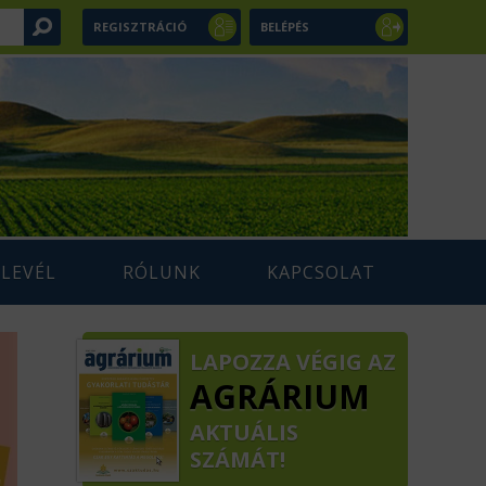
REGISZTRÁCIÓ
BELÉPÉS
RLEVÉL
RÓLUNK
KAPCSOLAT
LAPOZZA VÉGIG AZ
AGRÁRIUM
AKTUÁLIS
SZÁMÁT!