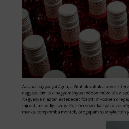
Az apai nagyanyai ágon, a Graflok voltak a ponzicht
nagyszüleim is a hagyományos módon művelték a szőlő
Nagyanyám aztán estebédet főzött, miközben öregapám
fájront, az addig iszogató, fröccsöző, kártyázó vend
munka, templomba mentek, öregapám szárnykürtön játs