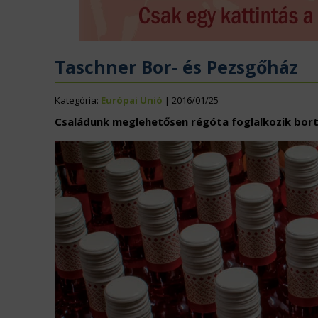
ÉLELMISZERIPAR
N
EURÓPAI UNIÓ
V
Taschner Bor- és Pezsgőház
Kategória:
Európai Unió
| 2016/01/25
Családunk meglehetősen régóta foglalkozik borter