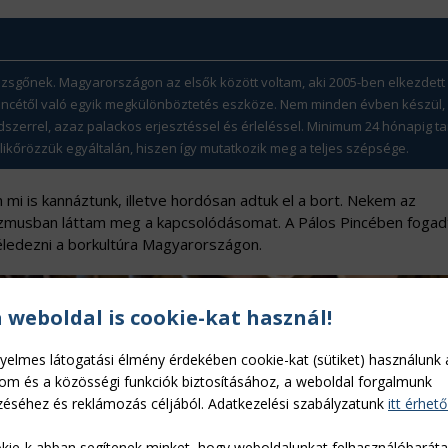
zsgőnek. Magyarországon az elsők között voltam, aki 2005-ben elkezdett
 pincétől való egyik megkülönböztetés eszköze. Nem minden évben készül,
szerrel, azaz palackos erjesztéssel és érleléssel. Minimum 24 hónapig ta
ikőrözzük egyáltalán, hiszen így mutatkozik meg a teljes szépsége.
 mi is kannáztunk, illetve hordósan adtuk el a bort. Nekem az
izmusban láttam meg a kapcsolódásomat. A Pálos Pincében fogad
éledezni a borkultúra Magyarországon.
a weboldal is cookie-kat használ!
yelmes látogatási élmény érdekében cookie-kat (sütiket) használunk 
lom és a közösségi funkciók biztosításához, a weboldal forgalmunk
éséhez és reklámozás céljából. Adatkezelési szabályzatunk
itt érhető
kie-k abban segítenek minket, hogy weboldalunkat felhasználóbarát