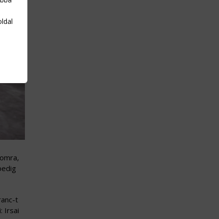
oldal
momra,
pedig
ranc-t
 Irsai