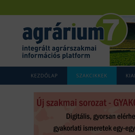
KEZDŐLAP
SZAKCIKKEK
KI
F
AGRÁRENERGETIKA
AGRÁR
G
AGRÁRGAZDASÁG
AGRÁR
G
AGRÁRTÁMOGATÁSOK
K
ÁLLATTENYÉSZTÉS
N