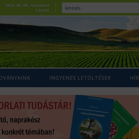
2026. 08. 08., szombat
László
ADVÁNYAINK
INGYENES LETÖLTÉSEK
HÍ
ENNTARTHATÓ
IUM SZAKLAP
AGRÁRIUM MAGAZIN ARCHÍVUM
AZDÁLKODÁS
 SZAKKÖNYVEK
ÉPESÍTÉS
SZAKMAI TANULMÁNYOK
AMARA
ÖVÉNYTERMESZTÉS