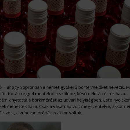
erek – ahogy Sopronban a német gyökerű bortermelőket nevezik. 
t. Korán reggel mentek ki a szőlőbe, késő délután értek haza.
 kinyitotta a borkimérést az udvari helyiségben. Este nyolckor
égek mehettek haza. Csak a vasárnap volt megszentelve, akkor ne
zott, a zenekari próbák is akkor voltak.