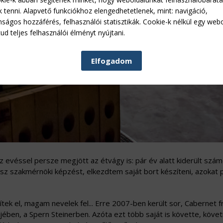
k tenni. Alapvető funkciókhoz elengedhetetlenek, mint: navigáció,
nságos hozzáférés, felhasználói statisztikák. Cookie-k nélkül egy web
ud teljes felhasználói élményt nyújtani.
Elfogadom
 evéssel persze megjött az étvágy is: pár év alatt kiderült szá
sz szakmérnöki képzést, elkezdtem saját bort készíteni, azokat 
epítek el, magam nevelek fel... Erre 2007-ben került sor, Cabernet f
jében, a Spern Steinerben. Azóta ezt több saját is követte, követi: