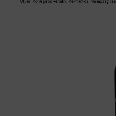
Olivér, Korai piros veltelini, Kékfrankos. Manapság c