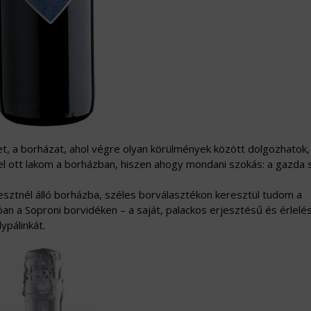
, a borházat, ahol végre olyan körülmények között dolgozhatok,
 ott lakom a borházban, hiszen ahogy mondani szokás: a gazda
sztnél álló borházba, széles borválasztékon keresztül tudom a
an a Soproni borvidéken – a saját, palackos erjesztésű és érlelé
ypálinkát.