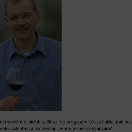
érnökként ő inkább szőlész, de öregapám ’83-as halála után neki
dott volna különben a mindennapi vendégeknek nagyanyám?