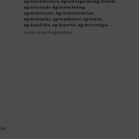
agrárkonferencia
,
Agrárközgazdasági Intézet
,
agrárkutatás
,
Agrármarketing
,
agrárminiszter
,
Agrárminisztérium
,
agrároktatás
,
agrárpályázat
,
agrárpiac
,
agrárpolitika
,
agrárportál
,
agrárstratégia
, ...
összes címke megjelenítése...
 is