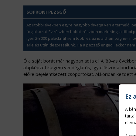
SOPRONI PEZSGŐ
Az utóbbi években egyre nagyobb divatja van a termelői pe
foglalkozni. Ez részben hobbi, részben marketing, a többi
igen 2-3000 palacknál nem több, és az is a champagne-i mód
érlelés után degorzsálunk. Ha a pezsgő engedi, akkor nem l
Ő a saját borát már nagyban adta el. A ’80-as években
alapképzettségem vendéglátós, így először a bortur
előre bejelentkezett csoportokat. Akkoriban kezdett 
Ez 
A kén
tarta
elemz
A coo