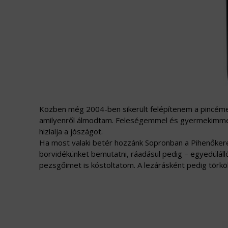
Közben még 2004-ben sikerült felépítenem a pincémet
amilyenről álmodtam. Feleségemmel és gyermekimmel
hizlalja a jószágot.
Ha most valaki betér hozzánk Sopronban a Pihenőkere
borvidékünket bemutatni, ráadásul pedig – egyedülálló
pezsgőimet is kóstoltatom. A lezárásként pedig törköl