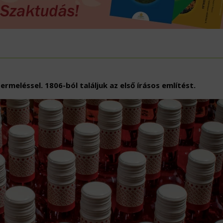
ÖVÉNYVÉDELEM
IDÉKFEJLESZTÉS
meléssel. 1806-ból találjuk az első írásos említést.