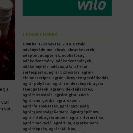
CIKKEK CÍMKÉK
1200 ha
,
1200 hektár
,
2014
,
a szőlő
növényvédelme
,
abrak
,
abrakkeverék
,
adapter
,
adapterek
,
adóhatóság
,
adókedvezmény
,
adókedvezmények
,
adókönnyítés
,
adózás
,
áfa
,
afrikai
sertéspestis
,
agrár biztosítás
,
agrár-
élelmiszeripar
,
agrár-környezetgazdálkodás
,
agrár pályázat
,
agrár rendezvények
,
agrár
Még a
támogatások
,
agrár-vidékfejlesztés
,
agrárbiztosítás
,
agrárdigitalizáció
,
Agrárenergetika
,
agrárexport
,
 volt
agrárfelsőoktatás
,
agrárgazdaság
,
m volt
Agrárgazdasági Kamara
,
AgrárgépShow
,
agrárhitel
,
agrárimport
,
agrárinformatika
,
agrárinnováció
,
agrárium
,
agrárkamara
,
agrárképzés
,
agrárkiállítás
,