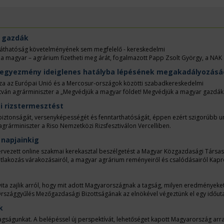
r gazdák
tláthatóság követelményének sem megfelelő - kereskedelmi
 a magyar – agrárium fizetheti meg árát, fogalmazott Papp Zsolt György, a NAK 
 emelkedő termelési költségek, csökkenő jövedelmezőség és fokozódó piaci
egyezmény ideiglenes hatályba lépésének megakadályozásá
anakkor ilyen körülmények ellenére is újabb, az európai mezőgazdaságot hátrán
ő alá hozott és az uniós döntéshozatali folyamatokon áterőszakolt Mercosur-
a az Európai Unió és a Mercosur-országok közötti szabadkereskedelmi
 EU és Marokkó közötti megállapodás is. Mindkét egyezmény végrehajtása jelent
István agrárminiszter a „Megvédjük a magyar földet! Megvédjük a magyar gazdáka
ta alá a NAK elnöke.
i rizstermesztést
biztonságát, versenyképességét és fenntarthatóságát, éppen ezért szigorúbb u
agrárminiszter a Riso Nemzetközi Rizsfesztiválon Vercelliben.
 napjainkig
zervezett online szakmai kerekasztal beszélgetést a Magyar Közgazdasági Társa
atlakozás várakozásairól, a magyar agrárium reményeiről és csalódásairól Kapr
tóját, az MKT mezőgazdasági és élelmiszeripari szakosztályának elnökségi tagjá
ta zajlik arról, hogy mit adott Magyarországnak a tagság, milyen eredményeke
Országgyűlés Mezőgazdasági Bizottságának az elnökével végeztünk el egy időuta
k
tagságunkat. A belépéssel új perspektívát, lehetőséget kapott Magyarország arr