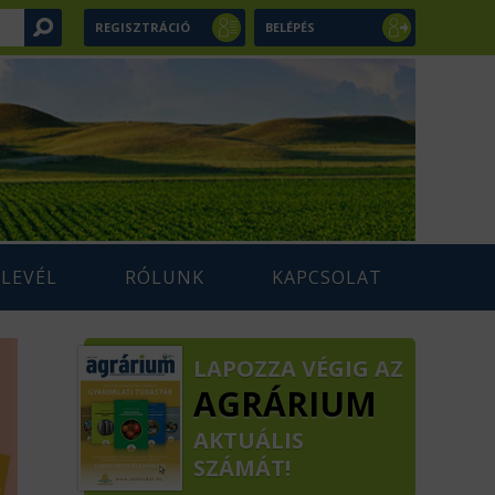
REGISZTRÁCIÓ
BELÉPÉS
RLEVÉL
RÓLUNK
KAPCSOLAT
LAPOZZA VÉGIG AZ
AGRÁRIUM
AKTUÁLIS
SZÁMÁT!