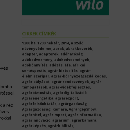
CIKKEK CÍMKÉK
1200 ha
,
1200 hektár
,
2014
,
a szőlő
növényvédelme
,
abrak
,
abrakkeverék
,
adapter
,
adapterek
,
adóhatóság
,
adókedvezmény
,
adókedvezmények
,
adókönnyítés
,
adózás
,
áfa
,
afrikai
öves
sertéspestis
,
agrár biztosítás
,
agrár-
élelmiszeripar
,
agrár-környezetgazdálkodás
,
agrár pályázat
,
agrár rendezvények
,
agrár
alomba
támogatások
,
agrár-vidékfejlesztés
,
ítéssel.
agrárbiztosítás
,
agrárdigitalizáció
,
Agrárenergetika
,
agrárexport
,
agrárfelsőoktatás
,
agrárgazdaság
,
k a réz
Agrárgazdasági Kamara
,
AgrárgépShow
,
söves
agrárhitel
,
agrárimport
,
agrárinformatika
,
rokkal
agrárinnováció
,
agrárium
,
agrárkamara
,
agrárképzés
,
agrárkiállítás
,