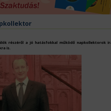
ÖVÉNYVÉDELEM
IDÉKFEJLESZTÉS
pkollektor
lók részéről a jó hatásfokkal működő napkollektorok ir
ra is.