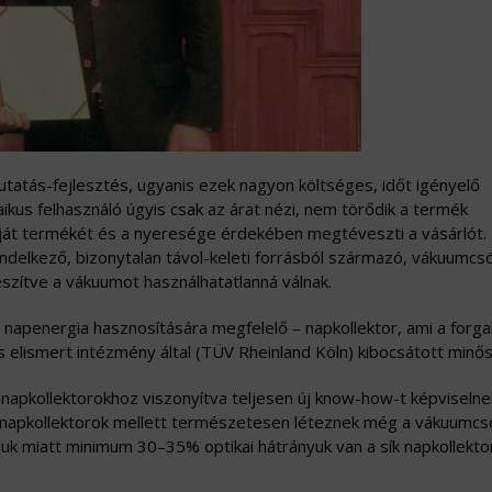
tatás-fejlesztés, ugyanis ezek nagyon költséges, időt igényelő
aikus felhasználó úgyis csak az árat nézi, nem törődik a termék
ját termékét és a nyeresége érdekében megtéveszti a vásárlót.
ndelkező, bizonytalan távol-keleti forrásból származó, vákuumcs
eszítve a vákuumot használhatatlanná válnak.
apenergia hasznosítására megfelelő – napkollektor, ami a forg
s elismert intézmény által (TÜV Rheinland Köln) kibocsátott minős
 napkollektorokhoz viszonyítva teljesen új know-how-t képviselne
sík napkollektorok mellett természetesen léteznek még a vákuumc
uk miatt minimum 30–35% optikai hátrányuk van a sík napkollekto