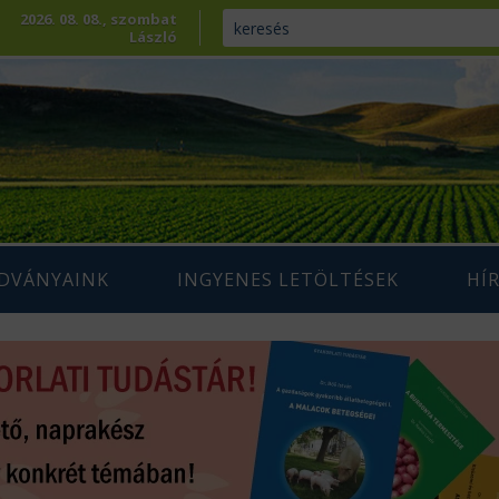
2026. 08. 08., szombat
László
ADVÁNYAINK
INGYENES LETÖLTÉSEK
HÍ
ENNTARTHATÓ
IUM SZAKLAP
AGRÁRIUM MAGAZIN ARCHÍVUM
AZDÁLKODÁS
 SZAKKÖNYVEK
ÉPESÍTÉS
SZAKMAI TANULMÁNYOK
AMARA
ÖVÉNYTERMESZTÉS