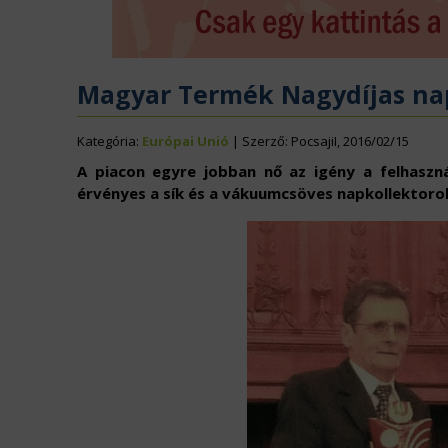
ÉLELMISZERIPAR
N
EURÓPAI UNIÓ
V
Magyar Termék Nagydíjas na
Kategória:
Európai Unió
| Szerző: PocsajiI, 2016/02/15
A piacon egyre jobban nő az igény a felhaszná
érvényes a sík és a vákuumcsöves napkollektorok