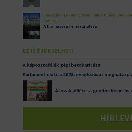
Bai Attila - Lakner Zoltán - Marosvölgyi Béla - 
András:
A biomassza felhasználása
EZ IS ÉRDEKELHETI
A káposztafélék gépi betakarítása
Parlament előtt a 2025. év adózását meghatáro
A lovak jólléte: a gondos lótartás 
HÍRLEV