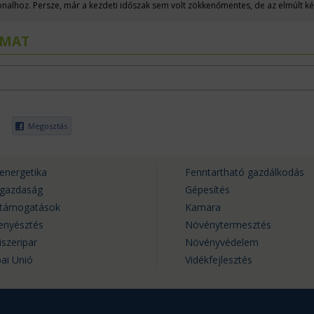
nalhoz. Persze, már a kezdeti időszak sem volt zökkenőmentes, de az elmúlt ké
 Bank Agrár- és Élelmiszeripari Üzletág, agrár- és uniós kapcsolati központ veze
ai Parlament mezőgazdasági bizottságának a munkájában, és a FAO római
LMAT
.
Megosztás
energetika
Fenntartható gazdálkodás
rgazdaság
Gépesítés
rtámogatások
Kamara
tenyésztés
Növénytermesztés
iszeripar
Növényvédelem
ai Unió
Vidékfejlesztés