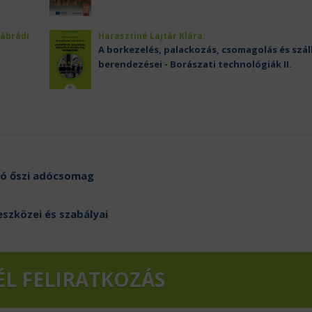
Nábrádi
Harasztiné Lajtár Klára:
A borkezelés, palackozás, csomagolás és szál
berendezései - Borászati technológiák II.
zó őszi adócsomag
eszközei és szabályai
ÉL FELIRATKOZÁS