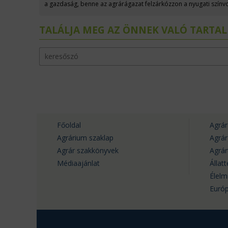
a gazdaság, benne az agrárágazat felzárkózzon a nyugati színvo
évtized jelentős fejlődésről tanúskodik. Dr. Mezei Dávid, az MBH
uniós csatlakozást követő években aktívan vett részt az Európ
TALÁLJA MEG AZ ÖNNEK VALÓ TARTA
központjában is képviselte Magyarországot. Vele beszélgettünk
Főoldal
Agrár
Agrárium szaklap
Agrá
Agrár szakkönyvek
Agrá
Médiaajánlat
Állat
Élelm
Európ