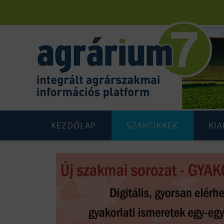
KEZDŐLAP
SZAKCIKKEK
KI
F
AGRÁRENERGETIKA
AGRÁR
G
AGRÁRGAZDASÁG
AGRÁR
G
AGRÁRTÁMOGATÁSOK
K
ÁLLATTENYÉSZTÉS
N