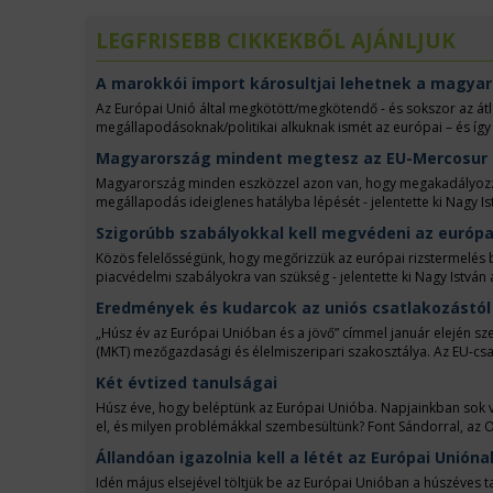
LEGFRISEBB CIKKEKBŐL AJÁNLJUK
A marokkói import károsultjai lehetnek a magya
Az Európai Unió által megkötött/megkötendő - és sokszor az á
megállapodásoknak/politikai alkuknak ismét az európai – és így
Az európai gazdák már most is rendkívüli nyomás alatt állnak:
Magyarország mindent megtesz az EU-Mercosur 
bizonytalanság jellemzi az ágazatot. Az Európai Bizottság ugy
érintő kereskedelmi alkuk sorát tervezi megkötni. A nemrég tet
Magyarország minden eszközzel azon van, hogy megakadályozz
egyezmény mellett formálódik az EU és Ausztrália, valamint az
megállapodás ideiglenes hatályba lépését - jelentette ki Nagy 
hatással lenne az európai mezőgazdasági termelés jövőjére, húz
címmel tartott sajtótájékoztatón.
Szigorúbb szabályokkal kell megvédeni az európa
Közös felelősségünk, hogy megőrizzük az európai rizstermelés 
piacvédelmi szabályokra van szükség - jelentette ki Nagy István 
Eredmények és kudarcok az uniós csatlakozástól
„Húsz év az Európai Unióban és a jövő” címmel január elején s
(MKT) mezőgazdasági és élelmiszeripari szakosztálya. Az EU-cs
Istvánt, az Agrárgazdasági Kutatóintézet nyugalmazott főigazga
Két évtized tanulságai
kérdeztük.
Húsz éve, hogy beléptünk az Európai Unióba. Napjainkban sok vi
el, és milyen problémákkal szembesültünk? Font Sándorral, az 
Állandóan igazolnia kell a létét az Európai Unióna
Idén május elsejével töltjük be az Európai Unióban a húszéves 