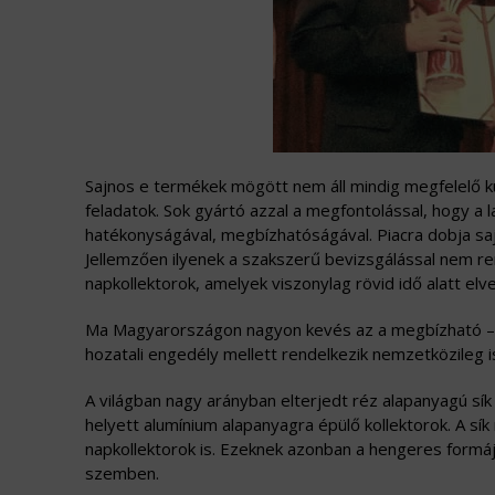
Sajnos e termékek mögött nem áll mindig megfelelő ku
feladatok. Sok gyártó azzal a megfontolással, hogy a l
hatékonyságával, megbízhatóságával. Piacra dobja sa
Jellemzően ilyenek a szakszerű bevizsgálással nem re
napkollektorok, amelyek viszonylag rövid idő alatt elv
Ma Magyarországon nagyon kevés az a megbízható – n
hozatali engedély mellett rendelkezik nemzetközileg i
A világban nagy arányban elterjedt réz alapanyagú sík
helyett alumínium alapanyagra épülő kollektorok. A 
napkollektorok is. Ezeknek azonban a hengeres formáj
szemben.