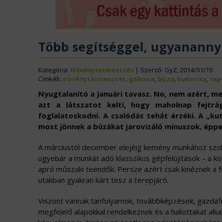
ÉLELMISZERIPAR
N
EURÓPAI UNIÓ
V
Több segítséggel, ugyananny
Kategória:
Növénytermesztés
| Szerző: GyZ, 2014/01/10
Címkék:
növénytermesztés
,
gabona
,
búza
,
kukorica
,
rep
Nyugtalanító a januári tavasz. No, nem azért, me
azt a látszatot kelti, hogy maholnap fejtrá
foglalatoskodni. A csalódás tehát érzéki. A „k
most jönnek a búzákat jarovizáló mínuszok, épp
A márciustól december elejéig kemény munkához szok
ugyebár a munkát adó klasszikus gépfelújítások – a 
apró műszaki teendők. Persze azért csak kinéznek a f
utakban gyakran kárt tesz a terepjáró.
Viszont vannak tanfolyamok, továbbképzések, gazdaf
megfelelő alapokkal rendelkeznek és a hallottakat alk