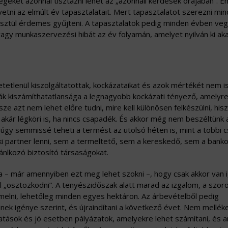
eket azonnal tisztázni lehet az „azonnali kérdések órájában”. Em
vetni az elmúlt év tapasztalatait. Mert tapasztalatot szerezni mi
resztül érdemes gyűjteni. A tapasztalatok pedig minden évben ve
 vagy munkaszervezési hibát az év folyamán, amelyet nyilván ki ak
tetlenül kiszolgáltatottak, kockázataikat és azok mértékét nem i
ák kiszámíthatatlansága a legnagyobb kockázati tényező, amelyr
e azt nem lehet előre tudni, mire kell különösen felkészülni, his
y, akár légköri is, ha nincs csapadék. És akkor még nem beszéltünk 
 úgy semmissé teheti a termést az utolsó héten is, mint a többi 
i partner lenni, sem a termeltető, sem a kereskedő, sem a banko
ánlkozó biztosító társaságokat.
 már amennyiben ezt meg lehet szokni –, hogy csak akkor van 
 „osztozkodni”. A tenyészidőszak alatt marad az izgalom, a szor
ermelni, lehetőleg minden egyes hektáron. Az árbevételből pedig
-kinek igénye szerint, és újraindítani a következő évet. Nem mellé
gatások és jó esetben pályázatok, amelyekre lehet számítani, és 