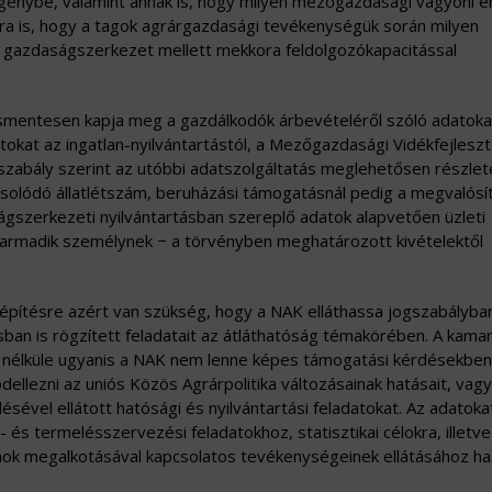
génybe, valamint annak is, hogy milyen mezőgazdasági vagyoni é
arra is, hogy a tagok agrárgazdasági tevékenységük során milyen
n gazdaságszerkezet mellett mekkora feldolgozókapacitással
ésmentesen kapja meg a gazdálkodók árbevételéről szóló adatoka
atokat az ingatlan-nyilvántartástól, a Mezőgazdasági Vidékfejleszt
gszabály szerint az utóbbi adatszolgáltatás meglehetősen részlet
csolódó állatlétszám, beruházási támogatásnál pedig a megvalósí
ágszerkezeti nyilvántartásban szereplő adatok alapvetően üzleti
 harmadik személynek − a törvényben meghatározott kivételektől
s-építésre azért van szükség, hogy a NAK elláthassa jogszabályba
ban is rögzített feladatait az átláthatóság témakörében. A kama
a, nélküle ugyanis a NAK nem lenne képes támogatási kérdésekben
odellezni az uniós Közös Agrárpolitika változásainak hatásait, vagy
ével ellátott hatósági és nyilvántartási feladatokat. Az adatoka
 és termelésszervezési feladatokhoz, statisztikai célokra, illetve
ok megalkotásával kapcsolatos tevékenységeinek ellátásához ha