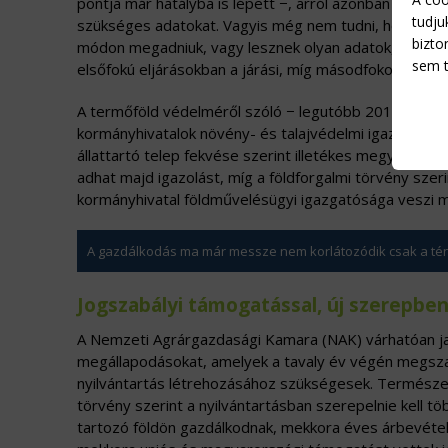
pontja már hatályba is lépett −, arról azonban nem r
tudju
szükséges adatokat. Vagyis még nem tudni, hogy az 
bizto
módon megadniuk, vagy lesznek olyan adatok, amelyeke
sem t
elsőfokú eljárásokban a járási, míg másodfokon a megye
A termőföld védelméről szóló − legutóbb 2013-ban m
kormányhivatalok növény- és talajvédelmi igazgatóságá
állattartó telep fekvése szerint illetékes megyei kor
adhat majd igazolást, míg a földforgalmi törvény szer
kormányhivatal földművelésügyi igazgatósága veszi 
A gazdálkodás ma már messze nem korlátozódik csak a té
Jogszabályi támogatással, új szerepbe
A Nemzeti Agrárgazdasági Kamara (NAK) várhatóan ja
megállapodásokat, amelyek a tavaly év végén megs
nyilvántartás létrehozásához szükségesek. Természe
törvény szerint a nyilvántartásban szerepelnie kell 
tartozó földön gazdálkodnak, mekkora éves árbevéte