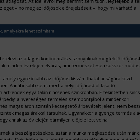
az átlagosat. Az idei évről még semmit sem tudni, legfeljebb a t
az eget – no meg az időjósok előrejelzéseit –, hogy mi várható a
, amelyekre lehet számítani
telezi az átlagos kontinentális viszonyoknak megfelelő időjárás
sak minden év elején elvárás, ami természetesen sokszor módosu
t, amely egyre inkább az időjárás kiszámíthatatlanságára kezd
ben. Annál inkább sem, mert a helyi időjárásból fakadó
i ártrendek egyáltalán nincsenek szinkronban. E tekintetben sincs
Márpedig a nyereséges termelés szempontjából a mindenkori
més magas áron szintén kecsegtető árbevételt jelent. Nem besz
zintek magas árakkal társulnak. Ugyanakkor a gyenge termés al
 hogy annak az év elején bármilyen előjele lett volna.
érnek a beszélgetésekbe, aztán a munka megkezdése után már c
ológiai fázis időbe és a lehető legjobban valósuljon meg. Azt már