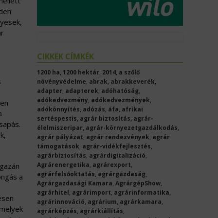
ellett
nden
gyesek,
ar
CIKKEK CÍMKÉK
1200 ha
,
1200 hektár
,
2014
,
a szőlő
s
növényvédelme
,
abrak
,
abrakkeverék
,
adapter
,
adapterek
,
adóhatóság
,
e
adókedvezmény
,
adókedvezmények
,
zen
adókönnyítés
,
adózás
,
áfa
,
afrikai
a
sertéspestis
,
agrár biztosítás
,
agrár-
csapás.
élelmiszeripar
,
agrár-környezetgazdálkodás
,
k,
agrár pályázat
,
agrár rendezvények
,
agrár
támogatások
,
agrár-vidékfejlesztés
,
agrárbiztosítás
,
agrárdigitalizáció
,
Agrárenergetika
,
agrárexport
,
igazán
agrárfelsőoktatás
,
agrárgazdaság
,
ongás a
Agrárgazdasági Kamara
,
AgrárgépShow
,
agrárhitel
,
agrárimport
,
agrárinformatika
,
kesen
agrárinnováció
,
agrárium
,
agrárkamara
,
amelyek
agrárképzés
,
agrárkiállítás
,