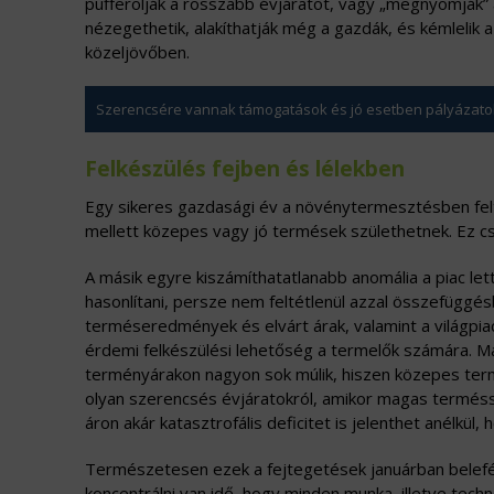
pufferolják a rosszabb évjáratot, vagy „megnyomják” 
nézegethetik, alakíthatják még a gazdák, és kémlelik 
közeljövőben.
Szerencsére vannak támogatások és jó esetben pályázatok
Felkészülés fejben és lélekben
Egy sikeres gazdasági év a növénytermesztésben felté
mellett közepes vagy jó termések születhetnek. Ez c
A másik egyre kiszámíthatatlanabb anomália a piac let
hasonlítani, persze nem feltétlenül azzal összefüggés
terméseredmények és elvárt árak, valamint a világpiac
érdemi felkészülési lehetőség a termelők számára. 
terményárakon nagyon sok múlik, hiszen közepes ter
olyan szerencsés évjáratokról, amikor magas terméss
áron akár katasztrofális deficitet is jelenthet anélkül,
Természetesen ezek a fejtegetések januárban belef
koncentrálni van idő, hogy minden munka, illetve techn