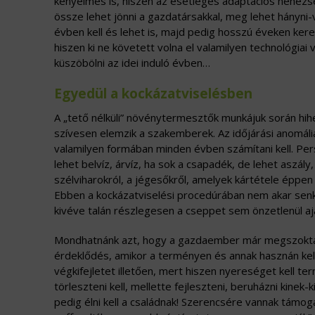
kényelmes is, hiszen az esetleges adaptációs nehézség
össze lehet jönni a gazdatársakkal, meg lehet hányni-
évben kell és lehet is, majd pedig hosszú éveken ke
hiszen ki ne követett volna el valamilyen technológiai
küszöbölni az idei induló évben…
Egyedül a kockázatviselésben
A „tető nélküli” növénytermesztők munkájuk során hihe
szívesen elemzik a szakemberek. Az időjárási anomáli
valamilyen formában minden évben számítani kell. Persz
lehet belvíz, árvíz, ha sok a csapadék, de lehet aszál
szélviharokról, a jégesőkről, amelyek kártétele éppen
Ebben a kockázatviselési procedúrában nem akar senk
kivéve talán részlegesen a cseppet sem önzetlenül aj
Mondhatnánk azt, hogy a gazdaember már megszokta –
érdeklődés, amikor a terményen és annak hasznán kell
végkifejletet illetően, mert hiszen nyereséget kell t
törleszteni kell, mellette fejleszteni, beruházni kinek
pedig élni kell a családnak! Szerencsére vannak támo