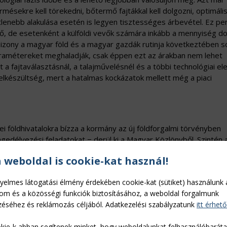
mésekre kell törekedni, bőtermő fajtákkal kell dolgozni, optimáli
lenebb alakulása esetén is legyen tisztességes árbevétel. Ez pe
ő, de esetenként a külföldi vevők számára inkább a mennyiség do
izony a magyar föld és a magyar gazdák rutinja következtében s
ramétereket meghaladják, csak éppen ezt az árakban nem lehet
t a fajtaválasztásnál, a talajművelésnél és a többi technológiai e
elkészültség, mert a hatalmas kockázatok mellett még a piaci
 földhivatalokra bízza a kormány az új földforgalmi törvényben
gedélyezési feladatokat − derül ki a Magyar Közlönyből. Szintén 
k, végrehajtási, felszámolási, illetve önkormányzati adósságrende
a weboldal is cookie-kat használ!
kesítése. A szabályozás csak 2014 májusában lépne hatályba, vagy
árásrendek kialakítására, illetve a már működő földhasználati
yelmes látogatási élmény érdekében cookie-kat (sütiket) használunk 
, illetve másodfokon a megyei földhivatalokat jelöli ki a kormány 
lom és a közösségi funkciók biztosításához, a weboldal forgalmunk
 korlátozások és tilalmak betartásának ellenőrzésére, valamint a
éséhez és reklámozás céljából. Adatkezelési szabályzatunk
itt érhető
nyrendelet ugyancsak a földhivatalokra bízza a földművesek, a
gi üzemközpontok nyilvántartásának vezetését − a jogszabály
kie-k abban segítenek minket, hogy weboldalunkat felhasználóbarát