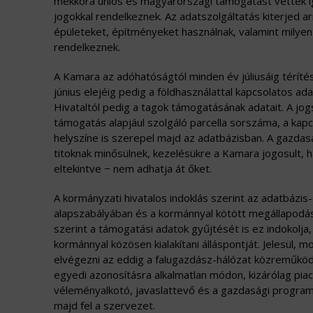
mekkora uniós és magyarországi támogatást vettek i
jogokkal rendelkeznek. Az adatszolgáltatás kiterjed 
épületeket, építményeket használnak, valamint milye
rendelkeznek.
A Kamara az adóhatóságtól minden év júliusáig térít
június elejéig pedig a földhasználattal kapcsolatos ad
Hivataltól pedig a tagok támogatásának adatait. A jo
támogatás alapjául szolgáló parcella sorszáma, a kap
helyszíne is szerepel majd az adatbázisban. A gazdas
titoknak minősülnek, kezelésükre a Kamara jogosult,
eltekintve − nem adhatja át őket.
A kormányzati hivatalos indoklás szerint az adatbázi
alapszabályában és a kormánnyal kötött megállapodás
szerint a támogatási adatok gyűjtését is ez indokolj
kormánnyal közösen kialakítani álláspontját. Jelesül, m
elvégezni az eddig a falugazdász-hálózat közreműködés
egyedi azonosításra alkalmatlan módon, kizárólag piac-
véleményalkotó, javaslattevő és a gazdasági program
majd fel a szervezet.