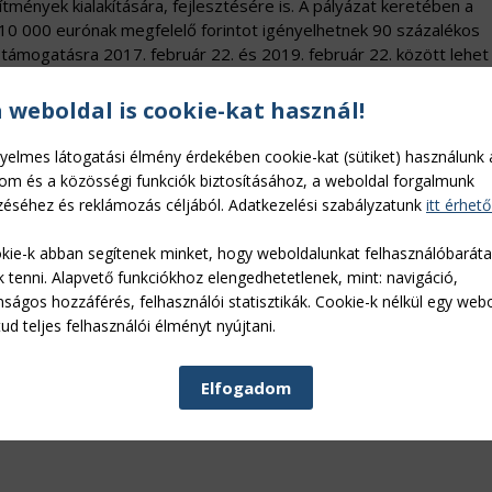
ítmények kialakítására, fejlesztésére is. A pályázat keretében a
0 000 eurónak megfelelő forintot igényelhetnek 90 százalékos
 támogatásra 2017. február 22. és 2019. február 22. között lehet
ktek együttesen kerülnek elbírálásra. Az első szakasz 2017. márci
a weboldal is cookie-kat használ!
weboldalon tájékozódhatnak az érintettek. A pályázatok kizárólag
yelmes látogatási élmény érdekében cookie-kat (sütiket) használunk 
dalon.
lom és a közösségi funkciók biztosításához, a weboldal forgalmunk
éséhez és reklámozás céljából. Adatkezelési szabályzatunk
itt érhető
 23-án jelent meg a helyi közutak fejlesztésére és karbantartás
tösszegű felhívás keretében lehetőség nyílik erő- és munkagépek, t
kie-k abban segítenek minket, hogy weboldalunkat felhasználóbarát
működő települési önkormányzatok, illetve önkormányzati társulá
k tenni. Alapvető funkciókhoz elengedhetetlenek, mint: navigáció,
iumi pályázók esetében, maximum 20 millió forint értékben juthat
nságos hozzáférés, felhasználói statisztikák. Cookie-k nélkül egy web
 megfelelő közlekedési feltételek biztosítása az utak műszaki álla
ud teljes felhasználói élményt nyújtani.
ésére korlátozva nem lehet maximálisan teljesíteni a felhívásban
esztésekben gondolkodnia: az ágaprító gépek mellé egyéb, az
Elfogadom
t (traktort) is érdemes beszerezni, melyhez a jelen felhívás