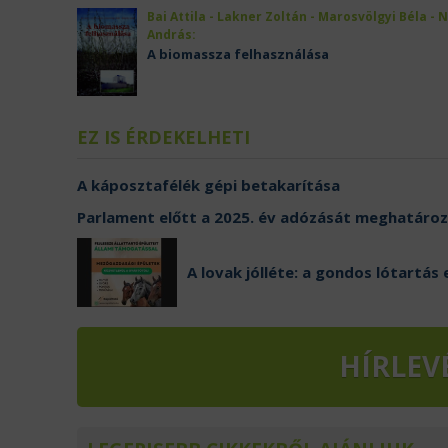
Bai Attila - Lakner Zoltán - Marosvölgyi Béla - 
András:
A biomassza felhasználása
EZ IS ÉRDEKELHETI
A káposztafélék gépi betakarítása
Parlament előtt a 2025. év adózását meghatáro
A lovak jólléte: a gondos lótartás 
HÍRLEV