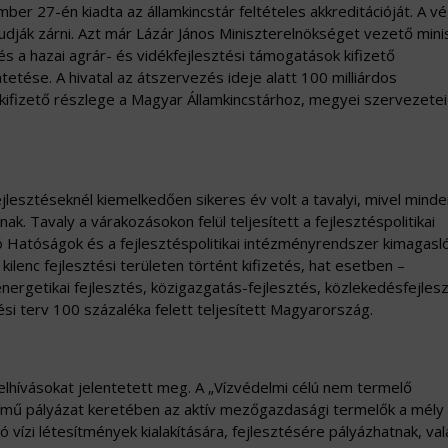
ember 27-én kiadta az államkincstár feltételes akkreditációját. A v
 tudják zárni. Azt már Lázár János Miniszterelnökséget vezető mini
és a hazai agrár- és vidékfejlesztési támogatások kifizető
se. A hivatal az átszervezés ideje alatt 100 milliárdos
 kifizető részlege a Magyar Államkincstárhoz, megyei szervezetei
jlesztéseknél kiemelkedően sikeres év volt a tavalyi, mivel mind
ak. Tavaly a várakozásokon felül teljesített a fejlesztéspolitikai
tó Hatóságok és a fejlesztéspolitikai intézményrendszer kimagasl
lenc fejlesztési területen történt kifizetés, hat esetben –
ergetikai fejlesztés, közigazgatás-fejlesztés, közlekedésfejlesz
etési terv 100 százaléka felett teljesített Magyarország.
elhívásokat jelentetett meg. A „Vízvédelmi célú nem termelő
 című pályázat keretében az aktív mezőgazdasági termelők a mély
ó vízi létesítmények kialakítására, fejlesztésére pályázhatnak, va