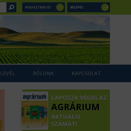
REGISZTRÁCIÓ
BELÉPÉS
RLEVÉL
RÓLUNK
KAPCSOLAT
LAPOZZA VÉGIG AZ
AGRÁRIUM
AKTUÁLIS
SZÁMÁT!