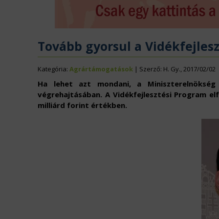
ÉLELMISZERIPAR
N
EURÓPAI UNIÓ
V
Tovább gyorsul a Vidékfejles
Kategória:
Agrártámogatások
| Szerző: H. Gy., 2017/02/02
Ha lehet azt mondani, a Miniszterelnökség
végrehajtásában. A Vidékfejlesztési Program el
milliárd forint értékben.