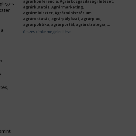
agrárkonferencia
,
Agrárközgazdasági Intézet
,
égleges
agrárkutatás
,
Agrármarketing
,
szter
agrárminiszter
,
Agrárminisztérium
,
agrároktatás
,
agrárpályázat
,
agrárpiac
,
agrárpolitika
,
agrárportál
,
agrárstratégia
, ...
 a
összes címke megjelenítése...
en
ó
tés,
lamint