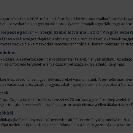
 agrárminiszter. A 2026. március 1 és május 3 között tapasztalható tavaszi fagy
lével – olvasható a kap.gov.hu oldalon. Ugyanitt láthatják a gazdák, hogy az ápril
isztérium, három járás kivételével. Az idén is száraz maradt az április és a május
épességét is” – interjú Szabó Istvánnal, az OTP Agrár vezet
korica és a napraforgó vetőmagját. Könnyíti a gazdák helyzetét, hogy a közlem
anúsítást is jelentek.
gban a szélsőséges időjárás, a vízhiány, a talajromlás és az új kártevők megje
környezethez való alkalmazkodás nemcsak technológiai, hanem pénzügyi és strat
tnerekre van szükségük. Ezekről a kérdésekről beszélgettünk Szabó Istvánnal,
vedelme
, aki vázolta a hazai agrárium előtt álló kihívásokat és lehetőségeket. Az inter
éséről, valamint azokról a pénzügyi lehetőségekről, amelyek segíthetik a gazdák
dásra. A szakértők szerint 9 köbkilométer talajvíz hiányzik alólunk. Az átlago
n, az öntözhető területek aránya csupán két százalék. Belátható ideig más
lési szerkezetüket, cserélhetnek fajtákat, igyekezhetnek a tájban tartani a vizet
záraz területeken fölhagynak a növénytermeléssel. Ezeket a súlyos döntéseket me
aját jövedelmezőségük már kérdéses.
 friss, szezonális magyar élelmiszereket vásárolhatunk. A termelői piac nem
a és vásárlására ösztönzik a fogyasztókat – ajánlja a termelői piacokat a Nemze
a rövid ellátási lánc fogalma. Mindkettő a falusi termelés serkentő gyakorlata. A
ttek
lhetően sikeres termelési gyakorlatnak, szakmai rendezvényeken készítik föl
Copa-Cogeca uniós termelői szervezet és 70 európai agrár-érdekképviselet. A
rtott akció résztvevői az uniós agrárforrások elvonása ellen tiltakoztak. Az 
nszírozni az európai védelmi kiadásokat és Ukrajna csatlakozását.
zókból
litikája (KAP) méltányossá, környezetbaráttá és eredményközpontúvá teszi a
jai mellett az új ciklusban kiemelt fókuszt kap a kisebb gazdaságokra szabott 
rnyezetvédelmi és éghajlat-politikai céljainak a megvalósításához. A KAP a tag