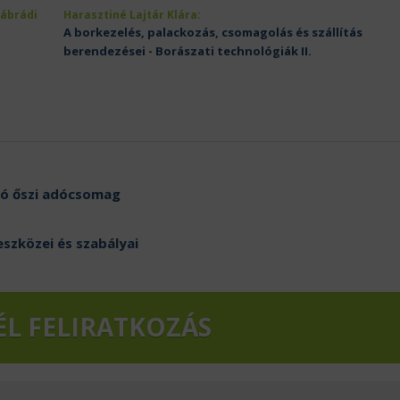
Nábrádi
Harasztiné Lajtár Klára:
A borkezelés, palackozás, csomagolás és szállítás
berendezései - Borászati technológiák II.
zó őszi adócsomag
eszközei és szabályai
ÉL FELIRATKOZÁS