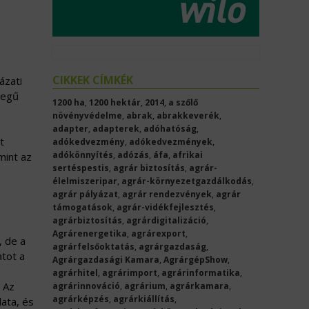
CIKKEK CÍMKÉK
ázati
legű
1200 ha
,
1200 hektár
,
2014
,
a szőlő
növényvédelme
,
abrak
,
abrakkeverék
,
adapter
,
adapterek
,
adóhatóság
,
t
adókedvezmény
,
adókedvezmények
,
adókönnyítés
,
adózás
,
áfa
,
afrikai
mint az
sertéspestis
,
agrár biztosítás
,
agrár-
élelmiszeripar
,
agrár-környezetgazdálkodás
,
agrár pályázat
,
agrár rendezvények
,
agrár
támogatások
,
agrár-vidékfejlesztés
,
agrárbiztosítás
,
agrárdigitalizáció
,
Agrárenergetika
,
agrárexport
,
, de a
agrárfelsőoktatás
,
agrárgazdaság
,
atot a
Agrárgazdasági Kamara
,
AgrárgépShow
,
agrárhitel
,
agrárimport
,
agrárinformatika
,
. Az
agrárinnováció
,
agrárium
,
agrárkamara
,
agrárképzés
,
agrárkiállítás
,
lata, és