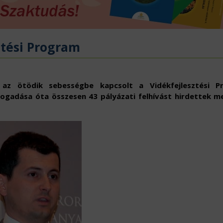
ÖVÉNYVÉDELEM
IDÉKFEJLESZTÉS
ztési Program
 az ötödik sebességbe kapcsolt a Vidékfejlesztési P
fogadása óta összesen 43 pályázati felhívást hirdettek m