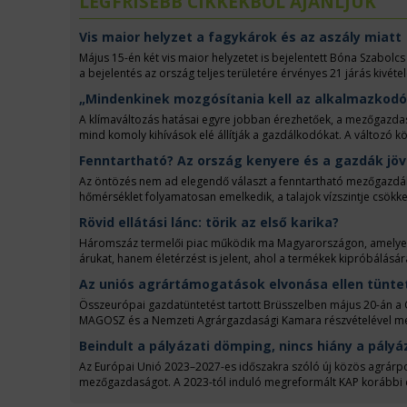
LEGFRISEBB CIKKEKBŐL AJÁNLJUK
Vis maior helyzet a fagykárok és az aszály miatt
Május 15-én két vis maior helyzetet is bejelentett Bóna Szabolcs
a bejelentés az ország teljes területére érvényes 21 járás kivéte
május 12 közötti aszályos időjárást is vis maiornak tekinti a min
„Mindenkinek mozgósítania kell az alkalmazkodó k
két hete, a vetőgépek az ország nagy részén porba szórták a ku
csatolhatók a vis maior bejelentéshez, és egyben hitelt érdemlő t
A klímaváltozás hatásai egyre jobban érezhetőek, a mezőgazdasá
mind komoly kihívások elé állítják a gazdálkodókat. A változó 
kérdés is, amiben a mezőgazdasági szereplőknek megbízható par
Fenntartható? Az ország kenyere és a gazdák jö
OTP Bank Agrárgazdasági Értékesítési Igazgatóságának vezetőjével
során szó esett a vízgazdálkodásról, a talajművelés korszerűsít
Az öntözés nem ad elegendő választ a fenntartható mezőgazdálko
fenntarthatóbb működés felé vezető úton.
hőmérséklet folyamatosan emelkedik, a talajok vízszintje csökke
megoldásokat kell keresniük a gazdáknak. Változtathatják a terme
Rövid ellátási lánc: törik az első karika?
azt a drasztikus megoldást is választhatják, hogy a rendkívül s
hozniuk, hiszen az ország kenyerét ugyan megtermelik, de a s
Háromszáz termelői piac működik ma Magyarországon, amelyeken
árukat, hanem életérzést is jelent, ahol a termékek kipróbálásár
Agrárgazdasági Kamara. Régen volt a háztáji, tíz éve lett ismert 
Az uniós agrártámogatások elvonása ellen tünte
Nemzeti Agrárgazdasági Kamara is rendszeres támogatója a remé
termelőket a pályázatokra és a jövedelmező értékesítésre.
Összeurópai gazdatüntetést tartott Brüsszelben május 20-án a 
MAGOSZ és a Nemzeti Agrárgazdasági Kamara részvételével megta
Bizottság tervei szerint ugyanis a gazdák pénzéből kellene fina
Beindult a pályázati dömping, nincs hiány a pályá
Az Európai Unió 2023–2027-es időszakra szóló új közös agrárpo
mezőgazdaságot. A 2023-tól induló megreformált KAP korábbi cél
támogatás nyújtása, és a fokozott ágazati hozzájárulás az EU kö