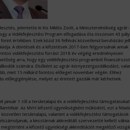
ztés, jelentette ki Kis Miklós Zsolt, a Miniszterelnökség agrár-
, hogy a Vidékfejlesztési Program elfogadása óta összesen 43 pály
forint értékben. Ezek közül 36 felhívás közvetlenül beruházási jel
haladja. A döntések és a kifizetések 2017-ben felgyorsulnak annak
orintos vidékfejlesztési forrást 2018 év végéig eredményesen
lehetőség arra, hogy egy vidékfejlesztési programból finanszírozot
álkodók számára. Elsőként az agrár-környezetgazdálkodást, vala
bb, mint 15 milliárd forintos előleget november végén. Ehhez
ás előlegigénylése, melyet az érintett gazdák már kérhetnek.
i január 1-től a területalapú és a vidékfejlesztési támogatásokat
államtitkár. Az MVH kifizető ügynökségként működött, ezt a felad
 a közvetlen területalapú, valamint a vidékfejlesztési támogatások
lszámoljanak, a kincstárnak akkreditált szervezetté kellett válnia
, megtörtént a kifizető ügynökségi akkreditációt megelőző vizsgá