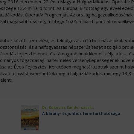
tt meg 2016. december 22-én a Magyar Halgazdálkodási Operatív
szege 12,4 milliárd forint. Az Európai Bizottság egy évvel ezelő
dálkodási Operatív Programját. Az ország halgazdálkodásának
kal magasabb összeg, mintegy 16,05 milliárd forint áll rendelkez
öbbek között termelési, és feldolgozási célú beruházásokat, vala
k ösztönzését, és a halfogyasztás népszerűsítését szolgáló proje
lkodás fejlesztésének, és támogatásának kiemelt célja a kis-, és
gyományos tógazdasági haltermelés versenyképességének növelé
sa az Éves Fejlesztési Keretében meghatározottak szerint hala
zati felhívást ismerhettek meg a halgazdálkodók, mintegy 13,3 m
elenti.
Dr. Kukovics Sándor szerk.:
A bárány- és juhhús fenntarthatósága