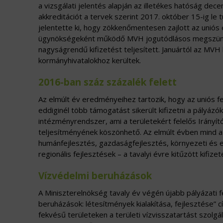
a vizsgálati jelentés alapján az illetékes hatóság dec
akkreditációt a tervek szerint 2017. október 15-ig le
jelentette ki, hogy zökkenőmentesen zajlott az uniós 
ügynökségeként működő MVH jogutódlásos megszünteté
nagyságrendű kifizetést teljesített. Januártól az MVH
kormányhivatalokhoz kerültek.
2016-ban száz százalék felett
Az elmúlt év eredményeihez tartozik, hogy az uniós fe
eddiginél több támogatást sikerült kifizetni a pályázókn
intézményrendszer, ami a területekért felelős Irányí
teljesítményének köszönhető. Az elmúlt évben mind a ki
humánfejlesztés, gazdaságfejlesztés, környezeti és en
regionális fejlesztések – a tavalyi évre kitűzött kifiz
Vízvédelmi beruházások
A Miniszterelnökség tavaly év végén újabb pályázati f
beruházások: létesítmények kialakítása, fejlesztése”
fekvésű területeken a területi vízvisszatartást szolgál