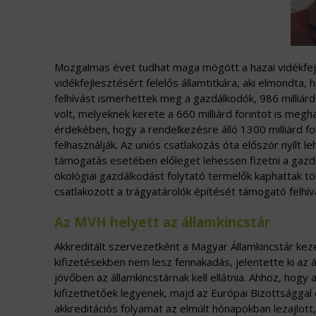
Mozgalmas évet tudhat maga mögött a hazai vidékfejles
vidékfejlesztésért felelős államtitkára, aki elmondta
felhívást ismerhettek meg a gazdálkodók, 986 milliárd 
volt, melyeknek kerete a 660 milliárd forintot is meg
érdekében, hogy a rendelkezésre álló 1300 milliárd f
felhasználják. Az uniós csatlakozás óta először nyílt 
támogatás esetében előleget lehessen fizetni a gazd
ökológiai gazdálkodást folytató termelők kaphattak tö
csatlakozott a trágyatárolók építését támogató felhív
Az MVH helyett az államkincstár
Akkreditált szervezetként a Magyar Államkincstár kezel
kifizetésekben nem lesz fennakadás, jelentette ki az 
jövőben az államkincstárnak kell ellátnia. Ahhoz, hogy
kifizethetőek legyenek, majd az Európai Bizottsággal e
akkreditációs folyamat az elmúlt hónapokban lezajlott