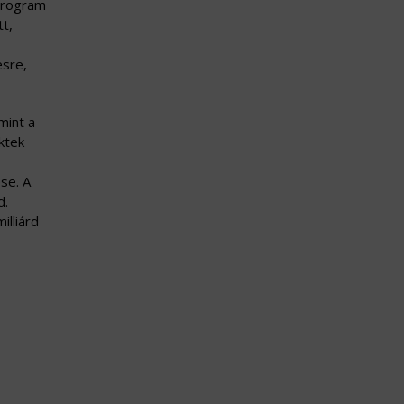
 Program
tt,
ésre,
mint a
ktek
se. A
d.
illiárd