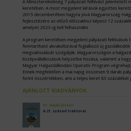
A Miniszterelnökség 7 pályázati felhívást jelentete
keretében. A most megjelent kiírások együttes keretös
2015 decemberében hagyta jóvá Magyarország Halgaz
fejlesztésére az előző időszakhoz képest 12 százalék
amelyet 2023-ig kell felhasználni.
A program keretében megjelent pályázati felhívások t
fenntartható akvakultúrával foglalkozó új gazdálkodó
megvalósulását szolgálják. Magyarországon a halgazdá
középvállalkozások helyzetbe hozása, valamint a ha
Magyar Halgazdálkodási Operatív Program végrehajtá
Ennek megfelelően a mai napig összesen 9 darab pályá
forint összértékben, ami a teljes keret 83 százalékát j
AJÁNLOTT KIADVÁNYOK
Dr. Hajdú József:
A 21. század traktorai