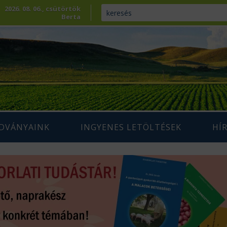
2026. 08. 06., csütörtök
Berta
ADVÁNYAINK
INGYENES LETÖLTÉSEK
HÍ
ENNTARTHATÓ
IUM SZAKLAP
AGRÁRIUM MAGAZIN ARCHÍVUM
AZDÁLKODÁS
 SZAKKÖNYVEK
ÉPESÍTÉS
SZAKMAI TANULMÁNYOK
AMARA
ÖVÉNYTERMESZTÉS