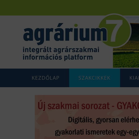
KEZDŐLAP
SZAKCIKKEK
KI
F
AGRÁRENERGETIKA
AGRÁR
G
AGRÁRGAZDASÁG
AGRÁR
G
AGRÁRTÁMOGATÁSOK
K
ÁLLATTENYÉSZTÉS
N