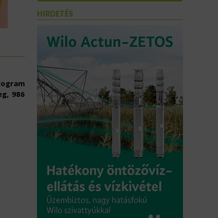
HIRDETÉS
rogram
eg, 986