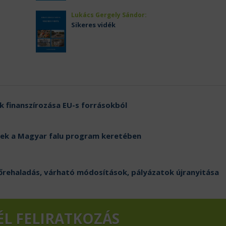
Lukács Gergely Sándor:
Sikeres vidék
ók finanszírozása EU-s forrásokból
knek a Magyar falu program keretében
lőrehaladás, várható módosítások, pályázatok újranyitása
ÉL FELIRATKOZÁS