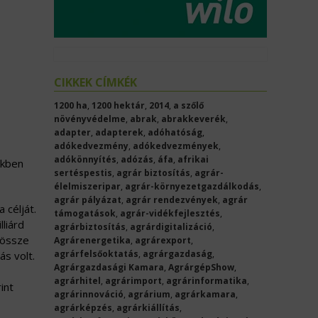
CIKKEK CÍMKÉK
1200 ha
,
1200 hektár
,
2014
,
a szőlő
növényvédelme
,
abrak
,
abrakkeverék
,
adapter
,
adapterek
,
adóhatóság
,
adókedvezmény
,
adókedvezmények
,
adókönnyítés
,
adózás
,
áfa
,
afrikai
ekben
sertéspestis
,
agrár biztosítás
,
agrár-
élelmiszeripar
,
agrár-környezetgazdálkodás
,
agrár pályázat
,
agrár rendezvények
,
agrár
 célját.
támogatások
,
agrár-vidékfejlesztés
,
lliárd
agrárbiztosítás
,
agrárdigitalizáció
,
dössze
Agrárenergetika
,
agrárexport
,
agrárfelsőoktatás
,
agrárgazdaság
,
ás volt.
Agrárgazdasági Kamara
,
AgrárgépShow
,
agrárhitel
,
agrárimport
,
agrárinformatika
,
int
agrárinnováció
,
agrárium
,
agrárkamara
,
agrárképzés
,
agrárkiállítás
,