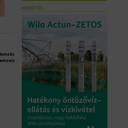
HIRDETÉS
elemzés
emzeti