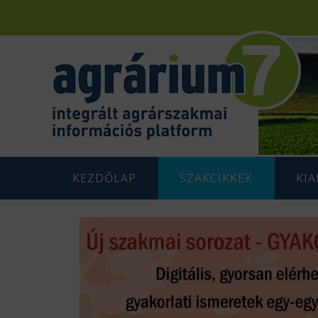
KEZDŐLAP
SZAKCIKKEK
KI
F
AGRÁRENERGETIKA
AGRÁR
G
AGRÁRGAZDASÁG
AGRÁR
G
AGRÁRTÁMOGATÁSOK
K
ÁLLATTENYÉSZTÉS
N