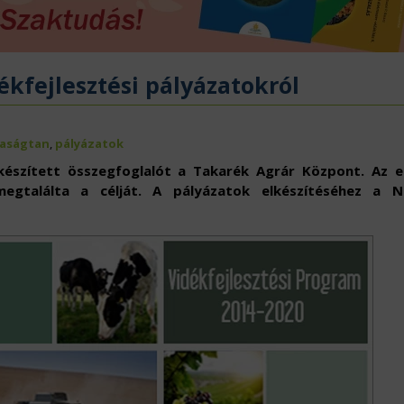
ÖVÉNYVÉDELEM
IDÉKFEJLESZTÉS
ékfejlesztési pályázatokról
aságtan
,
pályázatok
l készített összegfoglalót a Takarék Agrár Központ. Az 
egtalálta a célját. A pályázatok elkészítéséhez a N