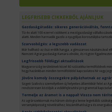
LEGFRISEBB CIKKEKBŐL AJÁNLJUK
Gazdaságátadás: sikeres generációváltás, fennt
Tíz év alatt 100 ezerrel csökkent a mezőgazdasági vállalkozáso
alatti. Minden harmadik gazda a nyugdíjas korosztályba tartoz
Kamara alelnöke.
Szarvasbőgés: a legszebb vadászat
Már hallható az őszi erdők hangja, a gímszarvas násztáncával e
Nemzeti Agrárgazdasági Kamara elnöke, és rögtön figyelmeztet
Náhlik András professzor is a Vadászati ismertek című könyvéb
Legfrissebb földügyi aktualitások
Magyarország területének közel 80 százaléka termőföldnek minős
hogy hazánkban minden termőfölddel kapcsolatos hír vagy jogsza
legfrissebb földügyi információkról lesz szó.
Jövőre komoly összegekre pályázhatnak az agrár
Szigeti Szabolcs személyében új helyettes államtitkár felel az 
rendszeresen közöljük a vidékfejlesztési programmal kapcsolatos ú
Papp Zsolt Györggyel abbahagytuk, s akit a Nemzeti Agrárgazd
Termelje az áramot is a nappal! Vissza nem tér
Az agrárszektornak ma három dologra lenne leginkább szükség
versenyképesség növeléséhez; kiszámíthatóságra és energiabizt
kockázatmentes napi munkához.
Agrár-vidékfejlesztési aktualitások