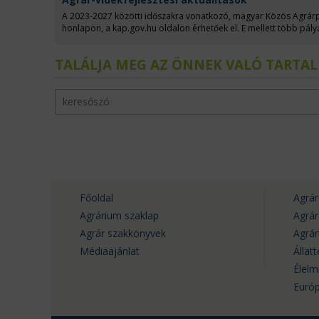
A 2023-2027 közötti időszakra vonatkozó, magyar Közös Agrárpol
honlapon, a kap.gov.hu oldalon érhetőek el. E mellett több pály
hamarosan benyújthatják pályázataikat, támogatási kérelmeiket.
államtitkárral, az Irányító Hatóság (IH) vezetőjével beszélgettün
TALÁLJA MEG AZ ÖNNEK VALÓ TARTA
Főoldal
Agrár
Agrárium szaklap
Agrá
Agrár szakkönyvek
Agrá
Médiaajánlat
Állat
Élelm
Európ