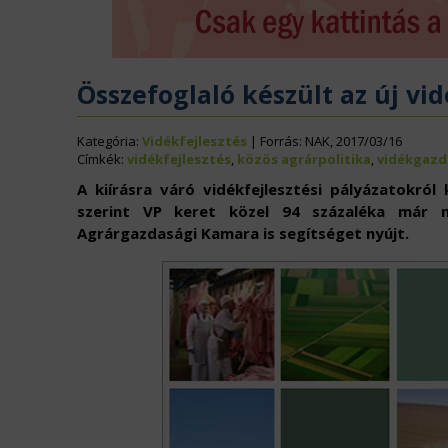
ÉLELMISZERIPAR
N
EURÓPAI UNIÓ
V
Összefoglaló készült az új vid
Kategória:
Vidékfejlesztés
| Forrás: NAK, 2017/03/16
Címkék:
vidékfejlesztés
,
közös agrárpolitika
,
vidékgazd
A kiírásra váró vidékfejlesztési pályázatokró
szerint VP keret közel 94 százaléka már m
Agrárgazdasági Kamara is segítséget nyújt.