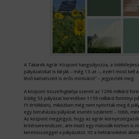
A Takarék Agrár Központ hangsúlyozza, a Vidékfejles
pályázatokat is kiírják – még 13-at –, ezért most ke
lévő kamatszint is erős motiváció” – jegyezték meg.
A központ összefoglalója szerint az 1296 milliárd fori
Eddig 53 pályázat keretében 1159 milliárd forintnyi pá
Ft értékben), miközben még nem nyitottak meg 8 pály
egy beruházási pályázat esetén született – több, mint 6
Az központ megjegyzi, hogy az agrár-környezetgazdálk
kritériumrendszer, ami miatt egy második körben is meg
keretösszeggel a pályázatot. Itt a hektáronkénti állat