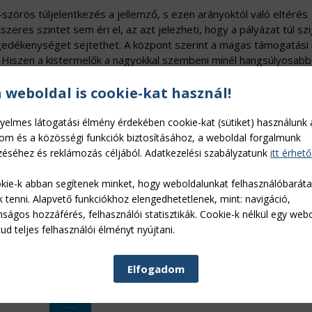
-szörös túljelentkezés a jellemző, s ezen arányoktól való eltérés
zeres szintet sem éri el, az azt jelezheti, hogy a pályázat túl sz
gedékenységet sejtethet. A központ szerint a magas támogatási 
t. Hiszen a kistermelők a nagyokkal szembeni minél hangsúlyosabb
l viszont ezt a rátát rontja, hogy egy kiíráson belül több célter
házási „zseb” minden esetben túlterheltebb, mint az energiahatéko
a weboldal is cookie-kat használ!
em érte el az igénylés.
yelmes látogatási élmény érdekében cookie-kat (sütiket) használunk 
t
megtekinthető.
lom és a közösségi funkciók biztosításához, a weboldal forgalmunk
éséhez és reklámozás céljából. Adatkezelési szabályzatunk
itt érhető
eti Agrárgazdasági Kamara is segítséget nyújt. A NAK több mint 
letén van aktív pályázatíró, akik a VP minden pályázati jogcímében 
kie-k abban segítenek minket, hogy weboldalunkat felhasználóbarát
 Tanácsadó Hálózat
szakértőit lehet keresni!
k tenni. Alapvető funkciókhoz elengedhetetlenek, mint: navigáció,
nságos hozzáférés, felhasználói statisztikák. Cookie-k nélkül egy web
ud teljes felhasználói élményt nyújtani.
Lukács Gergely Sándor:
Elfogadom
Magyar kertészeti stratégia és vidékfejleszt