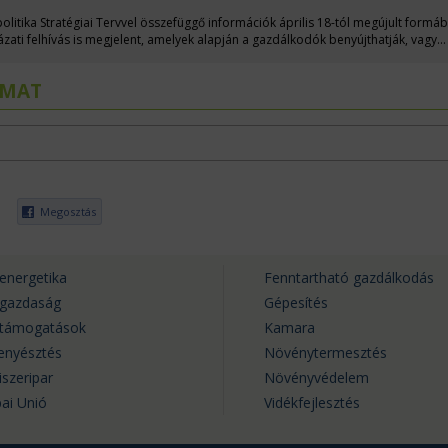
itika Stratégiai Tervvel összefüggő információk április 18-tól megújult formáb
ázati felhívás is megjelent, amelyek alapján a gazdálkodók benyújthatják, vagy
 Papp Zsolt Györggyel, a Közös Agrárpolitika végrehajtásáért felelős helyettes
k a hazai támogatáspolitika aktuális helyzetéről.
LMAT
Megosztás
energetika
Fenntartható gazdálkodás
rgazdaság
Gépesítés
rtámogatások
Kamara
tenyésztés
Növénytermesztés
iszeripar
Növényvédelem
ai Unió
Vidékfejlesztés