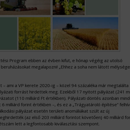
ztési Program ebben az évben kifut, e hónap végéig az utolsó
ll a beruházásokat megalapozni! „Ehhez a soha nem látott mélység
nt – ami a VP kerete 2020-ig – közel 94 százaléka már megtalálta a
lyázati forrást hirdettek meg. Ezekből 17 nyitott pályázat (241 mi
ázatot (110 milliárd Ft értékben). Pályázati döntés azonban min
 milliárd forint értékben –, és ez a „Trágyatároló építése” felhív
odási pályázat esetén területi anomáliákat szült az új
hirdették (az első 203 milliárd forintot követően) 40 milliárd for
létszám lett a legfontosabb kiválasztási szempont.