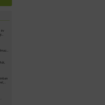
 év
gi
almaz
hát,
zinban
el,