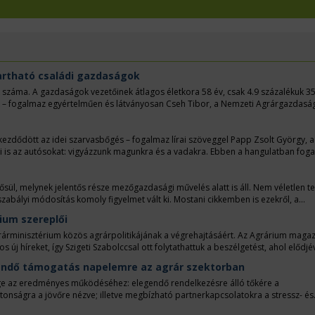
artható családi gazdaságok
k száma. A gazdaságok vezetőinek átlagos életkora 58 év, csak 4.9 százalékuk 35
ik – fogalmaz egyértelműen és látványosan Cseh Tibor, a Nemzeti Agrárgazdasá
lkezdődött az idei szarvasbőgés – fogalmaz lírai szöveggel Papp Zsolt György, a
i is az autósokat: vigyázzunk magunkra és a vadakra. Ebben a hangulatban fog
en.
ül, melynek jelentős része mezőgazdasági művelés alatt is áll. Nem véletlen te
bályi módosítás komoly figyelmet vált ki. Mostani cikkemben is ezekről, a
ium szereplői
Agrárminisztérium közös agrárpolitikájának a végrehajtásáért. Az Agrárium maga
j híreket, így Szigeti Szabolccsal ott folytathattuk a beszélgetést, ahol elődjév
asági Kamara elnökének választottak.
ítendő támogatás napelemre az agrár szektorban
e az eredményes működéséhez: elegendő rendelkezésre álló tőkére a
onságra a jövőre nézve; illetve megbízható partnerkapcsolatokra a stressz- és