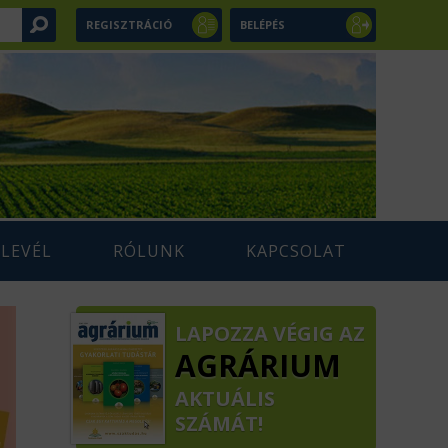
REGISZTRÁCIÓ
BELÉPÉS
RLEVÉL
RÓLUNK
KAPCSOLAT
LAPOZZA VÉGIG AZ
AGRÁRIUM
AKTUÁLIS
SZÁMÁT!