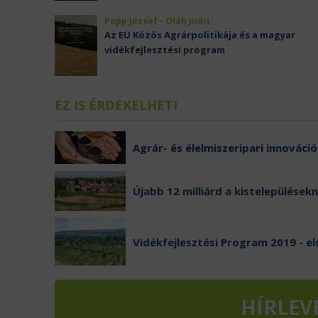
Popp József - Oláh Judit:
Az EU Közös Agrárpolitikája és a magyar
vidékfejlesztési program
EZ IS ÉRDEKELHETI
Agrár- és élelmiszeripari innováci
Újabb 12 milliárd a kistelepülése
Vidékfejlesztési Program 2019 - e
HÍRLEV