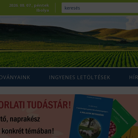
2026. 08. 07., péntek
Ibolya
ADVÁNYAINK
INGYENES LETÖLTÉSEK
HÍ
ENNTARTHATÓ
IUM SZAKLAP
AGRÁRIUM MAGAZIN ARCHÍVUM
AZDÁLKODÁS
 SZAKKÖNYVEK
ÉPESÍTÉS
SZAKMAI TANULMÁNYOK
AMARA
ÖVÉNYTERMESZTÉS