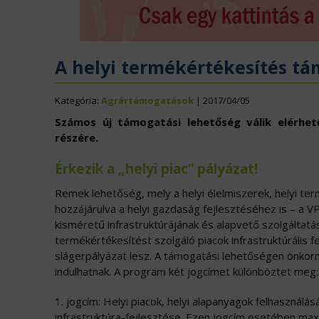
ÉLELMISZERIPAR
N
EURÓPAI UNIÓ
V
A helyi termékértékesítés tá
Kategória:
Agrártámogatások
| 2017/04/05
Számos új támogatási lehetőség válik elérhet
részére.
Érkezik a „helyi piac” pályázat!
Remek lehetőség, mely a helyi élelmiszerek, helyi ter
hozzájárulva a helyi gazdaság fejlesztéséhez is – a VP
kisméretű infrastruktúrájának és alapvető szolgáltatá
termékértékesítést szolgáló piacok infrastruktúrális
slágerpályázat lesz. A támogatási lehetőségen önkorm
indulhatnak. A program két jogcímet különböztet meg:
1. jogcím: Helyi piacok, helyi alapanyagok felhasználá
infrastruktúra-fejlesztése. Ezen jogcím esetében max