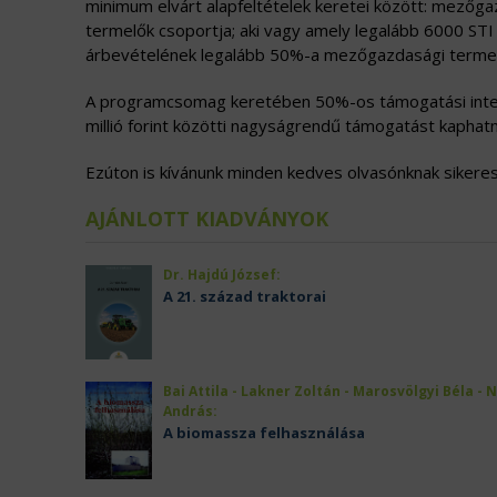
minimum elvárt alapfeltételek keretei között: mezőg
termelők csoportja; aki vagy amely legalább 6000 STI t
árbevételének legalább 50%-a mezőgazdasági termel
A programcsomag keretében 50%-os támogatási intenzit
millió forint közötti nagyságrendű támogatást kaphatn
Ezúton is kívánunk minden kedves olvasónknak sikeres f
AJÁNLOTT KIADVÁNYOK
Dr. Hajdú József:
A 21. század traktorai
Bai Attila - Lakner Zoltán - Marosvölgyi Béla - 
András:
A biomassza felhasználása