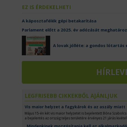
EZ IS ÉRDEKELHETI
A káposztafélék gépi betakarítása
Parlament előtt a 2025. év adózását meghatáro
A lovak jólléte: a gondos lótartás 
HÍRLEV
LEGFRISEBB CIKKEKBŐL AJÁNLJUK
Vis maior helyzet a fagykárok és az aszály miatt
Május 15-én két vis maior helyzetet is bejelentett Bóna Szabolcs
a bejelentés az ország teljes területére érvényes 21 járás kivéte
május 12 közötti aszályos időjárást is vis maiornak tekinti a min
„Mindenkinek mozgósítania kell az alkalmazkodó k