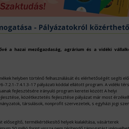
ÖVÉNYVÉDELEM
IDÉKFEJLESZTÉS
mogatása - Pályázatokról közérthet
ővé a hazai mezőgazdaság, agrárium és a vidéki vállal
mékek helyben történő felhasználását és elérhetőségét segíti elő
6-7.2.1-7.4.1.3-17 pályázati kóddal ellátott program. A vidéki té
sainak fejlesztésére irányuló program keretei között A helyi
 fejlesztése, közétkeztetés fejlesztése pályázat már most érzéke
ányzatok, társulások, nonprofit szervezetek, s egyházi jogi sz
sát elősegítő, termékértékesítő helyek kialakítása, vásárterek
imum 50 millió forint vissza nem térítendő támogatást igényelhet