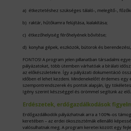
a) étkeztetéshez szükséges tálaló-, melegítő-, főzőko
b) raktár, hűtőkamra felújítása, kialakítása;
c) étkezőhelyiség férőhelyének bővítése;
d) konyhai gépek, eszközök, bútorok és berendezési,
FONTOS! A program jelen pillanatban társadalmi egyez
pályázatokat, több ütemben várhatóak a bírálati idősz
az előkészületekre. Így a pályázati dokumentáció ös
időben el lehet kezdeni. Mindenekelőtt érdemes egy e
szempontrendszerek és pontok alapján, így tökéletese
Igény szerint készséggel és örömmel segítünk az elő
Erdészetek, erdőgazdálkodások figye
Erdőgazdálkodók pályázhatnak arra a 100%-os támogat
keretében – az erdei ökoszisztémák ellenálló képess
valósulhatnak meg. A program keretei között egy fejle