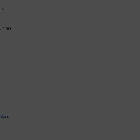
az
s 150
lítás