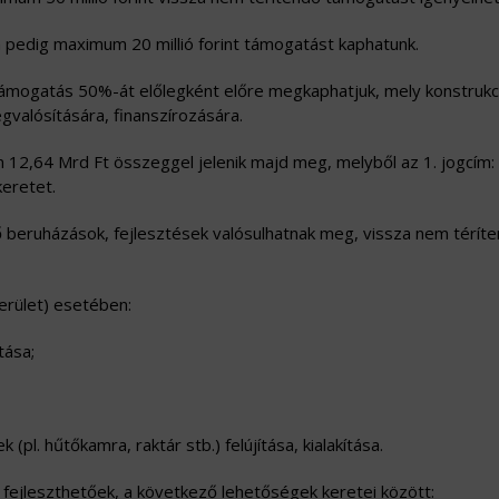
n pedig maximum 20 millió forint támogatást kaphatunk.
támogatás 50%-át előlegként előre megkaphatjuk, mely konstrukc
valósítására, finanszírozására.
 12,64 Mrd Ft összeggel jelenik majd meg, melyből az 1. jogcím:
keretet.
ő beruházások, fejlesztések valósulhatnak meg, vissza nem térít
terület) esetében:
tása;
(pl. hűtőkamra, raktár stb.) felújítása, kialakítása.
 fejleszthetőek, a következő lehetőségek keretei között: