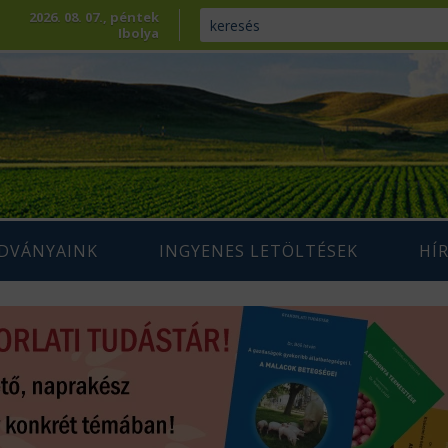
2026. 08. 07., péntek
Ibolya
ADVÁNYAINK
INGYENES LETÖLTÉSEK
HÍ
ENNTARTHATÓ
IUM SZAKLAP
AGRÁRIUM MAGAZIN ARCHÍVUM
AZDÁLKODÁS
 SZAKKÖNYVEK
ÉPESÍTÉS
SZAKMAI TANULMÁNYOK
AMARA
ÖVÉNYTERMESZTÉS