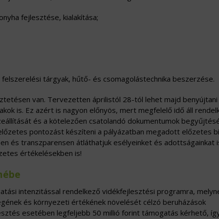
nyha fejlesztése, kialakítása;
 felszerelési tárgyak, hűtő- és csomagolástechnika beszerzése.
tetésen van. Tervezetten áprilistól 28-tól lehet majd benyújtani
akok is. Ez azért is nagyon előnyös, mert megfelelő idő áll rende
szeállítását és a kötelezően csatolandó dokumentumok begyűjtés
lőzetes pontozást készíteni a pályázatban megadott előzetes bír
n és transzparensen átláthatjuk esélyeinket és adottságainkat i
zetes értékelésekben is!
lmébe
ási intenzitással rendelkező vidékfejlesztési programra, melyn
égének és környezeti értékének növelését célzó beruházások
sztés esetében legfeljebb 50 millió forint támogatás kérhető, íg