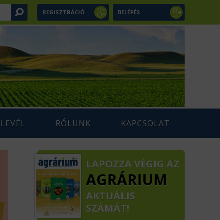
REGISZTRÁCIÓ
BELÉPÉS
RLEVÉL
RÓLUNK
KAPCSOLAT
LAPOZZA VÉGIG AZ
AGRÁRIUM
AKTUÁLIS
SZÁMÁT!