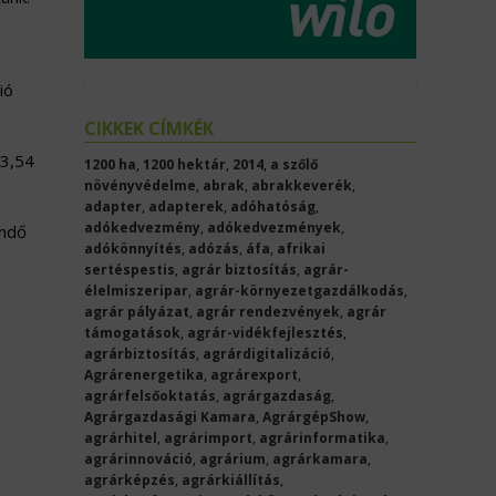
ió
CIKKEK CÍMKÉK
 3,54
1200 ha
,
1200 hektár
,
2014
,
a szőlő
növényvédelme
,
abrak
,
abrakkeverék
,
adapter
,
adapterek
,
adóhatóság
,
adókedvezmény
,
adókedvezmények
,
endő
adókönnyítés
,
adózás
,
áfa
,
afrikai
sertéspestis
,
agrár biztosítás
,
agrár-
élelmiszeripar
,
agrár-környezetgazdálkodás
,
agrár pályázat
,
agrár rendezvények
,
agrár
támogatások
,
agrár-vidékfejlesztés
,
agrárbiztosítás
,
agrárdigitalizáció
,
Agrárenergetika
,
agrárexport
,
agrárfelsőoktatás
,
agrárgazdaság
,
Agrárgazdasági Kamara
,
AgrárgépShow
,
agrárhitel
,
agrárimport
,
agrárinformatika
,
agrárinnováció
,
agrárium
,
agrárkamara
,
agrárképzés
,
agrárkiállítás
,