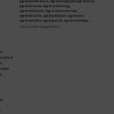
agrárkonferencia
,
Agrárközgazdasági Intézet
,
agrárkutatás
,
Agrármarketing
,
agrárminiszter
,
Agrárminisztérium
,
agrároktatás
,
agrárpályázat
,
agrárpiac
,
agrárpolitika
,
agrárportál
,
agrárstratégia
, ...
összes címke megjelenítése...
 a
lkezésre
ét
álati
s.
ek
y