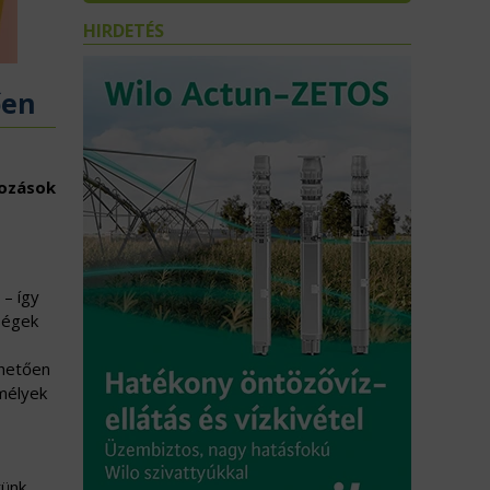
HIRDETÉS
ően
kozások
 – így
rségek
lhetően
emélyek
ünk.