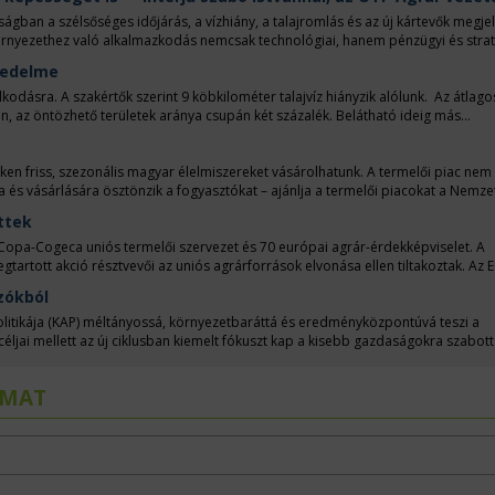
korica és a napraforgó vetőmagját. Könnyíti a gazdák helyzetét, hogy a közlem
anúsítást is jelentek.
gban a szélsőséges időjárás, a vízhiány, a talajromlás és az új kártevők megje
környezethez való alkalmazkodás nemcsak technológiai, hanem pénzügyi és strat
tnerekre van szükségük. Ezekről a kérdésekről beszélgettünk Szabó Istvánnal,
vedelme
, aki vázolta a hazai agrárium előtt álló kihívásokat és lehetőségeket. Az inter
éséről, valamint azokról a pénzügyi lehetőségekről, amelyek segíthetik a gazdák
dásra. A szakértők szerint 9 köbkilométer talajvíz hiányzik alólunk. Az átlago
n, az öntözhető területek aránya csupán két százalék. Belátható ideig más
lési szerkezetüket, cserélhetnek fajtákat, igyekezhetnek a tájban tartani a vizet
záraz területeken fölhagynak a növénytermeléssel. Ezeket a súlyos döntéseket me
aját jövedelmezőségük már kérdéses.
 friss, szezonális magyar élelmiszereket vásárolhatunk. A termelői piac nem
a és vásárlására ösztönzik a fogyasztókat – ajánlja a termelői piacokat a Nemze
a rövid ellátási lánc fogalma. Mindkettő a falusi termelés serkentő gyakorlata. A
ttek
lhetően sikeres termelési gyakorlatnak, szakmai rendezvényeken készítik föl
Copa-Cogeca uniós termelői szervezet és 70 európai agrár-érdekképviselet. A
rtott akció résztvevői az uniós agrárforrások elvonása ellen tiltakoztak. Az 
nszírozni az európai védelmi kiadásokat és Ukrajna csatlakozását.
zókból
litikája (KAP) méltányossá, környezetbaráttá és eredményközpontúvá teszi a
jai mellett az új ciklusban kiemelt fókuszt kap a kisebb gazdaságokra szabott 
rnyezetvédelmi és éghajlat-politikai céljainak a megvalósításához. A KAP a tag
got biztosít az egyes intézkedések helyi viszonyokhoz történő igazításával. S
LMAT
sáért felelős helyettes államtitkárával, az Irányító Hatóság vezetőjével beszélg