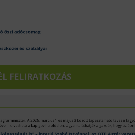
zó őszi adócsomag
eszközei és szabályai
ÉL FELIRATKOZÁS
 agrárminiszter. A 2026. március 1 és május 3 között tapasztalható tavaszi fagy
lével – olvasható a kap.gov.hu oldalon. Ugyanitt láthatják a gazdák, hogy az ápril
isztérium, három járás kivételével. Az idén is száraz maradt az április és a május
épességét is” – interjú Szabó Istvánnal, az OTP Agrár vezet