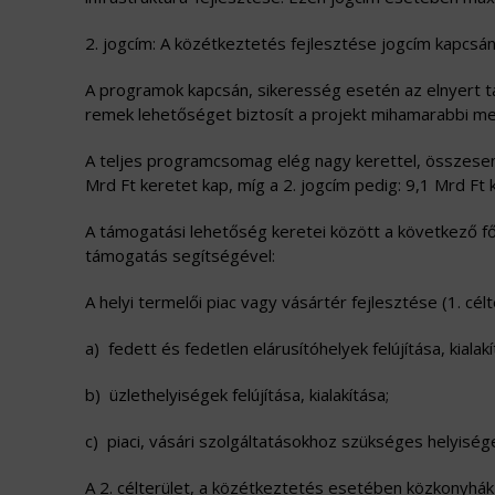
2. jogcím: A közétkeztetés fejlesztése jogcím kapcsá
A programok kapcsán, sikeresség esetén az elnyert 
remek lehetőséget biztosít a projekt mihamarabbi meg
A teljes programcsomag elég nagy kerettel, összesen
Mrd Ft keretet kap, míg a 2. jogcím pedig: 9,1 Mrd Ft 
A támogatási lehetőség keretei között a következő f
támogatás segítségével:
A helyi termelői piac vagy vásártér fejlesztése (1. cél
a) fedett és fedetlen elárusítóhelyek felújítása, kialakí
b) üzlethelyiségek felújítása, kialakítása;
c) piaci, vásári szolgáltatásokhoz szükséges helyiségek 
A 2. célterület, a közétkeztetés esetében közkonyhák