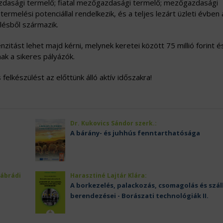
azdasági termelő; fiatal mezőgazdasági termelő; mezőgazdasági
ermelési potenciállal rendelkezik, és a teljes lezárt üzleti évben 
ésből származik.
ást lehet majd kérni, melynek keretei között 75 millió forint é
ak a sikeres pályázók.
elkészülést az előttünk álló aktív időszakra!
Dr. Kukovics Sándor szerk.:
A bárány- és juhhús fenntarthatósága
Nábrádi
Harasztiné Lajtár Klára:
A borkezelés, palackozás, csomagolás és szál
berendezései - Borászati technológiák II.