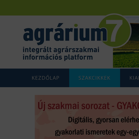
KEZDŐLAP
SZAKCIKKEK
KI
F
AGRÁRENERGETIKA
AGRÁR
G
AGRÁRGAZDASÁG
AGRÁR
G
AGRÁRTÁMOGATÁSOK
K
ÁLLATTENYÉSZTÉS
N