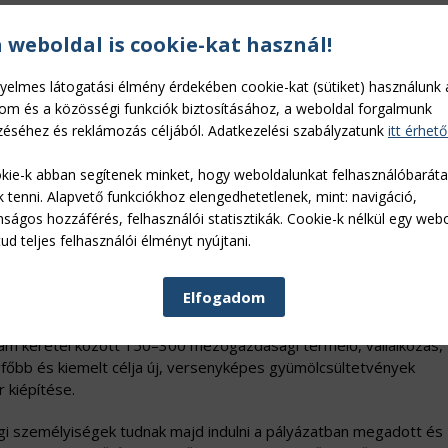
ban.
a weboldal is cookie-kat használ!
rogramcsomag február végétől már most folyamatosan beadható.
yelmes látogatási élmény érdekében cookie-kat (sütiket) használunk 
ítással elsősorban a meglévő erdő természetességi állapotához k
lom és a közösségi funkciók biztosításához, a weboldal forgalmunk
tű állomány helyett magasabb ökológiai értékű, legalább azono
éséhez és reklámozás céljából. Adatkezelési szabályzatunk
itt érhető
ását kívánja előmozdítani. Az erdő egyes szerkezeti elemeinek
sa, valamint az adott termőhelynek megfelelő természetes
kie-k abban segítenek minket, hogy weboldalunkat felhasználóbarát
el történő erdőszerkezet-átalakítás segítségével valósítható meg
k tenni. Alapvető funkciókhoz elengedhetetlenek, mint: navigáció,
erültek megfogalmazásra.
nságos hozzáférés, felhasználói statisztikák. Cookie-k nélkül egy web
ud teljes felhasználói élményt nyújtani.
mely a kertészetek korszerűsítésének keretei között ültetvénytel
Elfogadom
k a lehetőségével.
m keretei között 150–300 mezőgazdasági termelő, vállalkozás, f
főbb és kiemelt célja új, versenyképes gyümölcsültetvények
 kiépítése.
ogi személyiségek tudnak majd indulni a pályázatban megadott és