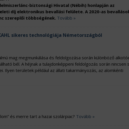
elmiszerlánc-biztonsági Hivatal (Nébih) honlapján az
eleti díj elektronikus bevallási felülete. A 2020-as bevalláso
ánc szereplői többségének.
Tovább »
KAHL sikeres technológiája Németországból
rtalmú mag megmunkálása és feldolgozása során különböző alkot
álható bél. A héjnak a tulajdonképpeni feldolgozás során nincsen
 Ilyen területek például az állati takarmányozás, az alomkénti
om” és merre tart a hazai szolárpiac?
Tovább »