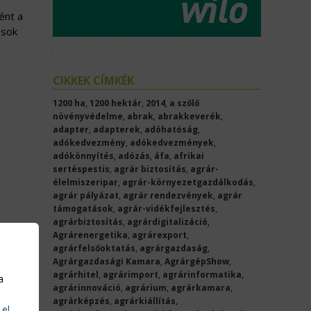
ént a
ások
CIKKEK CÍMKÉK
1200 ha
,
1200 hektár
,
2014
,
a szőlő
növényvédelme
,
abrak
,
abrakkeverék
,
adapter
,
adapterek
,
adóhatóság
,
adókedvezmény
,
adókedvezmények
,
adókönnyítés
,
adózás
,
áfa
,
afrikai
sertéspestis
,
agrár biztosítás
,
agrár-
élelmiszeripar
,
agrár-környezetgazdálkodás
,
agrár pályázat
,
agrár rendezvények
,
agrár
támogatások
,
agrár-vidékfejlesztés
,
agrárbiztosítás
,
agrárdigitalizáció
,
Agrárenergetika
,
agrárexport
,
agrárfelsőoktatás
,
agrárgazdaság
,
bb »
Agrárgazdasági Kamara
,
AgrárgépShow
,
agrárhitel
,
agrárimport
,
agrárinformatika
,
a
agrárinnováció
,
agrárium
,
agrárkamara
,
agrárképzés
,
agrárkiállítás
,
 el
.