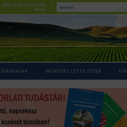
2026. 08. 06., csütörtök
Berta
ADVÁNYAINK
INGYENES LETÖLTÉSEK
HÍ
ENNTARTHATÓ
IUM SZAKLAP
AGRÁRIUM MAGAZIN ARCHÍVUM
AZDÁLKODÁS
 SZAKKÖNYVEK
ÉPESÍTÉS
SZAKMAI TANULMÁNYOK
AMARA
ÖVÉNYTERMESZTÉS