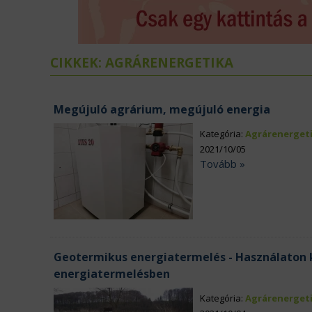
ÉLELMISZERIPAR
N
EURÓPAI UNIÓ
V
CIKKEK: AGRÁRENERGETIKA
Megújuló agrárium, megújuló energia
Kategória:
Agrárenerget
2021/10/05
Tovább »
Geotermikus energiatermelés - Használaton 
energiatermelésben
Kategória:
Agrárenerget