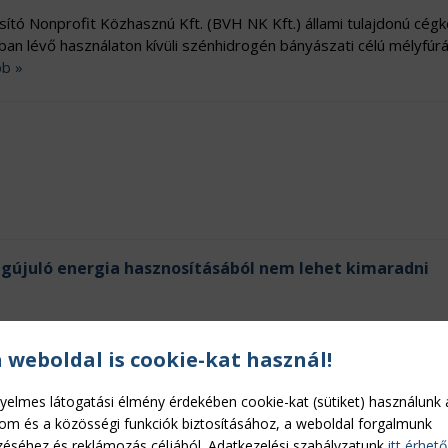
tó Nonprofit Közhasznú Kft. (BVH NK Kft.) állami tulajdonú cégk
ban lévő használaton kívüli szénhidrogén bányászati célú mélyfúr
b »
gújuló energia hasznosításából nem lehet kimaradni
yik legaktuálisabb téma ma az agráriumban, és nem csak
a weboldal is cookie-kat használ!
s komoly versenyelőnyt jelent azoknak, akik időben lépnek.
Tová
yelmes látogatási élmény érdekében cookie-kat (sütiket) használunk 
lom és a közösségi funkciók biztosításához, a weboldal forgalmunk
energiával
éséhez és reklámozás céljából. Adatkezelési szabályzatunk
itt érhető