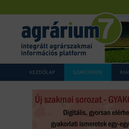
KEZDŐLAP
SZAKCIKKEK
KI
F
AGRÁRENERGETIKA
AGRÁR
G
AGRÁRGAZDASÁG
AGRÁR
G
AGRÁRTÁMOGATÁSOK
K
ÁLLATTENYÉSZTÉS
N