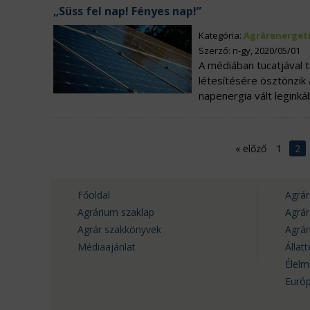
„Süss fel nap! Fényes nap!”
Kategória:
Agrárenerget
Szerző: n-gy, 2020/05/01
A médiában tucatjával 
létesítésére ösztönzik 
napenergia vált legink
«
előző
1
2
Főoldal
Agrár
Agrárium szaklap
Agrá
Agrár szakkönyvek
Agrá
Médiaajánlat
Állat
Élelm
Európ