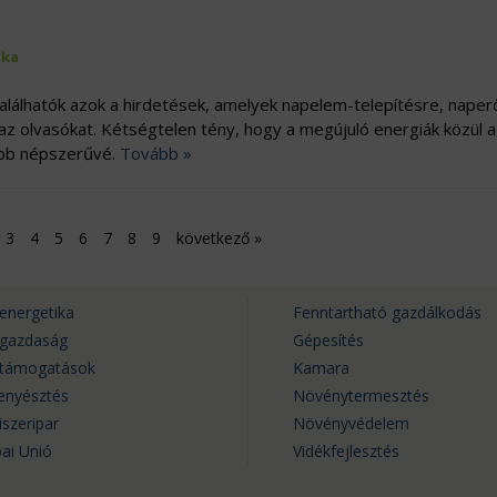
ika
találhatók azok a hirdetések, amelyek napelem-telepítésre, nape
az olvasókat. Kétségtelen tény, hogy a megújuló energiák közül a
ább népszerűvé.
Tovább »
3
4
5
6
7
8
9
következő
»
energetika
Fenntartható gazdálkodás
rgazdaság
Gépesítés
rtámogatások
Kamara
tenyésztés
Növénytermesztés
iszeripar
Növényvédelem
ai Unió
Vidékfejlesztés