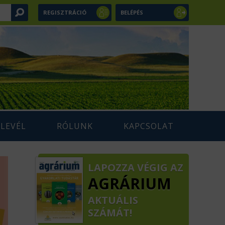
REGISZTRÁCIÓ
BELÉPÉS
RLEVÉL
RÓLUNK
KAPCSOLAT
LAPOZZA VÉGIG AZ
AGRÁRIUM
AKTUÁLIS
SZÁMÁT!