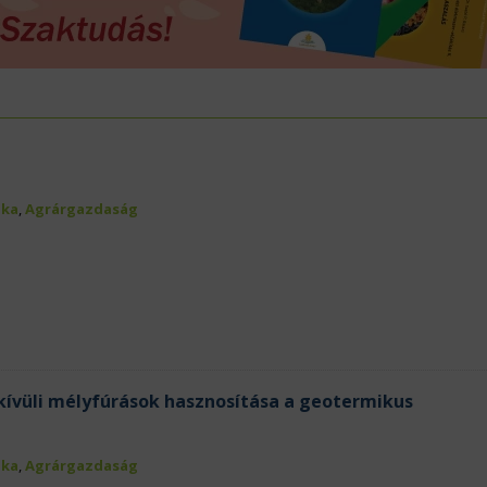
ÖVÉNYVÉDELEM
IDÉKFEJLESZTÉS
ika
,
Agrárgazdaság
kívüli mélyfúrások hasznosítása a geotermikus
ika
,
Agrárgazdaság