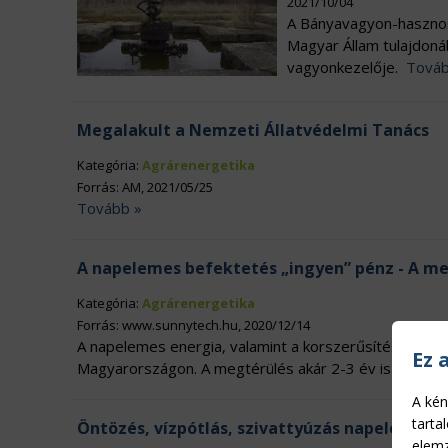
2021/10/04
A Bányavagyon-hasznosí
Magyar Állam tulajdoná
vagyonkezelője.
Továb
Megalakult a Nemzeti Állatvédelmi Tanács
Kategória:
Agrárenergetika
Forrás: AM, 2021/05/25
Tovább »
A napelemes befektetés „ingyen” pénz - A me
Kategória:
Agrárenergetika
Forrás: www.sunnytech.hu, 2020/12/14
A napelemes energia, valamint a korszerűsítés az eg
Ez 
Magyarországon. A megtérülés akár 2-3 év is lehet, é
A kén
tarta
Öntözés, vízpótlás, szivattyúzás napelemes 
elemz