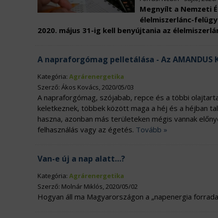
Megnyílt a Nemzeti Él
élelmiszerlánc-felügy
2020. május 31-ig kell benyújtania az élelmiszerl
A napraforgómag pelletálása - Az AMANDUS 
Kategória:
Agrárenergetika
Szerző: Ákos Kovács, 2020/05/03
A napraforgómag, szójabab, repce és a többi olajta
keletkeznek, többek között maga a héj és a héjban tal
haszna, azonban más területeken mégis vannak előnyei.
felhasználás vagy az égetés.
Tovább »
Van-e új a nap alatt…?
Kategória:
Agrárenergetika
Szerző: Molnár Miklós, 2020/05/02
Hogyan áll ma Magyarországon a „napenergia forradal