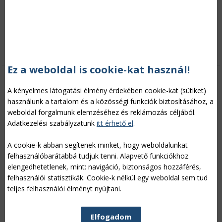
Gazdaszövetkezetek Szövetsége (MAGOSZ) által indított
online petíciót. A „Megvédjük a magyar földet! Megvédjük a
magyar gazdákat!” címet viselő aláírásgyűjtéshez eddig több,
mint 200 ezren csatlakoztak – gazdálkodók és fogyasztók
egyaránt.
Tovább »
Ez a weboldal is cookie-kat használ!
Az idei év az építkezés éve lesz az agráriumban
A kényelmes látogatási élmény érdekében cookie-kat (sütiket)
használunk a tartalom és a közösségi funkciók biztosításához, a
weboldal forgalmunk elemzéséhez és reklámozás céljából.
Adatkezelési szabályzatunk
itt érhető el
.
A cookie-k abban segítenek minket, hogy weboldalunkat
felhasználóbarátabbá tudjuk tenni. Alapvető funkciókhoz
elengedhetetlenek, mint: navigáció, biztonságos hozzáférés,
felhasználói statisztikák. Cookie-k nélkül egy weboldal sem tud
teljes felhasználói élményt nyújtani.
Elfogadom