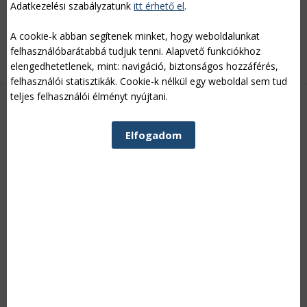
Adatkezelési szabályzatunk
itt érhető el
.
Agrárgazdasági Kamara (NAK) elnöke a Palkovics Lászlóval, az
Emberi Erőforrások Minisztériuma (EMMI) felsőoktatásért
A cookie-k abban segítenek minket, hogy weboldalunkat
felelős államtitkárával közösen tartott sajtótájékoztatóján.
felhasználóbarátabbá tudjuk tenni. Alapvető funkciókhoz
Tovább »
elengedhetetlenek, mint: navigáció, biztonságos hozzáférés,
felhasználói statisztikák. Cookie-k nélkül egy weboldal sem tud
teljes felhasználói élményt nyújtani.
HIRDETÉS
Elfogadom