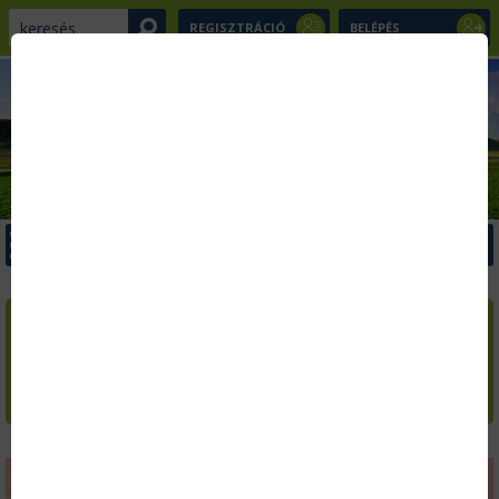
REGISZTRÁCIÓ
BELÉPÉS
x
Menü
x
x
Kezdőlap
Szakcikkek
LAPOZZA VÉGIG AZ
AGRÁRIUM
AKTUÁLIS SZÁMÁT!
Kiadványaink
Ingyenes letöltések
Hírlevél