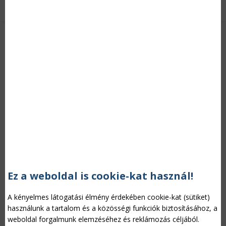
sűrítették az ünnepelt igen gazdag életútját.
Tovább »
Farmerképzés felsőfokon
Ez a weboldal is cookie-kat használ!
Kategória:
Európai Unió
Szerző: V.B., 2014/09/10
A kényelmes látogatási élmény érdekében cookie-kat (sütiket)
Nagyobb hangsúlyt kap a jövőben az agrár-felsőoktatás,
használunk a tartalom és a közösségi funkciók biztosításához, a
amely az eddigieknél fokozottabban igazodik a reálgazdaság
weboldal forgalmunk elemzéséhez és reklámozás céljából.
igényeihez – jelentette ki Győrffy Balázs, a Nemzeti