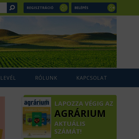
REGISZTRÁCIÓ
BELÉPÉS
RLEVÉL
RÓLUNK
KAPCSOLAT
LAPOZZA VÉGIG AZ
AGRÁRIUM
AKTUÁLIS
SZÁMÁT!