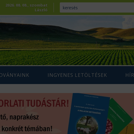
2026. 08. 08., szombat
László
ADVÁNYAINK
INGYENES LETÖLTÉSEK
HÍ
ENNTARTHATÓ
IUM SZAKLAP
AGRÁRIUM MAGAZIN ARCHÍVUM
AZDÁLKODÁS
 SZAKKÖNYVEK
ÉPESÍTÉS
SZAKMAI TANULMÁNYOK
AMARA
ÖVÉNYTERMESZTÉS