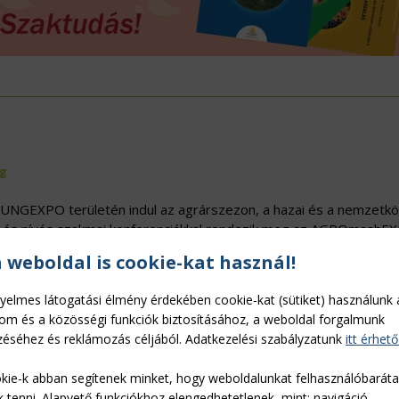
ÖVÉNYVÉDELEM
IDÉKFEJLESZTÉS
g
UNGEXPO területén indul az agrárszezon, a hazai és a nemzetkö
al és nívós szakmai konferenciákkal rendezik meg az AGROmashE
endezvények tapasztalatai szerint a résztvevők jelentős része már 
a weboldal is cookie-kat használ!
, tárgyal, döntő hányaduk pedig visszatérő vendég.
Tovább »
yelmes látogatási élmény érdekében cookie-kat (sütiket) használunk 
lom és a közösségi funkciók biztosításához, a weboldal forgalmunk
tókat és a látogatókat az AGROmashEXPO
éséhez és reklámozás céljából. Adatkezelési szabályzatunk
itt érhető
g
/10/05
kie-k abban segítenek minket, hogy weboldalunkat felhasználóbarát
zött a fokozott egészségügyi higiéniai rendelkezések beta
k tenni. Alapvető funkciókhoz elengedhetetlenek, mint: navigáció,