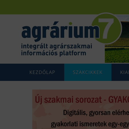
KEZDŐLAP
SZAKCIKKEK
KI
F
AGRÁRENERGETIKA
AGRÁR
G
AGRÁRGAZDASÁG
AGRÁR
G
AGRÁRTÁMOGATÁSOK
K
ÁLLATTENYÉSZTÉS
N