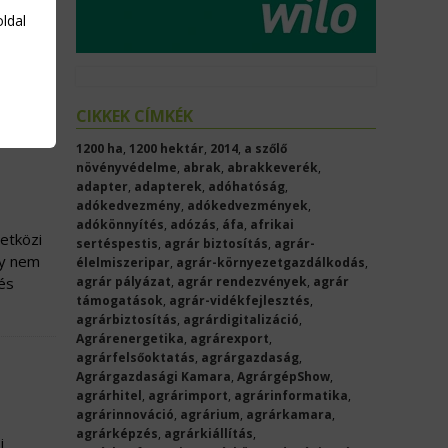
oldal
a a
CIKKEK CÍMKÉK
1200 ha
,
1200 hektár
,
2014
,
a szőlő
növényvédelme
,
abrak
,
abrakkeverék
,
adapter
,
adapterek
,
adóhatóság
,
adókedvezmény
,
adókedvezmények
,
adókönnyítés
,
adózás
,
áfa
,
afrikai
zetközi
sertéspestis
,
agrár biztosítás
,
agrár-
gy nem
élelmiszeripar
,
agrár-környezetgazdálkodás
,
lés
agrár pályázat
,
agrár rendezvények
,
agrár
támogatások
,
agrár-vidékfejlesztés
,
agrárbiztosítás
,
agrárdigitalizáció
,
Agrárenergetika
,
agrárexport
,
agrárfelsőoktatás
,
agrárgazdaság
,
Agrárgazdasági Kamara
,
AgrárgépShow
,
agrárhitel
,
agrárimport
,
agrárinformatika
,
agrárinnováció
,
agrárium
,
agrárkamara
,
agrárképzés
,
agrárkiállítás
,
i