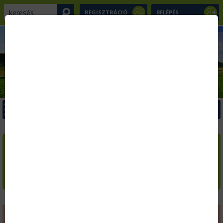
REGISZTRÁCIÓ
BELÉPÉS
x
Menü
x
x
Kezdőlap
Szakcikkek
LAPOZZA VÉGIG AZ
AGRÁRIUM
AKTUÁLIS SZÁMÁT!
Kiadványaink
Ingyenes letöltések
Hírlevél