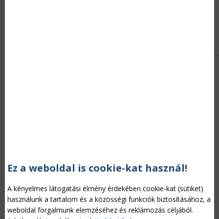
piaci verseny miatt nyomottak, az ágazati cégek száma
folyamatosan csökken. S ha ez nem lenne elég, a kereskedés
viszonyait még a nagy tételben általános forgalmi adót elcsaló
ügyeskedők is rontják.
Tovább »
HIRDETÉS
Ez a weboldal is cookie-kat használ!
A kényelmes látogatási élmény érdekében cookie-kat (sütiket)
használunk a tartalom és a közösségi funkciók biztosításához, a
weboldal forgalmunk elemzéséhez és reklámozás céljából.