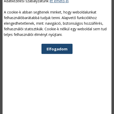
Adatkezelési szabályzatunk
itt érhető el
.
A cookie-k abban segítenek minket, hogy weboldalunkat
felhasználóbarátabbá tudjuk tenni. Alapvető funkciókhoz
elengedhetetlenek, mint: navigáció, biztonságos hozzáférés,
felhasználói statisztikák. Cookie-k nélkül egy weboldal sem tud
teljes felhasználói élményt nyújtani.
Elfogadom
CIKKEK CÍMKÉK
1200 ha
,
1200 hektár
,
2014
,
a szőlő
növényvédelme
,
abrak
,
abrakkeverék
,
adapter
,
adapterek
,
adóhatóság
,
adókedvezmény
,
adókedvezmények
,
adókönnyítés
,
adózás
,
áfa
,
afrikai
sertéspestis
,
agrár biztosítás
,
agrár-
élelmiszeripar
,
agrár-környezetgazdálkodás
,
agrár pályázat
,
agrár rendezvények
,
agrár
támogatások
,
agrár-vidékfejlesztés
,