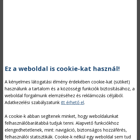
Mezőgazdasági kárenyhítés, agrárbiztosítás
Kategória:
Növénytermesztés
Szerző: V.B., 2014/05/10
„A kárenyhítési alaphoz fordulhatnak segítségért azok a
gazdák, akiknek az árvíz tönkreteszi a frissen kikelt vetését” –
közölte
a vidékfejlesztési miniszter, amikor személyesen
tájékozódott a Rábán levonuló árvízről.
Tovább »
Ez a weboldal is cookie-kat használ!
Főszerepben a határidős ügyletek
A kényelmes látogatási élmény érdekében cookie-kat (sütiket)
használunk a tartalom és a közösségi funkciók biztosításához, a
weboldal forgalmunk elemzéséhez és reklámozás céljából.
Adatkezelési szabályzatunk
itt érhető el
.
A cookie-k abban segítenek minket, hogy weboldalunkat
felhasználóbarátabbá tudjuk tenni. Alapvető funkciókhoz
elengedhetetlenek, mint: navigáció, biztonságos hozzáférés,
felhasználói statisztikák. Cookie-k nélkül egy weboldal sem tud