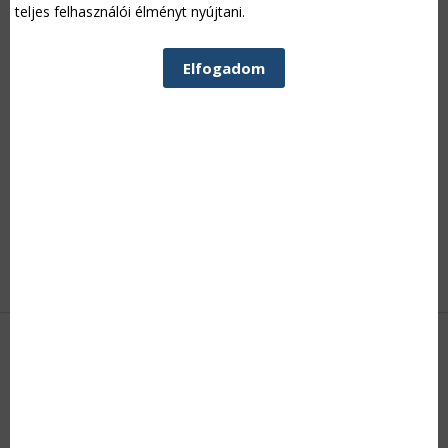
teljes felhasználói élményt nyújtani.
Elfogadom
Kategória:
Agrárgazdaság
Szerző: VT, 2014/05/10
Az idei gabonapiac alakulásának alighanem kulcstényezője lesz
az úgynevezett határidős szerződések ügye. A tavaly
elfogadott törvénymódosítás a szállításra kötelezett
termelőknek nagyobb védelmet ad az úgynevezett vis major
esetekben, ugyanakkor fenntartja az egyeztetési
kötelezettséget is.
Tovább »
HIRDETÉS