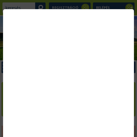
REGISZTRÁCIÓ
BELÉPÉS
x
Menü
x
x
Kezdőlap
Szakcikkek
LAPOZZA VÉGIG AZ
AGRÁRIUM
AKTUÁLIS SZÁMÁT!
Kiadványaink
Ingyenes letöltések
Hírlevél