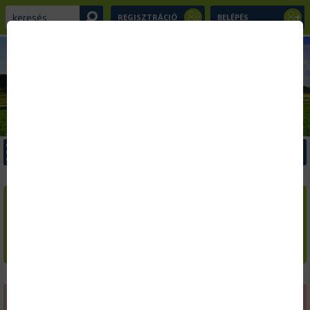
REGISZTRÁCIÓ
BELÉPÉS
x
Menü
x
x
Kezdőlap
Szakcikkek
LAPOZZA VÉGIG AZ
AGRÁRIUM
AKTUÁLIS SZÁMÁT!
Kiadványaink
Ingyenes letöltések
Hírlevél