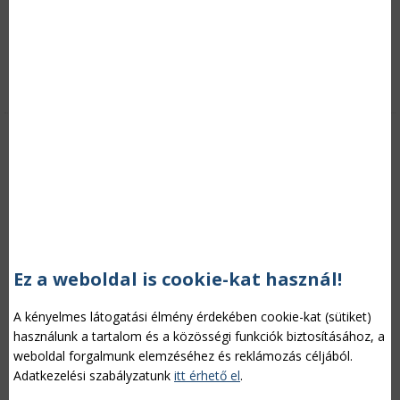
számára továbbra is az Ún. SAPS-rendszer (single area
payment scheme) alapján elérhető, egyszerű normatív
támogatások lesznek igénybe vehetőek. a döntés nyomán a
kormányzati álláspont szerint nem éri kár a termelőket, sőt a
támogatási szint növekedni is fog.
Tovább »
2014-ben várható: Hektáronként 227 eurós SAPS
támogatás
Ez a weboldal is cookie-kat használ!
A kényelmes látogatási élmény érdekében cookie-kat (sütiket)
használunk a tartalom és a közösségi funkciók biztosításához, a
weboldal forgalmunk elemzéséhez és reklámozás céljából.
Adatkezelési szabályzatunk
itt érhető el
.
Kategória:
Agrártámogatások