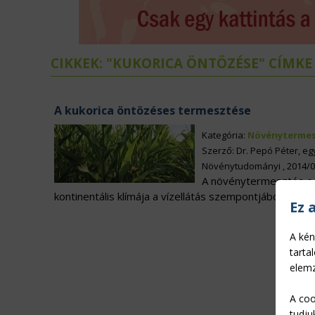
ÉLELMISZERIPAR
N
EURÓPAI UNIÓ
V
CIKKEK: "KUKORICA ÖNTÖZÉSE" CÍMKE
A kukorica öntözéses termesztése
Kategória:
Növénytermes
Szerző: Dr. Pepó Péter, e
Növénytudományi , 2014/0
A növénytermesztés egy
kontinentális klímája a vízellátás szempontjából szá
Ez 
A kén
tarta
elemz
A coo
tudju