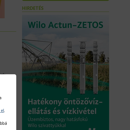
HIRDETÉS
ánk
a
 el
.
abbá