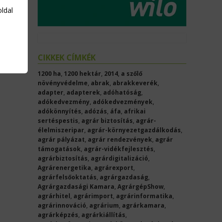
oldal
CIKKEK CÍMKÉK
1200 ha
,
1200 hektár
,
2014
,
a szőlő
növényvédelme
,
abrak
,
abrakkeverék
,
adapter
,
adapterek
,
adóhatóság
,
adókedvezmény
,
adókedvezmények
,
adókönnyítés
,
adózás
,
áfa
,
afrikai
sertéspestis
,
agrár biztosítás
,
agrár-
élelmiszeripar
,
agrár-környezetgazdálkodás
,
agrár pályázat
,
agrár rendezvények
,
agrár
támogatások
,
agrár-vidékfejlesztés
,
agrárbiztosítás
,
agrárdigitalizáció
,
Agrárenergetika
,
agrárexport
,
agrárfelsőoktatás
,
agrárgazdaság
,
Agrárgazdasági Kamara
,
AgrárgépShow
,
agrárhitel
,
agrárimport
,
agrárinformatika
,
agrárinnováció
,
agrárium
,
agrárkamara
,
agrárképzés
,
agrárkiállítás
,