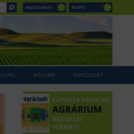
REGISZTRÁCIÓ
BELÉPÉS
RLEVÉL
RÓLUNK
KAPCSOLAT
LAPOZZA VÉGIG AZ
AGRÁRIUM
AKTUÁLIS
SZÁMÁT!