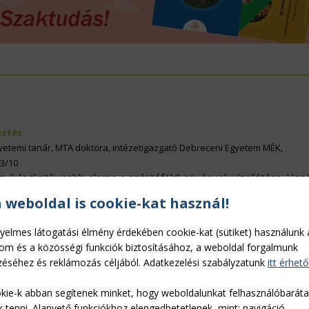
ÖVÉNYVÉDELEM
IDÉKFEJLESZTÉS
ztés
gyetemi tanár, MTA doktora, intézetigazgató Debreceni Egyetem MÉK,
3/10
ik legkritikusabb eleme a szántóföldi növények vízellátása. Haz
mos kockázati tényezőt rejt magában.
Tovább »
a weboldal is cookie-kat használ!
yelmes látogatási élmény érdekében cookie-kat (sütiket) használunk 
lom és a közösségi funkciók biztosításához, a weboldal forgalmunk
éséhez és reklámozás céljából. Adatkezelési szabályzatunk
itt érhető
kie-k abban segítenek minket, hogy weboldalunkat felhasználóbarát
k tenni. Alapvető funkciókhoz elengedhetetlenek, mint: navigáció,