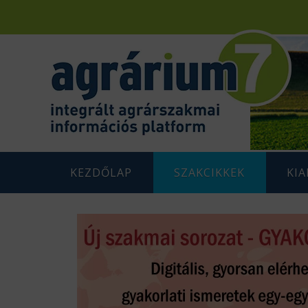
KEZDŐLAP
SZAKCIKKEK
KI
F
AGRÁRENERGETIKA
AGRÁR
G
AGRÁRGAZDASÁG
AGRÁR
G
AGRÁRTÁMOGATÁSOK
K
ÁLLATTENYÉSZTÉS
N