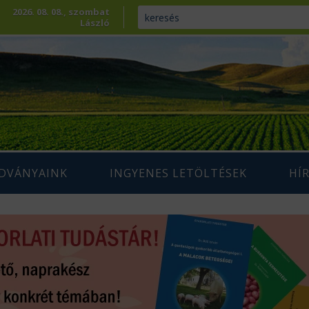
2026. 08. 08., szombat
László
ADVÁNYAINK
INGYENES LETÖLTÉSEK
HÍ
ENNTARTHATÓ
IUM SZAKLAP
AGRÁRIUM MAGAZIN ARCHÍVUM
AZDÁLKODÁS
 SZAKKÖNYVEK
ÉPESÍTÉS
SZAKMAI TANULMÁNYOK
AMARA
ÖVÉNYTERMESZTÉS