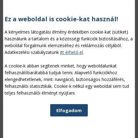
közölte a NAK az MTI-vel szerdán.
Tovább »
Ez a weboldal is cookie-kat használ!
Kétszázezer tonna mezőgazdasági melléktermék
felvásárlását tervezi idén a pécsi erőmű
A kényelmes látogatási élmény érdekében cookie-kat (sütiket)
használunk a tartalom és a közösségi funkciók biztosításához, a
weboldal forgalmunk elemzéséhez és reklámozás céljából.
Adatkezelési szabályzatunk
itt érhető el
.
A cookie-k abban segítenek minket, hogy weboldalunkat
felhasználóbarátabbá tudjuk tenni. Alapvető funkciókhoz
elengedhetetlenek, mint: navigáció, biztonságos hozzáférés,
felhasználói statisztikák. Cookie-k nélkül egy weboldal sem tud
teljes felhasználói élményt nyújtani.
Elfogadom
Kategória:
Agrárenergetika
Forrás: mti, 2017/04/24