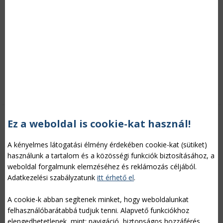
Kategória:
Állattenyésztés
Szerző: K.B., Forrás: WATTAgNet Poultry News, 2014/03/10
Tovább »
Célkeresztben a GMO-k
Ez a weboldal is cookie-kat használ!
A kényelmes látogatási élmény érdekében cookie-kat (sütiket)
használunk a tartalom és a közösségi funkciók biztosításához, a
weboldal forgalmunk elemzéséhez és reklámozás céljából.
Adatkezelési szabályzatunk
itt érhető el
.
A cookie-k abban segítenek minket, hogy weboldalunkat
felhasználóbarátabbá tudjuk tenni. Alapvető funkciókhoz
elengedhetetlenek, mint: navigáció, biztonságos hozzáférés,