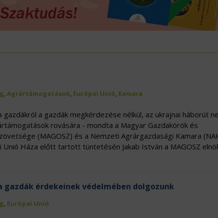
ÖVÉNYVÉDELEM
IDÉKFEJLESZTÉS
g
,
Agrártámogatások
,
Európai Unió
,
Kamara
 gazdákról a gazdák megkérdezése nélkül, az ukrajnai háborút 
grártámogatások rovására - mondta a Magyar Gazdakörök és
zövetsége (MAGOSZ) és a Nemzeti Agrárgazdasági Kamara (NA
 Unió Háza előtt tartott tüntetésén Jakab István a MAGOSZ elnö
is a gazdák érdekeinek védelmében dolgozunk
g
,
Európai Unió