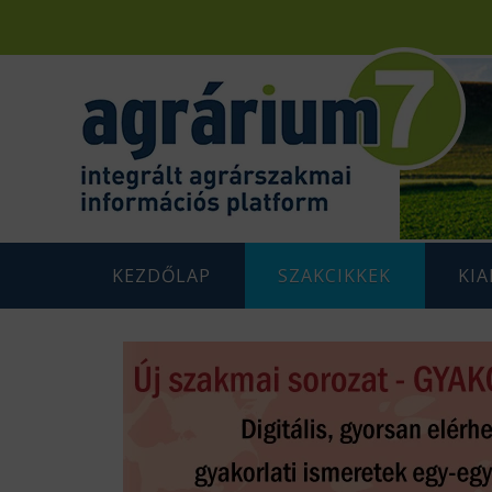
KEZDŐLAP
SZAKCIKKEK
KI
F
AGRÁRENERGETIKA
AGRÁR
G
AGRÁRGAZDASÁG
AGRÁR
G
AGRÁRTÁMOGATÁSOK
K
ÁLLATTENYÉSZTÉS
N