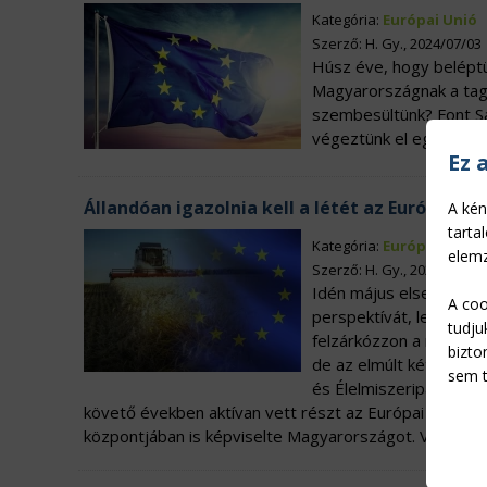
Kategória:
Európai Unió
Szerző: H. Gy., 2024/07/03
Húsz éve, hogy beléptün
Magyarországnak a tags
szembesültünk? Font S
végeztünk el egy időut
Ez 
Állandóan igazolnia kell a létét az Európai Un
A kén
tarta
Kategória:
Európai Unió
elemz
Szerző: H. Gy., 2024/05/01
Idén május elsejével tö
A coo
perspektívát, lehetősé
tudju
felzárkózzon a nyugati
bizto
de az elmúlt két évtize
sem t
és Élelmiszeripari Üzle
követő években aktívan vett részt az Európai Parla
központjában is képviselte Magyarországot. Vele bes