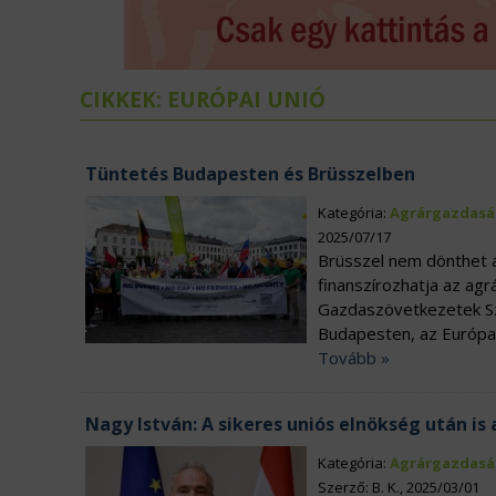
ÉLELMISZERIPAR
N
EURÓPAI UNIÓ
V
CIKKEK: EURÓPAI UNIÓ
Tüntetés Budapesten és Brüsszelben
Kategória:
Agrárgazdasá
2025/07/17
Brüsszel nem dönthet a
finanszírozhatja az a
Gazdaszövetkezetek S
Budapesten, az Európai
Tovább »
Nagy István: A sikeres uniós elnökség után 
Kategória:
Agrárgazdasá
Szerző: B. K., 2025/03/01