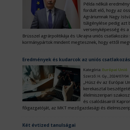
Példa nélküli eredmény
fordult elő, hogy az ös
Agráriumnak Nagy Istvá
túligénylése pedig azt
versenyképesség és a h
Brüsszel agrárpolitikája és Ukrajna uniós csatlakozás
kormánypártok mindent megtesznek, hogy ettől meg
Eredmények és kudarcok az uniós csatlakozás
Kategória:
Európai Unió
Szerző: H. Gy., 2024/07/04
„Húsz év az Európai Un
kerekasztal beszélget
élelmiszeripari szakos
és csalódásairól Kapro
főigazgatóját, az MKT mezőgazdasági és élelmiszerip
Két évtized tanulságai