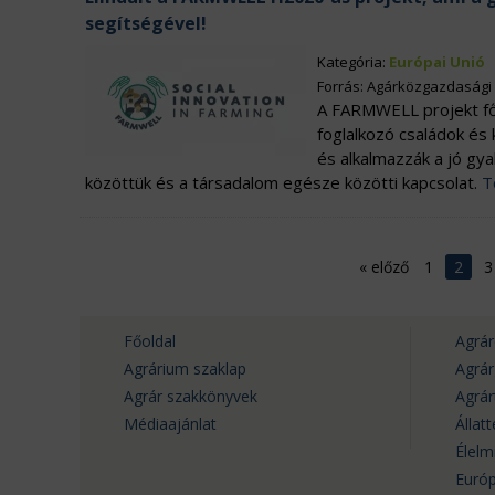
segítségével!
Kategória:
Európai Unió
Forrás: Agárközgazdasági 
A FARMWELL projekt fő
foglalkozó családok és
és alkalmazzák a jó gya
közöttük és a társadalom egésze közötti kapcsolat.
T
«
előző
1
2
3
Főoldal
Agrár
Agrárium szaklap
Agrá
Agrár szakkönyvek
Agrá
Médiaajánlat
Állat
Élelm
Európ