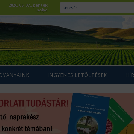
2026. 08. 07., péntek
Ibolya
ADVÁNYAINK
INGYENES LETÖLTÉSEK
HÍ
ENNTARTHATÓ
IUM SZAKLAP
AGRÁRIUM MAGAZIN ARCHÍVUM
AZDÁLKODÁS
 SZAKKÖNYVEK
ÉPESÍTÉS
SZAKMAI TANULMÁNYOK
AMARA
ÖVÉNYTERMESZTÉS