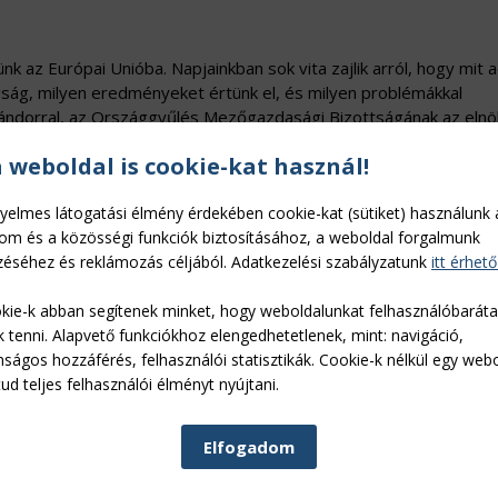
k az Európai Unióba. Napjainkban sok vita zajlik arról, hogy mit 
ág, milyen eredményeket értünk el, és milyen problémákkal
ándorral, az Országgyűlés Mezőgazdasági Bizottságának az elnö
azást.
Tovább »
a weboldal is cookie-kat használ!
iónak
yelmes látogatási élmény érdekében cookie-kat (sütiket) használunk 
lom és a közösségi funkciók biztosításához, a weboldal forgalmunk
éséhez és reklámozás céljából. Adatkezelési szabályzatunk
itt érhető
ltjük be az Európai Unióban a húszéves tagságunkat. A belépéssel
kie-k abban segítenek minket, hogy weboldalunkat felhasználóbarát
get kapott Magyarország arra, hogy a gazdaság, benne az agrár
k tenni. Alapvető funkciókhoz elengedhetetlenek, mint: navigáció,
 színvonalhoz. Persze, már a kezdeti időszak sem volt zökkenőme
nságos hozzáférés, felhasználói statisztikák. Cookie-k nélkül egy web
d jelentős fejlődésről tanúskodik. Dr. Mezei Dávid, az MBH Bank 
ud teljes felhasználói élményt nyújtani.
tág, agrár- és uniós kapcsolati központ vezetője az uniós csatlak
ment mezőgazdasági bizottságának a munkájában, és a FAO római
zélgettünk.
Tovább »
Elfogadom