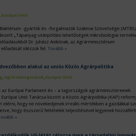
,
Európai Unió
 Baktérium -gyártók és -forgalmazók Szakmai Szövetsége (MTBS
ndezett „Tápanyag-utánpótlási lehetőségek mikrobiológiai termék
előadásokból Dr. Juhász Anikónak, az Agrárminisztérium
 előadását idézzük fel.
Tovább »
vezőbben alakul az uniós Közös Agrárpolitika
g
,
Agrártámogatások
,
Európai Unió
 az Európai Parlament és – a tagországok agrárminisztereinek
– Európai Unió Tanácsa között a Közös Agrárpolitika (KAP) reform
ült elérni, hogy ne növekedjenek irreális mértékben a gazdákkal s
lletve, hogy észszerű feltételek teljesítésével legyenek hozzáfér
Tovább »
gazdálkodók jól-létét célozza meg a társadalmi innovác