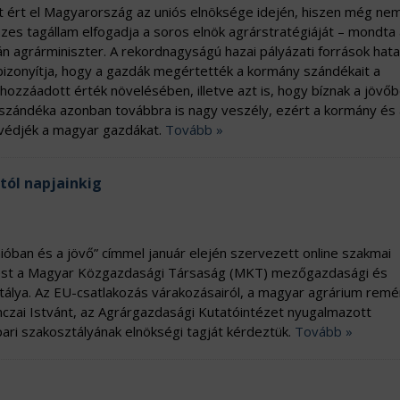
t ért el Magyarország az uniós elnöksége idején, hiszen még ne
szes tagállam elfogadja a soros elnök agrárstratégiáját – mondta
n agrárminiszter. A rekordnagyságú hazai pályázati források hat
 bizonyítja, hogy a gazdák megértették a kormány szándékait a
ozzáadott érték növelésében, illetve azt is, hogy bíznak a jövőb
i szándéka azonban továbbra is nagy veszély, ezért a kormány és 
védjék a magyar gazdákat.
Tovább »
tól napjainkig
ióban és a jövő” címmel január elején szervezett online szakmai
ést a Magyar Közgazdasági Társaság (MKT) mezőgazdasági és
ztálya. Az EU-csatlakozás várakozásairól, a magyar agrárium remé
nczai Istvánt, az Agrárgazdasági Kutatóintézet nyugalmazott
ari szakosztályának elnökségi tagját kérdeztük.
Tovább »