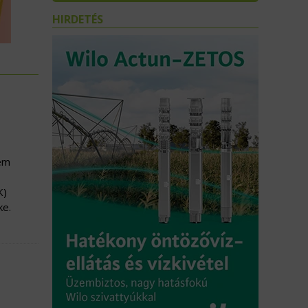
HIRDETÉS
nem
K)
ke.