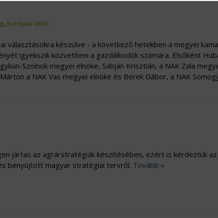
g
,
Európai Unió
ai választásokra készülve - a következő hetekben a megyei kama
nyét igyekszik közvetíteni a gazdálkodók számára.
Elsőként Hub
gykun-Szolnok megyei elnöke, Sabján Krisztián, a NAK Zala megy
i Márton a NAK Vas megyei elnöke és Berek Gábor, a NAK Somog
en jártas az agrárstratégiák készítésében, ezért is kérdeztük az
és benyújtott magyar stratégiai tervről.
Tovább »