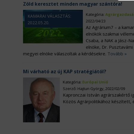
Zöld keresztet minden magyar szántóra!
Kategória:
Agrárgazdasá
KAMARAI VÁLASZTÁS:
2022/04/23
2022.05.20.
Az Agrárium7 – a kamar
elnökök szakmai vélemé
Csaba, a NAK a Jász-Na
elnöke, Dr. Pusztavám
megyei elnöke válaszoltak a kérdésekre.
Tovább »
Mi várható az új KAP stratégiától?
Kategória:
Európai Unió
Szerző: Hajtun György, 2022/02/09
Kapronczai István agrárszakértő ig
Közös Agrárpolitikához készített, 