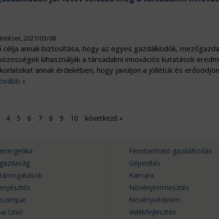
Intézet, 2021/03/08
 célja annak biztosítása, hogy az egyes gazdálkodók, mezőgazd
 közösségek kihasználják a társadalmi innovációs kutatások ered
korlatokat annak érdekében, hogy javuljon a jóllétük és erősödjön
ovább »
4
5
6
7
8
9
10
következő
»
energetika
Fenntartható gazdálkodás
rgazdaság
Gépesítés
rtámogatások
Kamara
tenyésztés
Növénytermesztés
iszeripar
Növényvédelem
ai Unió
Vidékfejlesztés