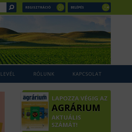
REGISZTRÁCIÓ
BELÉPÉS
RLEVÉL
RÓLUNK
KAPCSOLAT
LAPOZZA VÉGIG AZ
AGRÁRIUM
AKTUÁLIS
SZÁMÁT!