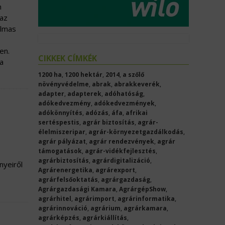
m
 az
almas
en.
CIKKEK CÍMKÉK
a
1200 ha
,
1200 hektár
,
2014
,
a szőlő
növényvédelme
,
abrak
,
abrakkeverék
,
adapter
,
adapterek
,
adóhatóság
,
adókedvezmény
,
adókedvezmények
,
adókönnyítés
,
adózás
,
áfa
,
afrikai
sertéspestis
,
agrár biztosítás
,
agrár-
élelmiszeripar
,
agrár-környezetgazdálkodás
,
agrár pályázat
,
agrár rendezvények
,
agrár
támogatások
,
agrár-vidékfejlesztés
,
agrárbiztosítás
,
agrárdigitalizáció
,
nyeiről
Agrárenergetika
,
agrárexport
,
agrárfelsőoktatás
,
agrárgazdaság
,
Agrárgazdasági Kamara
,
AgrárgépShow
,
agrárhitel
,
agrárimport
,
agrárinformatika
,
agrárinnováció
,
agrárium
,
agrárkamara
,
agrárképzés
,
agrárkiállítás
,