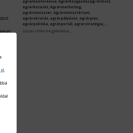
agrárkonferencia
,
Agrárközgazdasági Intézet
,
agrárkutatás
,
Agrármarketing
,
agrárminiszter
,
Agrárminisztérium
,
adott
agrároktatás
,
agrárpályázat
,
agrárpiac
,
agrárpolitika
,
agrárportál
,
agrárstratégia
, ...
kével
összes címke megjelenítése...
a
 el
.
 új
abbá
ágazat
ntes,
oldal
Agrár-
ozást