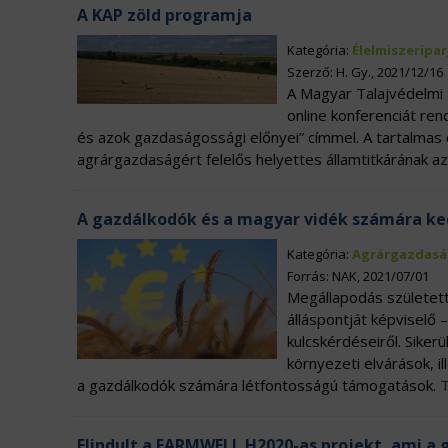
A KAP zöld programja
Kategória:
Élelmiszeripar
Szerző: H. Gy., 2021/12/16
A Magyar Talajvédelmi
online konferenciát re
és azok gazdaságossági előnyei” címmel. A tartalmas 
agrárgazdaságért felelős helyettes államtitkárának az
A gazdálkodók és a magyar vidék számára ked
Kategória:
Agrárgazdasá
Forrás: NAK, 2021/07/01
Megállapodás született
álláspontját képviselő 
kulcskérdéseiről. Siker
környezeti elvárások, i
a gazdálkodók számára létfontosságú támogatások.
Elindult a FARMWELL H2020-as projekt, ami a 