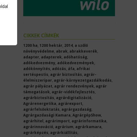
oldal
CIKKEK CÍMKÉK
1200 ha
,
1200 hektár
,
2014
,
a szőlő
növényvédelme
,
abrak
,
abrakkeverék
,
adapter
,
adapterek
,
adóhatóság
,
adókedvezmény
,
adókedvezmények
,
adókönnyítés
,
adózás
,
áfa
,
afrikai
sertéspestis
,
agrár biztosítás
,
agrár-
élelmiszeripar
,
agrár-környezetgazdálkodás
,
agrár pályázat
,
agrár rendezvények
,
agrár
támogatások
,
agrár-vidékfejlesztés
,
agrárbiztosítás
,
agrárdigitalizáció
,
Agrárenergetika
,
agrárexport
,
agrárfelsőoktatás
,
agrárgazdaság
,
Agrárgazdasági Kamara
,
AgrárgépShow
,
agrárhitel
,
agrárimport
,
agrárinformatika
,
agrárinnováció
,
agrárium
,
agrárkamara
,
agrárképzés
,
agrárkiállítás
,