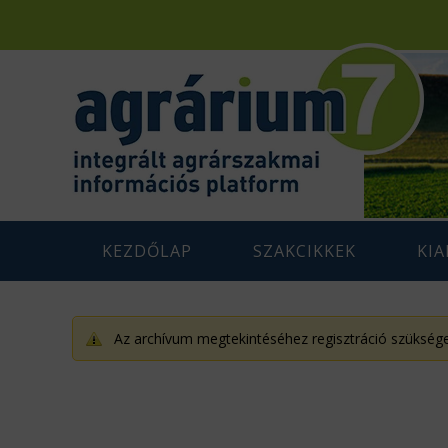
KEZDŐLAP
SZAKCIKKEK
KI
F
AGRÁRENERGETIKA
AGRÁR
G
Az archívum megtekintéséhez regisztráció szüksége
AGRÁRGAZDASÁG
AGRÁR
G
AGRÁRTÁMOGATÁSOK
K
ÁLLATTENYÉSZTÉS
N