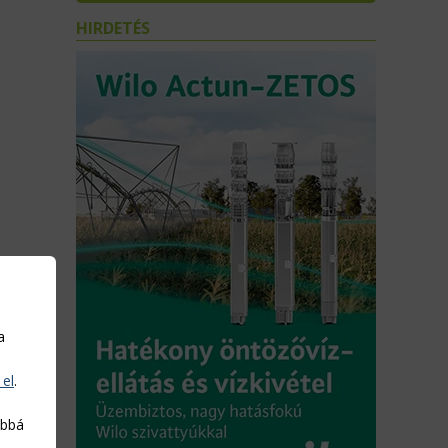
HIRDETÉS
a
 el
.
abbá