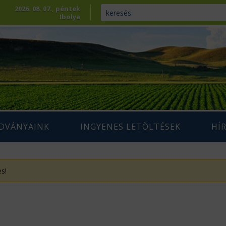
2026. 08. 07., péntek
Ibolya
ADVÁNYAINK
INGYENES LETÖLTÉSEK
HÍ
ENNTARTHATÓ
IUM SZAKLAP
AGRÁRIUM MAGAZIN ARCHÍVUM
AZDÁLKODÁS
s!
 SZAKKÖNYVEK
ÉPESÍTÉS
SZAKMAI TANULMÁNYOK
AMARA
ÖVÉNYTERMESZTÉS