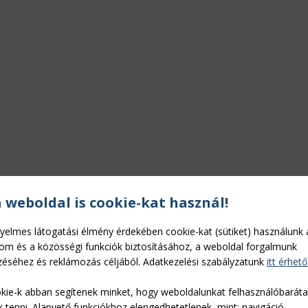
ÖVÉNYVÉDELEM
IDÉKFEJLESZTÉS
a weboldal is cookie-kat használ!
yelmes látogatási élmény érdekében cookie-kat (sütiket) használunk 
lom és a közösségi funkciók biztosításához, a weboldal forgalmunk
éséhez és reklámozás céljából. Adatkezelési szabályzatunk
itt érhető
kie-k abban segítenek minket, hogy weboldalunkat felhasználóbarát
k tenni. Alapvető funkciókhoz elengedhetetlenek, mint: navigáció,