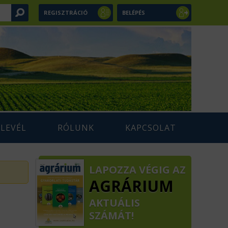
REGISZTRÁCIÓ
BELÉPÉS
RLEVÉL
RÓLUNK
KAPCSOLAT
LAPOZZA VÉGIG AZ
AGRÁRIUM
AKTUÁLIS
SZÁMÁT!