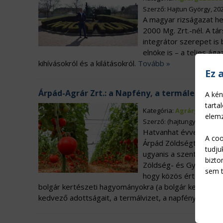
Szerző: Hajtun György, 20
A magyar rizságazat hel
2000 Mg. Zrt.-nél. A t
integrátor szerepet is 
elnöke is – a teljes ág
kihívásokról és a kilátásokról.
Tovább »
Ez 
Árpád-Agrár Zrt.: a Napfény, a termálenergia
A kén
tarta
Kategória:
Agrárgazdasá
elemz
Szerző: (hajtungy), 2026/0
Hatvanhat évvel ezelőtt
A coo
Árpád Zöldségtermelő 
tudju
ugyanis a szentesi ker
bizto
Zöldség- és Gyümölcs 
sem t
hogy közös értékesítéss
bolgár kertészeti hagyományokra (a bolgár kertészek
kedvező adottságait, a termálvizet, a napfényt és a t