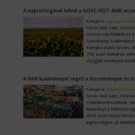
A napraforgóval bővül a GOSZ-VSZT-NAK orszá
Kategória:
Agrárgazdasá
Forrás: NAK Sajtó, 2026/04
Fontos mérföldkőhöz 
Szövetség Szakmaközi 
Kamara (NAK) közös, obj
700 ezer hektáron vetet
vizsgált növények kör
A NAK kiadvánnyal segíti a dísznövények és 
Kategória:
Növénytermes
Forrás: NAK Sajtó, 2026/04
Hobbikertészeknek, ház
kiadványt a Nemzeti A
című füzet közérthető m
egészséges, jó minőség