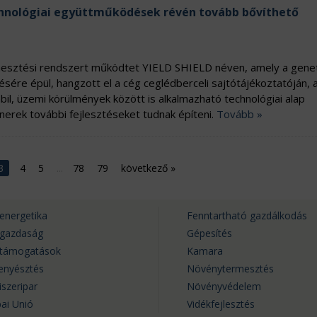
hnológiai együttműködések révén tovább bővíthető
sztési rendszert működtet YIELD SHIELD néven, amely a genet
ésére épül, hangzott el a cég ceglédberceli sajtótájékoztatóján,
bil, üzemi körülmények között is alkalmazható technológiai alap
tnerek további fejlesztéseket tudnak építeni.
Tovább »
3
4
5
...
78
79
következő
»
energetika
Fenntartható gazdálkodás
rgazdaság
Gépesítés
rtámogatások
Kamara
tenyésztés
Növénytermesztés
iszeripar
Növényvédelem
ai Unió
Vidékfejlesztés