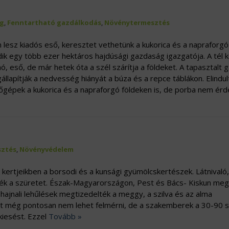
g
,
Fenntartható gazdálkodás
,
Növénytermesztés
 lesz kiadós eső, keresztet vethetünk a kukorica és a napraforgó
k egy több ezer hektáros hajdúsági gazdaság igazgatója. A tél
, eső, de már hetek óta a szél szárítja a földeket. A tapasztalt 
lapítják a nedvesség hiányát a búza és a repce táblákon. Elindul
tőgépek a kukorica és a napraforgó földeken is, de porba nem é
ztés
,
Növényvédelem
kertjeikben a borsodi és a kunsági gyümölcskertészek. Látnivaló
zték a szüretet. Észak-Magyarországon, Pest és Bács- Kiskun me
 hajnali lehűlések megtizedelték a meggy, a szilva és az alma
at még pontosan nem lehet felmérni, de a szakemberek a 30-90 
kiesést. Ezzel
Tovább »