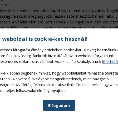
26/05/10
yzetéről nehéz hitelesebb képet kapni, mint a kisújszállási Nagy
ársaság nemcsak a legnagyobb hazai rizstermesztő, hanem feldol
betölt. A vállalat élén álló Bori Tamás – aki egyben a Rizs Szövets
azat érdekeit képviseli hazai és európai szinten. Vele beszélgettün
a weboldal is cookie-kat használ!
 és a szakértelem fellegvára
yelmes látogatási élmény érdekében cookie-kat (sütiket) használunk 
lom és a közösségi funkciók biztosításához, a weboldal forgalmunk
g
,
Növénytermesztés
éséhez és reklámozás céljából. Adatkezelési szabályzatunk
itt érhető
5/08
, január 27.-én alakult meg az Árpád-Agrár Zrt. jogelőd szerveze
kie-k abban segítenek minket, hogy weboldalunkat felhasználóbarát
Szövetkezet. A szövetkezet megalakításának már volt előzménye
k tenni. Alapvető funkciókhoz elengedhetetlenek, mint: navigáció,
tészek 1957 januárjában önként hozták létre a Szentes és Vidéke
nságos hozzáférés, felhasználói statisztikák. Cookie-k nélkül egy web
Termelő és Értékesítő Szakszövetkezetet. Mindezt annak érdek
ud teljes felhasználói élményt nyújtani.
el erősítsék pozíciójukat a primőr zöldségpiacon. Ez a lépés a he
 1875-ös betelepülésére emlékezve) épült, kihasználva Szentes
ermőtalajt.
Tovább »
Elfogadom