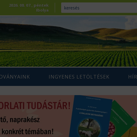
2026. 08. 07., péntek
Ibolya
ADVÁNYAINK
INGYENES LETÖLTÉSEK
HÍ
ENNTARTHATÓ
IUM SZAKLAP
AGRÁRIUM MAGAZIN ARCHÍVUM
AZDÁLKODÁS
 SZAKKÖNYVEK
ÉPESÍTÉS
SZAKMAI TANULMÁNYOK
AMARA
ÖVÉNYTERMESZTÉS