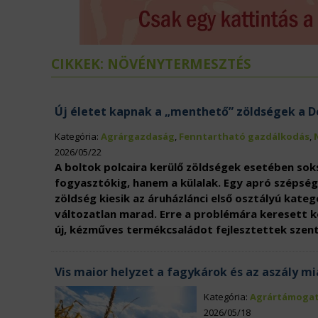
ÉLELMISZERIPAR
N
EURÓPAI UNIÓ
V
CIKKEK: NÖVÉNYTERMESZTÉS
Új életet kapnak a „menthető” zöldségek a 
Kategória:
Agrárgazdaság
,
Fenntartható gazdálkodás
,
2026/05/22
A boltok polcaira kerülő zöldségek esetében soks
fogyasztókig, hanem a külalak. Egy apró szépsé
zöldség kiesik az áruházlánci első osztályú kateg
változatlan marad. Erre a problémára keresett k
új, kézműves termékcsaládot fejlesztettek szent
Vis maior helyzet a fagykárok és az aszály mi
Kategória:
Agrártámoga
2026/05/18