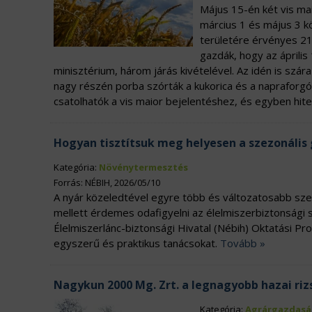
Május 15-én két vis mai
március 1 és május 3 kö
területére érvényes 21 
gazdák, hogy az április 
minisztérium, három járás kivételével. Az idén is szár
nagy részén porba szórták a kukorica és a napraforg
csatolhatók a vis maior bejelentéshez, és egyben hite
Hogyan tisztítsuk meg helyesen a szezonális
Kategória:
Növénytermesztés
Forrás: NÉBIH, 2026/05/10
A nyár közeledtével egyre több és változatosabb szez
mellett érdemes odafigyelni az élelmiszerbiztonsági 
Élelmiszerlánc-biztonsági Hivatal (Nébih) Oktatási P
egyszerű és praktikus tanácsokat.
Tovább »
Nagykun 2000 Mg. Zrt. a legnagyobb hazai ri
Kategória:
Agrárgazdasá