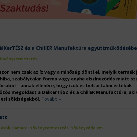
ÖVÉNYVÉDELEM
IDÉKFEJLESZTÉS
DélKerTÉSZ és a ChillER Manufaktúra együttműködéséb
Növénytermesztés
zor nem csak az íz vagy a minőség dönti el, melyik termék j
ghiba, szabálytalan forma vagy enyhe elszíneződés miatt s
óriából – annak ellenére, hogy ízük és beltartalmi értékük
özös megoldást a DélKerTÉSZ és a ChillER Manufaktúra, aki
esi zöldségekből.
Tovább »
att
tások
,
Kamara
,
Növénytermesztés
,
Növényvédelem