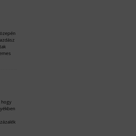
 közepén
gazdász
tak
rdemes
, hogy
gyékben
százalék