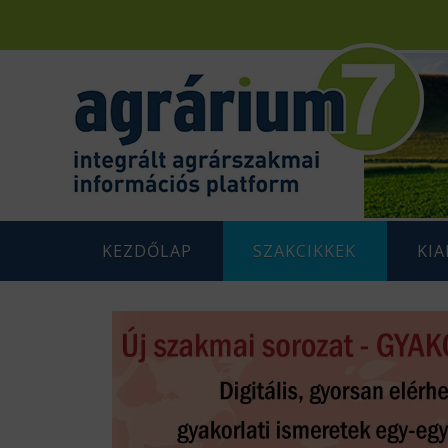
KEZDŐLAP
SZAKCIKKEK
KI
F
AGRÁRENERGETIKA
AGRÁR
G
AGRÁRGAZDASÁG
AGRÁR
G
AGRÁRTÁMOGATÁSOK
K
ÁLLATTENYÉSZTÉS
N