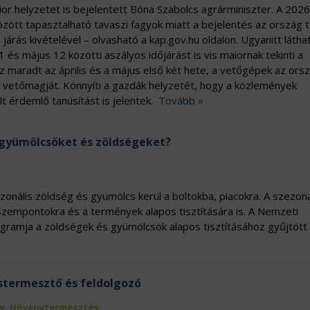
or helyzetet is bejelentett Bóna Szabolcs agrárminiszter. A 2026
zött tapasztalható tavaszi fagyok miatt a bejelentés az ország t
járás kivételével – olvasható a kap.gov.hu oldalon. Ugyanitt láthat
1 és május 12 közötti aszályos időjárást is vis maiornak tekinti a
az maradt az április és a május első két hete, a vetőgépek az ors
ó vetőmagját. Könnyíti a gazdák helyzetét, hogy a közlemények
lt érdemlő tanúsítást is jelentek.
Tovább »
 gyümölcsöket és zöldségeket?
onális zöldség és gyümölcs kerül a boltokba, piacokra. A szezona
szempontokra és a termények alapos tisztítására is. A Nemzeti
rogramja a zöldségek és gyümölcsök alapos tisztításához gyűjtött
zstermesztő és feldolgozó
g
,
Növénytermesztés