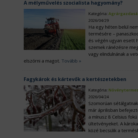
A mélyművelés szocialista hagyomány?
Kategória:
Agrárgazdasá
2026/04/29
Ha egy héten belül nem
termésére – panaszkodi
és végén ugyan esett hó
szemek ránézésre megál
vagy elindulnának a ve
elszórni a magot.
Tovább »
Fagykárok és kártevők a kertészetekben
Kategória:
Növénytermes
2026/04/24
Szomorúan sétálgatnak 
már áprilisban befeje
a mínusz 8 Celsius fokú
ültetvényeket. A károk
közé becsülik a termés