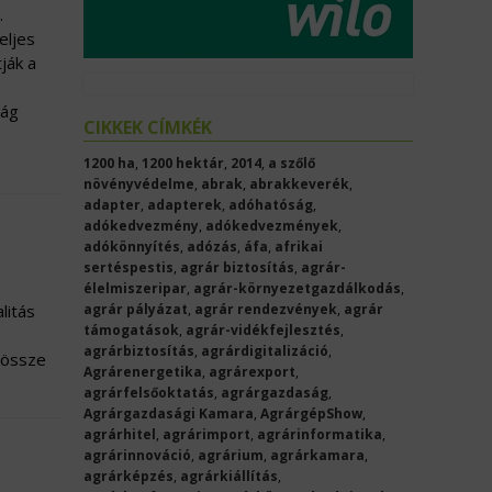
.
eljes
ják a
zág
CIKKEK CÍMKÉK
1200 ha
,
1200 hektár
,
2014
,
a szőlő
növényvédelme
,
abrak
,
abrakkeverék
,
adapter
,
adapterek
,
adóhatóság
,
adókedvezmény
,
adókedvezmények
,
adókönnyítés
,
adózás
,
áfa
,
afrikai
sertéspestis
,
agrár biztosítás
,
agrár-
élelmiszeripar
,
agrár-környezetgazdálkodás
,
litás
agrár pályázat
,
agrár rendezvények
,
agrár
támogatások
,
agrár-vidékfejlesztés
,
agrárbiztosítás
,
agrárdigitalizáció
,
 össze
Agrárenergetika
,
agrárexport
,
agrárfelsőoktatás
,
agrárgazdaság
,
Agrárgazdasági Kamara
,
AgrárgépShow
,
agrárhitel
,
agrárimport
,
agrárinformatika
,
agrárinnováció
,
agrárium
,
agrárkamara
,
agrárképzés
,
agrárkiállítás
,