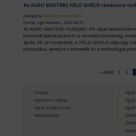
Az AGRO MASTERS YIELD SHIELD rendszere tec
Kategória:
Növénytermesztés
Forrás: Agro Masters, 2026/04/17
Az AGRO MASTERS HUNGARY Kft. olyan kukoricaterme
potenciál kiaknázására és a termelési biztonság növel
április 26.-án rendeztek. A YIELD SHIELD célja egy sta
biztosítása, amelyre a termelők és a technológiai par
«
előző
1
2
Főoldal
Agrár
Agrárium szaklap
Agrá
Agrár szakkönyvek
Agrá
Médiaajánlat
Állat
Élelm
Európ