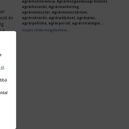
agrárkonferencia
,
Agrárközgazdasági Intézet
,
agrárkutatás
,
Agrármarketing
,
kun
agrárminiszter
,
Agrárminisztérium
,
gozó és
agrároktatás
,
agrárpályázat
,
agrárpiac
,
agrárpolitika
,
agrárportál
,
agrárstratégia
, ...
ég
k a
összes címke megjelenítése...
a
 el
.
te, az
abbá
,
oldal
ében,
lyi