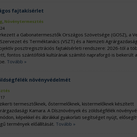
gos fajtakísérlet
g
,
Növénytermesztés
/24
érkezett a Gabonatermesztők Országos Szövetsége (GOSZ), a 
Szervezet és Terméktanács (VSZT) és a Nemzeti Agrárgazdaság
ektív posztregisztrációs fajtakísérleti rendszere: 2026-tól a tö
t, fontos szántóföldi kultúrának számító napraforgó is bekerült 
ébe.
Tovább »
zöldségfélék növényvédelmét
ztés
/17
ikerti termesztőknek, őstermelőknek, kistermelőknek készített
grárgazdasági Kamara. A Dísznövények és zöldségfélék növényv
ódon, képekkel és ábrákkal gyakorlati segítséget nyújt, elősegít
ű termények előállítását.
Tovább »