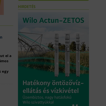
HIRDETÉS
en
ut el a
zámos
k egy