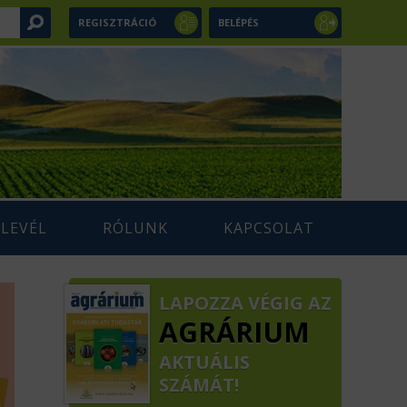
REGISZTRÁCIÓ
BELÉPÉS
RLEVÉL
RÓLUNK
KAPCSOLAT
LAPOZZA VÉGIG AZ
AGRÁRIUM
AKTUÁLIS
SZÁMÁT!