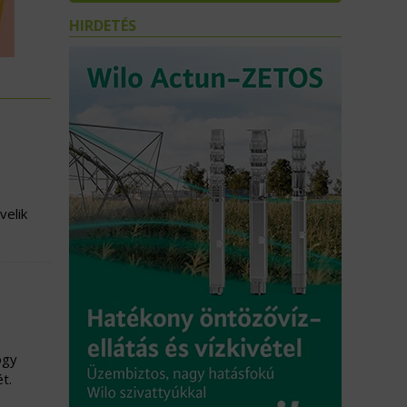
HIRDETÉS
velik
ogy
t.