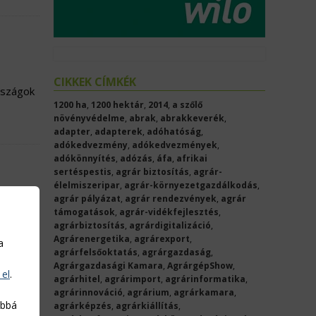
CIKKEK CÍMKÉK
rszágok
1200 ha
,
1200 hektár
,
2014
,
a szőlő
növényvédelme
,
abrak
,
abrakkeverék
,
adapter
,
adapterek
,
adóhatóság
,
adókedvezmény
,
adókedvezmények
,
adókönnyítés
,
adózás
,
áfa
,
afrikai
sertéspestis
,
agrár biztosítás
,
agrár-
élelmiszeripar
,
agrár-környezetgazdálkodás
,
agrár pályázat
,
agrár rendezvények
,
agrár
támogatások
,
agrár-vidékfejlesztés
,
alapból
agrárbiztosítás
,
agrárdigitalizáció
,
Agrárenergetika
,
agrárexport
,
a
agrárfelsőoktatás
,
agrárgazdaság
,
Agrárgazdasági Kamara
,
AgrárgépShow
,
 el
.
agrárhitel
,
agrárimport
,
agrárinformatika
,
agrárinnováció
,
agrárium
,
agrárkamara
,
abbá
agrárképzés
,
agrárkiállítás
,