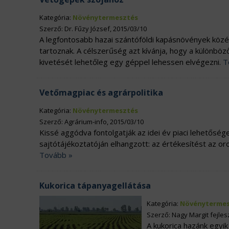
Kategória:
Növénytermesztés
Szerző: Dr. Fűzy József, 2015/03/10
A legfontosabb hazai szántóföldi kapásnövények közé 
tartoznak. A célszerűség azt kívánja, hogy a különbö
kivetését lehetőleg egy géppel lehessen elvégezni.
T
Vetőmagpiac és agrárpolitika
Kategória:
Növénytermesztés
Szerző: Agrárium-info, 2015/03/10
Kissé aggódva fontolgatják az idei év piaci lehetősé
sajtótájékoztatóján elhangzott: az értékesítést az o
Tovább »
Kukorica tápanyagellátása
Kategória:
Növénytermes
Szerző: Nagy Margit fejleszt
A kukorica hazánk egyi