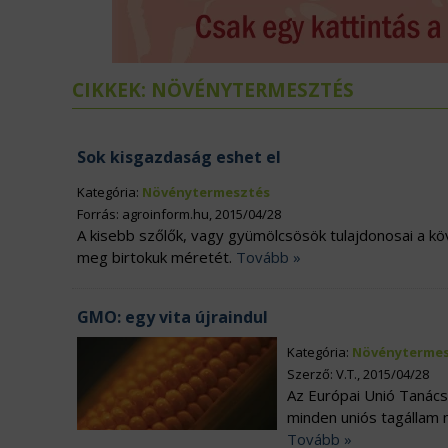
ÉLELMISZERIPAR
N
EURÓPAI UNIÓ
V
CIKKEK: NÖVÉNYTERMESZTÉS
Sok kisgazdaság eshet el
Kategória:
Növénytermesztés
Forrás: agroinform.hu, 2015/04/28
A kisebb szőlők, vagy gyümölcsösök tulajdonosai a k
meg birtokuk méretét.
Tovább »
GMO: egy vita újraindul
Kategória:
Növénytermes
Szerző: V.T., 2015/04/28
Az Európai Unió Tanács
minden uniós tagállam
Tovább »