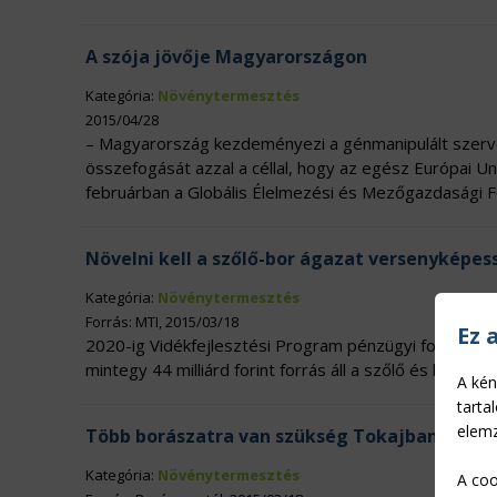
A szója jövője Magyarországon
Kategória:
Növénytermesztés
2015/04/28
– Magyarország kezdeményezi a génmanipulált szerv
összefogását azzal a céllal, hogy az egész Európai 
februárban a Globális Élelmezési és Mezőgazdasági 
Növelni kell a szőlő-bor ágazat versenyképes
Kategória:
Növénytermesztés
Forrás: MTI, 2015/03/18
Ez 
2020-ig Vidékfejlesztési Program pénzügyi forrásábó
mintegy 44 milliárd forint forrás áll a szőlő és bort
A kén
tarta
elemz
Több borászatra van szükség Tokajban
Kategória:
Növénytermesztés
A coo