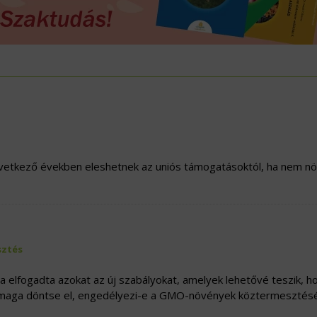
ÖVÉNYVÉDELEM
IDÉKFEJLESZTÉS
övetkező években eleshetnek az uniós támogatásoktól, ha nem nö
ztés
a elfogadta azokat az új szabályokat, amelyek lehetővé teszik, h
 maga döntse el, engedélyezi-e a GMO-növények köztermesztésé