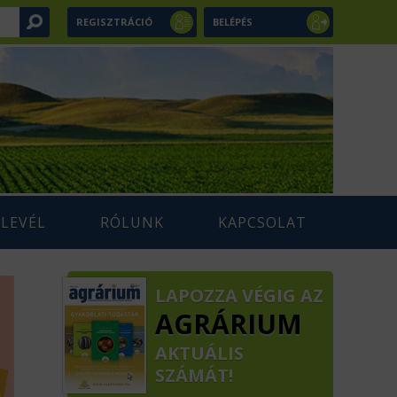
REGISZTRÁCIÓ
BELÉPÉS
RLEVÉL
RÓLUNK
KAPCSOLAT
LAPOZZA VÉGIG AZ
AGRÁRIUM
AKTUÁLIS
SZÁMÁT!