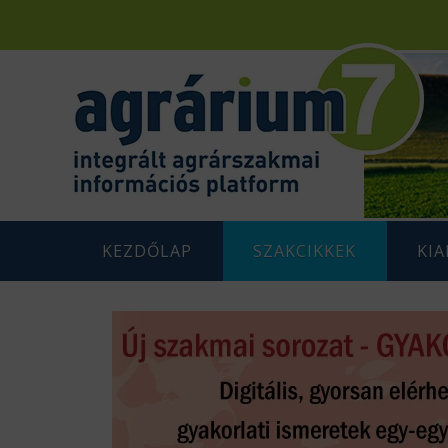
KEZDŐLAP
SZAKCIKKEK
KI
F
AGRÁRENERGETIKA
AGRÁR
G
AGRÁRGAZDASÁG
AGRÁR
G
AGRÁRTÁMOGATÁSOK
K
ÁLLATTENYÉSZTÉS
N