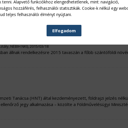
k tenni. Alapvető funkciókhoz elengedhetetlenek, mint: navigáció,
ott támogatási programokkal megtöbbszörözhető a sikeres borás
nságos hozzáférés, felhasználói statisztikák. Cookie-k nélkül egy web
ud teljes felhasználói élményt nyújtani.
Elfogadom
tály, NÉBIH NKI), 2015/03/18
ban állnak rendelkezésre 2015 tavaszán a főbb szántóföldi növé
ti Tanácsa (HNT) által kezdeményezett, földrajzi jelzés nélkül
 ellenőrző jegy alkalmazása – közölte a Földművelésügyi Miniszt