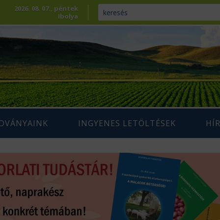
2026. 08. 07., péntek
Ibolya
ADVÁNYAINK
INGYENES LETÖLTÉSEK
HÍ
ENNTARTHATÓ
IUM SZAKLAP
AGRÁRIUM MAGAZIN ARCHÍVUM
AZDÁLKODÁS
 SZAKKÖNYVEK
ÉPESÍTÉS
SZAKMAI TANULMÁNYOK
AMARA
ÖVÉNYTERMESZTÉS