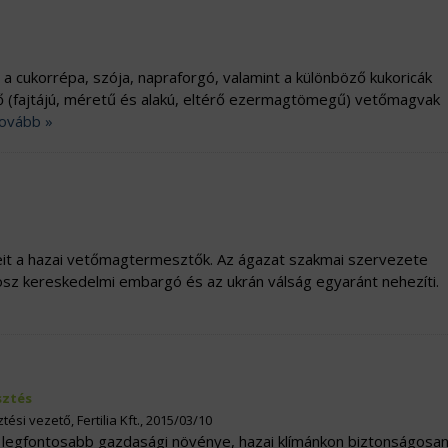
a cukorrépa, szója, napraforgó, valamint a különböző kukoricák
ző (fajtájú, méretű és alakú, eltérő ezermagtömegű) vetőmagvak
ovább »
geit a hazai vetőmagtermesztők. Az ágazat szakmai szervezete
rosz kereskedelmi embargó és az ukrán válság egyaránt nehezíti.
ztés
ési vezető, Fertilia Kft., 2015/03/10
k legfontosabb gazdasági növénye, hazai klímánkon biztonságosa