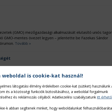
ezetek (GMO) mezőgazdasági alkalmazását elutasító uniós tago
Unió GMO-mentes övezet legyen – jelentette be Fazekas Sándor
Fórumon.
Tovább »
ségét
a weboldal is cookie-kat használ!
l mintegy 20 milliárd forint, az Európai Mezőgazdasági Garancia
elmelők rendelkezésére.
Tovább »
yelmes látogatási élmény érdekében cookie-kat (sütiket) használunk 
lom és a közösségi funkciók biztosításához, a weboldal forgalmunk
éséhez és reklámozás céljából. Adatkezelési szabályzatunk
itt érhető
kie-k abban segítenek minket, hogy weboldalunkat felhasználóbarát