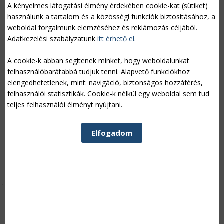
A kényelmes látogatási élmény érdekében cookie-kat (sütiket)
használunk a tartalom és a közösségi funkciók biztosításához, a
weboldal forgalmunk elemzéséhez és reklámozás céljából.
Adatkezelési szabályzatunk
itt érhető el
.
A cookie-k abban segítenek minket, hogy weboldalunkat
felhasználóbarátabbá tudjuk tenni. Alapvető funkciókhoz
elengedhetetlenek, mint: navigáció, biztonságos hozzáférés,
felhasználói statisztikák. Cookie-k nélkül egy weboldal sem tud
Kategória:
Gépesítés
teljes felhasználói élményt nyújtani.
Szerző: x, 2015/10/28
Kiegészült a több 1000 eladott LD-Agro sorvezető család az
Elfogadom
egyik leghasznosabb fejlesztéssel, az automata
kormányzással, más néven a mezőgazdasági robotpilótával.
De miért is válasszon LDAgro robotpilótát és miért pont
most? Csak azért mert AKCIÓS? NEM!
Tovább »
Szárítótűz testközelből
Kategória:
Gépesítés