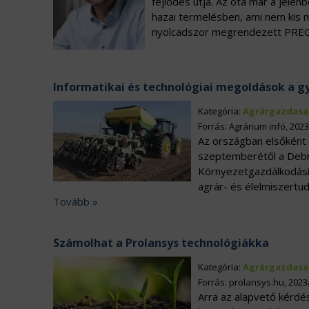
fejlődés útja. Az óta már a jele
hazai termelésben, ami nem kis 
nyolcadszor megrendezett PREG
Informatikai és technológiai megoldások a g
Kategória:
Agrárgazdasá
Forrás: Agrárium infó, 202
Az országban elsőként 
szeptemberétől a Deb
Környezetgazdálkodási
agrár- és élelmiszertud
Tovább »
Számolhat a Prolansys technológiákka
Kategória:
Agrárgazdasá
Forrás: prolansys.hu, 2023
Arra az alapvető kérdé