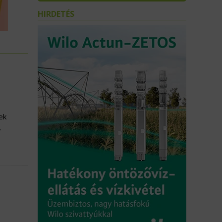
HIRDETÉS
ek
.