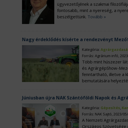
ügyvezetőjének a szakmai filozófiáj
fontosabb, mint a nyereség, a nyer
beszélgettünk.
Tovább »
Nagy érdeklődés kísérte a rendezvényt Mező
Kategória:
Agrárgazdasá
Forrás: Agrárium infó, 202
Több mint húszezer láto
és AgrárgépShow-Mezőfa
fenntartható, illetve 
bemutatására helyezté
Júniusban újra NAK Szántóföldi Napok és Ag
Kategória:
Gépesítés
,
Ka
Forrás: NAK Sajtó, 2023/05
A Nemzeti Agrárgazdas
Országos Szövetsége 