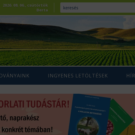
2026. 08. 06., csütörtök
Berta
ADVÁNYAINK
INGYENES LETÖLTÉSEK
HÍ
ENNTARTHATÓ
IUM SZAKLAP
AGRÁRIUM MAGAZIN ARCHÍVUM
AZDÁLKODÁS
 SZAKKÖNYVEK
ÉPESÍTÉS
SZAKMAI TANULMÁNYOK
AMARA
ÖVÉNYTERMESZTÉS