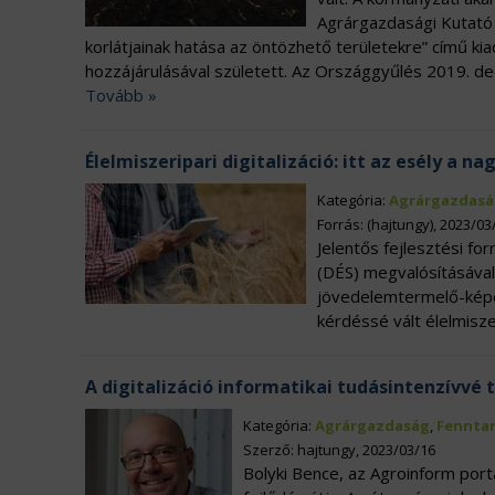
Agrárgazdasági Kutató 
korlátjainak hatása az öntözhető területekre” című
hozzájárulásával született. Az Országgyűlés 2019. d
Tovább »
Élelmiszeripari digitalizáció: itt az esély a na
Kategória:
Agrárgazdasá
Forrás: (hajtungy), 2023/03
Jelentős fejlesztési for
(DÉS) megvalósításával
jövedelemtermelő-képe
kérdéssé vált élelmisz
A digitalizáció informatikai tudásintenzívvé
Kategória:
Agrárgazdaság
,
Fennta
Szerző: hajtungy, 2023/03/16
Bolyki Bence, az Agroinform port