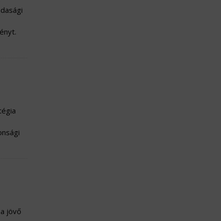
zdasági
ényt.
tégia
onsági
 a jövő