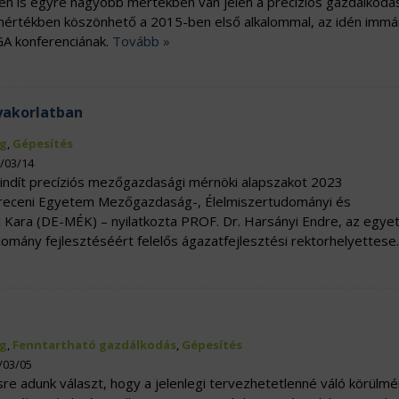
nben is egyre nagyobb mértékben van jelen a precíziós gazdálkodá
mértékben köszönhető a 2015-ben első alkalommal, az idén immá
A konferenciának.
Tovább »
yakorlatban
g
,
Gépesítés
3/03/14
indít precíziós mezőgazdasági mérnöki alapszakot 2023
receni Egyetem Mezőgazdaság-, Élelmiszertudományi és
 Kara (DE-MÉK) – nyilatkozta PROF. Dr. Harsányi Endre, az egy
omány fejlesztéséért felelős ágazatfejlesztési rektorhelyettese.
g
,
Fenntartható gazdálkodás
,
Gépesítés
/03/05
sre adunk választ, hogy a jelenlegi tervezhetetlenné váló körülm