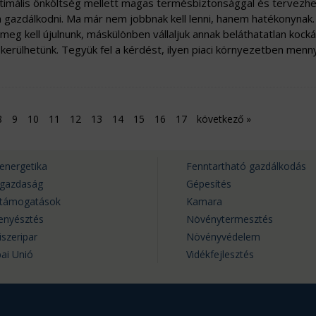
timális önköltség mellett magas termésbiztonsággal és tervezh
gazdálkodni. Ma már nem jobbnak kell lenni, hanem hatékonynak.
meg kell újulnunk, máskülönben vállaljuk annak beláthatatlan kocká
kerülhetünk. Tegyük fel a kérdést, ilyen piaci környezetben menn
8
9
10
11
12
13
14
15
16
17
következő
»
energetika
Fenntartható gazdálkodás
rgazdaság
Gépesítés
rtámogatások
Kamara
tenyésztés
Növénytermesztés
iszeripar
Növényvédelem
ai Unió
Vidékfejlesztés