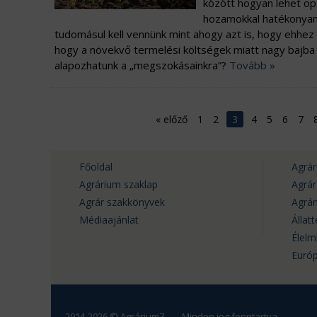
között hogyan lehet op
hozamokkal hatékonyan 
tudomásul kell vennünk mint ahogy azt is, hogy ehhez 
hogy a növekvő termelési költségek miatt nagy bajba 
alapozhatunk a „megszokásainkra”?
Tovább »
«
előző
1
2
3
4
5
6
7
Főoldal
Agrár
Agrárium szaklap
Agrá
Agrár szakkönyvek
Agrá
Médiaajánlat
Állat
Élelm
Európ
2014-2026 © Agrárium7 – Minden jog fenntartva.