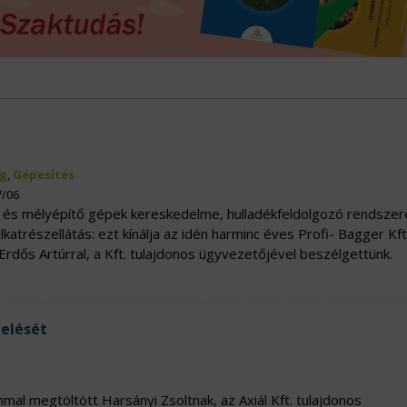
ÖVÉNYVÉDELEM
IDÉKFEJLESZTÉS
g
,
Gépesítés
7/06
- és mélyépítő gépek kereskedelme, hulladékfeldolgozó rendszer
lkatrészellátás: ezt kínálja az idén harminc éves Profi- Bagger Kft
. Erdős Artúrral, a Kft. tulajdonos ügyvezetőjével beszélgettünk.
melését
mal megtöltött Harsányi Zsoltnak, az Axiál Kft. tulajdonos