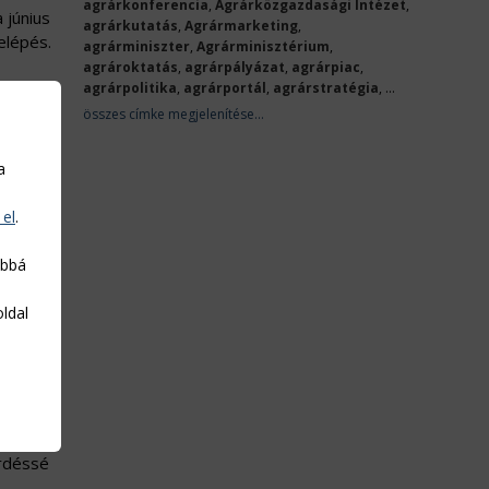
agrárkonferencia
,
Agrárközgazdasági Intézet
,
 június
agrárkutatás
,
Agrármarketing
,
elépés.
agrárminiszter
,
Agrárminisztérium
,
agrároktatás
,
agrárpályázat
,
agrárpiac
,
agrárpolitika
,
agrárportál
,
agrárstratégia
, ...
összes címke megjelenítése...
a
n
 el
.
ással
abbá
rödés
oldal
érdéssé
z