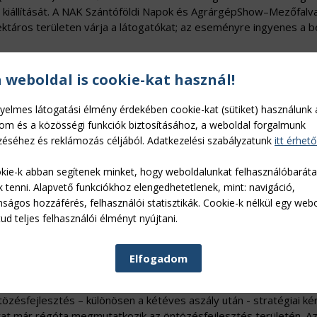
 kiállítását. A NAK Szántóföldi Napok és AgrárgépShow–Mezőfalva
ektáros területen várja a látogatókat; az eseményre ingyenes a b
a weboldal is cookie-kat használ!
broncsokkal
yelmes látogatási élmény érdekében cookie-kat (sütiket) használunk 
vénytermesztés
,
Növényvédelem
lom és a közösségi funkciók biztosításához, a weboldal forgalmunk
és biztosítása, a környezeti feltételek megőrzése tekintetébe
éséhez és reklámozás céljából. Adatkezelési szabályzatunk
itt érhető
 egyik legfontosabb erőforrásunk, a termőföld minőségének
ímélése. A nagyon száraz talaj művelése rögösödéssel, porosít
kie-k abban segítenek minket, hogy weboldalunkat felhasználóbarát
kkor pedig jelentős szerkezetkárosodás és nagymértékű tömö
k tenni. Alapvető funkciókhoz elengedhetetlenek, mint: navigáció,
nságos hozzáférés, felhasználói statisztikák. Cookie-k nélkül egy web
ud teljes felhasználói élményt nyújtani.
ztés
Elfogadom
g
,
Gépesítés
3/03/21
zésfejlesztés – különösen a kétéves aszály után - stratégiai k
arat már régóta megmutatkozik az öntözésfejlesztés területén. A