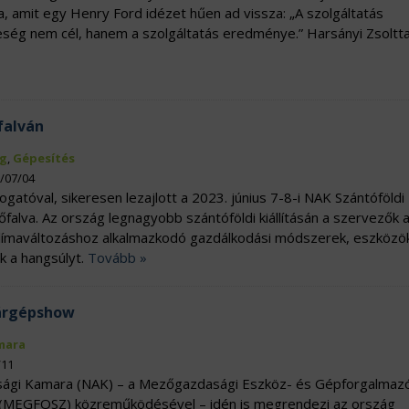
a, amit egy Henry Ford idézet hűen ad vissza: „A szolgáltatás
eség nem cél, hanem a szolgáltatás eredménye.” Harsányi Zsoltta
falván
g
,
Gépesítés
3/07/04
gatóval, sikeresen lezajlott a 2023. június 7-8-i NAK Szántóföld
lva. Az ország legnagyobb szántóföldi kiállításán a szervezők 
a klímaváltozáshoz alkalmazkodó gazdálkodási módszerek, eszközö
k a hangsúlyt.
Tovább »
rárgépshow
mara
/11
ági Kamara (NAK) – a Mezőgazdasági Eszköz- és Gépforgalmaz
(MEGFOSZ) közreműködésével – idén is megrendezi az ország