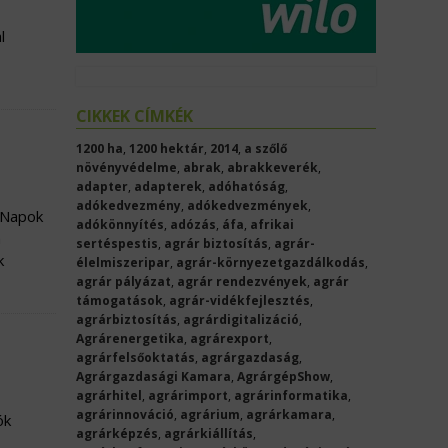
l
CIKKEK CÍMKÉK
1200 ha
,
1200 hektár
,
2014
,
a szőlő
növényvédelme
,
abrak
,
abrakkeverék
,
adapter
,
adapterek
,
adóhatóság
,
adókedvezmény
,
adókedvezmények
,
i Napok
adókönnyítés
,
adózás
,
áfa
,
afrikai
a
sertéspestis
,
agrár biztosítás
,
agrár-
k
élelmiszeripar
,
agrár-környezetgazdálkodás
,
agrár pályázat
,
agrár rendezvények
,
agrár
támogatások
,
agrár-vidékfejlesztés
,
agrárbiztosítás
,
agrárdigitalizáció
,
Agrárenergetika
,
agrárexport
,
agrárfelsőoktatás
,
agrárgazdaság
,
Agrárgazdasági Kamara
,
AgrárgépShow
,
agrárhitel
,
agrárimport
,
agrárinformatika
,
agrárinnováció
,
agrárium
,
agrárkamara
,
ók
agrárképzés
,
agrárkiállítás
,