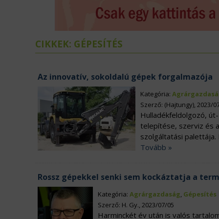
ÉLELMISZERIPAR
N
EURÓPAI UNIÓ
V
CIKKEK: GÉPESÍTÉS
Az innovatív, sokoldalú gépek forgalmazója
Kategória:
Agrárgazdasá
Szerző: (Hajtungy), 2023/0
Hulladékfeldolgozó, út
telepítése, szerviz és a
szolgáltatási palettája
Tovább »
Rossz gépekkel senki sem kockáztatja a ter
Kategória:
Agrárgazdaság
,
Gépesítés
Szerző: H. Gy., 2023/07/05
Harminckét év után is valós tartalom