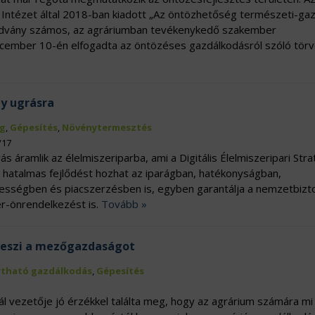
Intézet által 2018-ban kiadott „Az öntözhetőség természeti-ga
 kiadvány számos, az agráriumban tevékenykedő szakember
ecember 10-én elfogadta az öntözéses gazdálkodásról szóló törv
gy ugrásra
g
,
Gépesítés
,
Növénytermesztés
/17
rás áramlik az élelmiszeriparba, ami a Digitális Élelmiszeripari Stra
 hatalmas fejlődést hozhat az iparágban, hatékonyságban,
sségben és piacszerzésben is, egyben garantálja a nemzetbizt
er-önrendelkezést is.
Tovább »
 teszi a mezőgazdaságot
rtható gazdálkodás
,
Gépesítés
ál vezetője jó érzékkel találta meg, hogy az agrárium számára mi