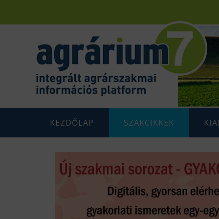
KEZDŐLAP
SZAKCIKKEK
KI
F
AGRÁRENERGETIKA
AGRÁR
G
AGRÁRGAZDASÁG
AGRÁR
G
AGRÁRTÁMOGATÁSOK
K
ÁLLATTENYÉSZTÉS
N