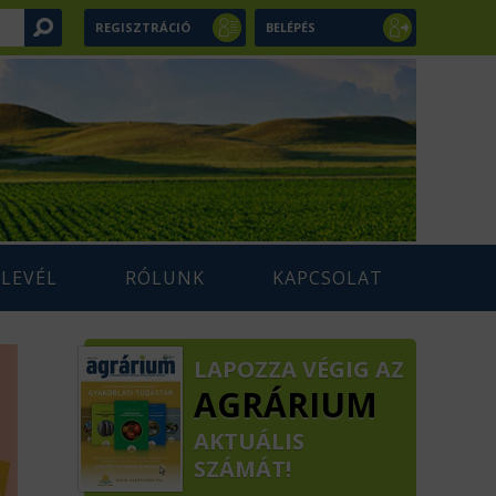
REGISZTRÁCIÓ
BELÉPÉS
RLEVÉL
RÓLUNK
KAPCSOLAT
LAPOZZA VÉGIG AZ
AGRÁRIUM
AKTUÁLIS
SZÁMÁT!